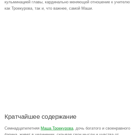
кульминацией главы, кардинально меняющей отношение к учителю
как Троекурова, так и, что важнее, самой Маши.
Кратчайшее содержание
Семнадцатилетняя
Маша Троекурова
, дочь богатого и своенравного
барина, живет в уединении, скрывая свои мысли и чувства от