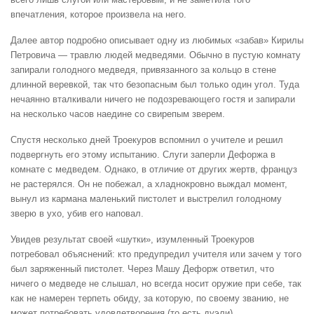
впечатления, которое произвела на него.
Далее автор подробно описывает одну из любимых «забав» Кирилы
Петровича — травлю людей медведями. Обычно в пустую комнату
запирали голодного медведя, привязанного за кольцо в стене
длинной веревкой, так что безопасным был только один угол. Туда
нечаянно вталкивали ничего не подозревающего гостя и запирали
на несколько часов наедине со свирепым зверем.
Спустя несколько дней Троекуров вспомнил о учителе и решил
подвергнуть его этому испытанию. Слуги заперли Дефоржа в
комнате с медведем. Однако, в отличие от других жертв, француз
не растерялся. Он не побежал, а хладнокровно выждал момент,
вынул из кармана маленький пистолет и выстрелил голодному
зверю в ухо, убив его наповал.
Увидев результат своей «шутки», изумленный Троекуров
потребовал объяснений: кто предупредил учителя или зачем у того
был заряженный пистолет. Через Машу Дефорж ответил, что
ничего о медведе не слышал, но всегда носит оружие при себе, так
как не намерен терпеть обиду, за которую, по своему званию, не
может потребовать удовлетворения (то есть дуэли).