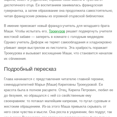
деспотичного отца. Ее воспитанием занималась французская
гувернантка, а затем образование она продолжила самостоятельно,
читая французские романы из огромной отцовской библиотеки.
В имение приезжает новый француз-учитель для младшего брата
Маши. Чтобы испытать его,
Троекуров
решает подвергнуть учителя
жестокой забаве — запереть в комнате с голодным медведем.
Однако учитель Дефорж не теряет самообладания и хладнокровно
убивает зверя выстрелом из пистолета. Эта храбрость поражает
Троекурова и вызывает восхищение Маши, что становится началом
их сближения.
Подробный пересказ
Глава начинается с представления читателю главной героини,
семнадцатилетней Марьи (Маши) Кириловны Троекуровой. Ее
красота была в полном расцвете. Отец, Кирила Петрович, любил ее
до безумия, но обращался с ней со свойственным ему
своенравием: то потакал малейшим капризам, то пугал суровым и
жестоким обращением. Из-за этого Маша привыкла скрывать от
него свои чувства и мысли. Она росла в уединении, без подруг, так