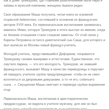
как в доме Троекурова, где главными развлечениями были пиры и
забавы в мужской компании, женщины бывали редко.
Свое образование Маша получила, читая книги из огромной
отцовской библиотеки, состоявшей в основном из французских
авторов XVIII века. Ее первоначальным воспитанием занималась
мамзель Мими, которую Троекуров в итоге выслал из имения, когда
их близкие отношения стали слишком заметны. От этой связи у
Кирилы Петровича остался девятилетний сын Саша, для которого и
был выписан из Москвы новый француз-учитель.
Молодой учитель, представившийся Дефоржем, понравился
Троекурову своими манерами и аттестатами. Единственное, что
смутило барина, — это его молодость. Троекуров, не знавший
французского, вызывает Машу в качестве переводчицы и поручает
ей передать учителю грубое предупреждение: чтобы он не смел
волочиться за дворовыми девушками, а то «я его, собачьего
сына…». Смущенная Маша смягчает в переводе грубые выражения
отца.
Первоначально Маша, воспитанная в аристократических
предрассудках, не видела в учителе мужчину, для нее он был
всего лишь слугой или мастеровым, и не заметила того