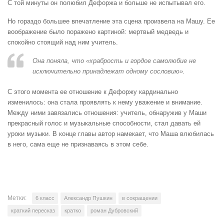
С той минуты он полюбил Дефоржа и больше не испытывал его.
Но гораздо большее впечатление эта сцена произвела на Машу. Ее
воображение было поражено картиной: мертвый медведь и
спокойно стоящий над ним учитель.
Она поняла, что «храбрость и гордое самолюбие не
исключительно принадлежат одному сословию».
С этого момента ее отношение к Дефоржу кардинально
изменилось: она стала проявлять к нему уважение и внимание.
Между ними завязались отношения: учитель, обнаружив у Маши
прекрасный голос и музыкальные способности, стал давать ей
уроки музыки. В конце главы автор намекает, что Маша влюбилась
в него, сама еще не признаваясь в этом себе.
Метки:
6 класс
Александр Пушкин
в сокращении
краткий пересказ
кратко
роман Дубровский