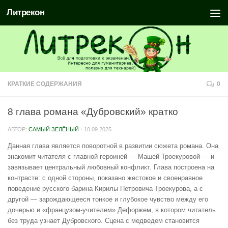
Литрекон
КРАТКИЕ СОДЕРЖАНИЯ
0
8 глава романа «Дубровский» кратко
АВТОР:
САМЫЙ ЗЕЛЁНЫЙ
·
10.09.2025
Данная глава является поворотной в развитии сюжета романа. Она
знакомит читателя с главной героиней — Машей Троекуровой — и
завязывает центральный любовный конфликт. Глава построена на
контрасте: с одной стороны, показано жестокое и своенравное
поведение русского барина Кирилы Петровича Троекурова, а с
другой — зарождающееся тонкое и глубокое чувство между его
дочерью и «французом-учителем» Дефоржем, в котором читатель
без труда узнает Дубровского. Сцена с медведем становится