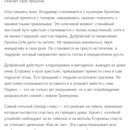
сжигает своё прошлое.
Спустившись вниз, Владимир сталкивается с кузнецом Архипом,
который прячется с топором, намереваясь «разом» покончить с
ненавистными приказными. Это ключевой момент: стихийный,
жестокий бунт крестьян сталкивается с более осмысленной, хотя и
не менее страшной, местью барина. Дубровский останавливает
Архипа («Не дело ты затеял. Не приказные виноваты»), беря
инициативу в свои руки. Он становится не просто мстителем, а
лидером, который направляет ярость толпы в определённое русло.
Дубровский действует хладнокровно и методично: выводит из дома
няню Егоровну и всех крестьян, приказывает принести сена и сам
подносит огонь. Его прощание с людьми исполнено трагизма. Но
крестьяне отказываются оставаться и уезжают вместе с ним.
Поджог — это не только акт разрушения, но и акт освобождения,
разрыва всех связей с миром Троекурова.
Самый сильный эпизод главы — это реакция на гибель приказных,
которые пытаются спастись из горящего дома. Архип с «злобной
улыбкой» наблюдает за их гибелью и на мольбы Егоровны спасти
их отвечает циничным «Как не так». Эта сцена показывает всю