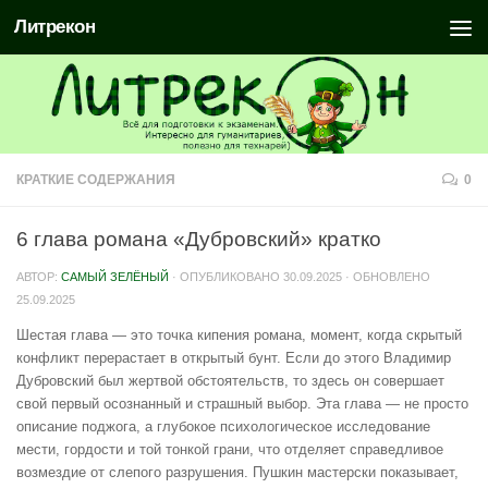
Литрекон
КРАТКИЕ СОДЕРЖАНИЯ
0
6 глава романа «Дубровский» кратко
АВТОР:
САМЫЙ ЗЕЛЁНЫЙ
· ОПУБЛИКОВАНО
30.09.2025
· ОБНОВЛЕНО
25.09.2025
Шестая глава — это точка кипения романа, момент, когда скрытый
конфликт перерастает в открытый бунт. Если до этого Владимир
Дубровский был жертвой обстоятельств, то здесь он совершает
свой первый осознанный и страшный выбор. Эта глава — не просто
описание поджога, а глубокое психологическое исследование
мести, гордости и той тонкой грани, что отделяет справедливое
возмездие от слепого разрушения. Пушкин мастерски показывает,