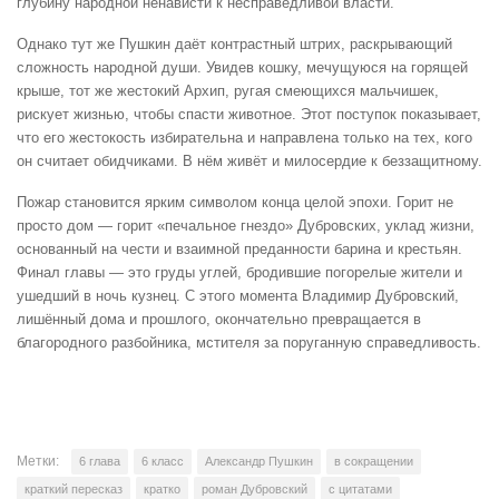
глубину народной ненависти к несправедливой власти.
Однако тут же Пушкин даёт контрастный штрих, раскрывающий
сложность народной души. Увидев кошку, мечущуюся на горящей
крыше, тот же жестокий Архип, ругая смеющихся мальчишек,
рискует жизнью, чтобы спасти животное. Этот поступок показывает,
что его жестокость избирательна и направлена только на тех, кого
он считает обидчиками. В нём живёт и милосердие к беззащитному.
Пожар становится ярким символом конца целой эпохи. Горит не
просто дом — горит «печальное гнездо» Дубровских, уклад жизни,
основанный на чести и взаимной преданности барина и крестьян.
Финал главы — это груды углей, бродившие погорелые жители и
ушедший в ночь кузнец. С этого момента Владимир Дубровский,
лишённый дома и прошлого, окончательно превращается в
благородного разбойника, мстителя за поруганную справедливость.
Метки:
6 глава
6 класс
Александр Пушкин
в сокращении
краткий пересказ
кратко
роман Дубровский
с цитатами