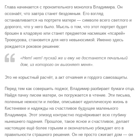
Глава начинается с пронзительного монолога Владимира. Он
осознаёт, что завтра станет бездомным. Его взгляд
останавливается на портрете матери — символе всего светлого и
дорогого, что у него было. Мысль о том, что этот портрет будет
брошен в кладовую или станет предметом насмешек «псарей»
Троекурова, становится для него невыносимой. Именно здесь
рождается роковое решение:
«Нет! нет! пускай же и ему не достанется печальный
дом, из которого он выгоняет меня».
Это не корыстный расчёт, а акт отчаяния и гордого самозащиты.
Перед тем как совершить поджог, Владимир разбирает бумаги отца.
Найдя пачку писем матери, он погружается в чтение. Эти письма,
поленные нежности и любви, описывают идиллическую жизнь в
Кистеневке и надежды на счастливое будущее маленького
Владимира. Этот эпизод контрастно подчёркивает всю глубину
нынешнего падения. Прошлое, такое ясное и счастливое, делает
настоящее ещё более горьким и окончательно убеждает его в
правильности страшного решения. Он не просто сжигает дом — он