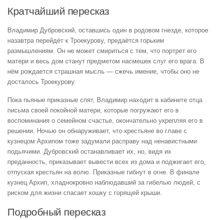
Кратчайший пересказ
Владимир Дубровский, оставшись один в родовом гнезде, которое
назавтра перейдёт к Троекурову, предаётся горьким
размышлениям. Он не может смириться с тем, что портрет его
матери и весь дом станут предметом насмешек слуг его врага. В
нём рождается страшная мысль — сжечь имение, чтобы оно не
досталось Троекурову.
Пока пьяные приказные спят, Владимир находит в кабинете отца
письма своей покойной матери, которые погружают его в
воспоминания о семейном счастье, окончательно укрепляя его в
решении. Ночью он обнаруживает, что крестьяне во главе с
кузнецом Архипом тоже задумали расправу над ненавистными
подьячими. Дубровский останавливает их, но, видя их
преданность, приказывает вывести всех из дома и поджигает его,
отпуская крестьян на волю. Приказные гибнут в огне. В финале
кузнец Архип, хладнокровно наблюдавший за гибелью людей, с
риском для жизни спасает кошку с горящей крыши.
Подробный пересказ