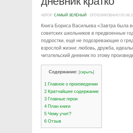
дневник кратко
АВТОР:
САМЫЙ ЗЕЛЁНЫЙ
· ОПУБЛИКОВАНО
05.08.
Книга Бориса Васильева «Завтра была в
советских школьников в предвоенные годы
подростки, ещё не подозревающие о гря
взрослой жизни: любовь, дружба, идеал
читательский дневник по этому произве
Содержание:
[
скрыть
]
1
Главное о произведении
2
Кратчайшее содержание
3
Главные герои
4
План книги
5
Чему учит?
6
Отзыв