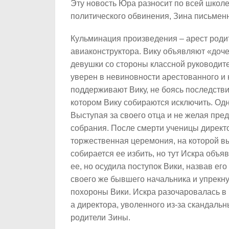
Эту новость Юра разносит по всей школе,
политического обвинения, Зина письменн
Кульминация произведения – арест роди
авиаконструктора. Вику объявляют «доче
девушки со стороны классной руководите
уверен в невиновности арестованного и
поддерживают Вику, не боясь последстви
котором Вику собираются исключить. Одн
Выступая за своего отца и не желая пред
собрания. После смерти ученицы директо
торжественная церемония, на которой в
собирается ее избить, но тут Искра объяв
ее, но осудила поступок Вики, назвав е
своего же бывшего начальника и упрекну
похороны Вики. Искра разочаровалась в 
а директора, уволенного из-за скандальн
родители Зины.