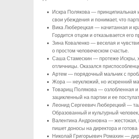
Искра Полякова — принципиальная и
свои убеждения и понимает, что парти
Вика Люберецкая — начитанная и кра
Гордится отцом и отказывается его п
Зина Коваленко — веселая и чувстви
о простом человеческом счастье.
Саша Стамескин — протеже Искры, 
отличницы. Оказался приспособленце
Артем — порядочный мальчик с пробл
Жора — неуклюжий, но искренний мал
Товарищ Полякова — озлобленная и 
зацикленный на партии и ее постулат
Леонид Сергеевич Люберецкий — та
Образованный и культурный человек,
Валентина Андроновна — жестокая, 
пишет доносы на директора и готова
Николай Григорьевич Ромахин — дир