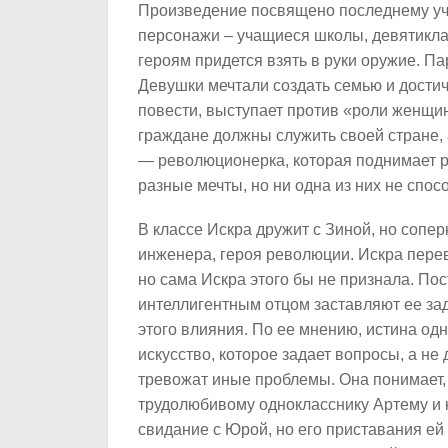
Произведение посвящено последнему уч
персонажи – учащиеся школы, девятикла
героям придется взять в руки оружие. П
Девушки мечтали создать семью и достич
повести, выступает против «роли женщин
граждане должны служить своей стране, 
— революционерка, которая поднимает ру
разные мечты, но ни одна из них не спо
В классе Искра дружит с Зиной, но сопе
инженера, героя революции. Искра пере
но сама Искра этого бы не признала. Пос
интеллигентным отцом заставляют ее зад
этого влияния. По ее мнению, истина одн
искусство, которое задает вопросы, а не
тревожат иные проблемы. Она понимает,
трудолюбивому однокласснику Артему и 
свидание с Юрой, но его приставания ей 