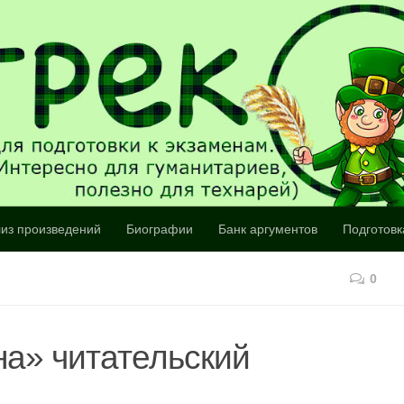
из произведений
Биографии
Банк аргументов
Подготовк
0
на» читательский