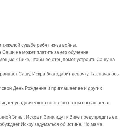
 тяжелой судьбе ребят из-за войны.
а Саши не может платить за его обучение.
мощью к Вике, чтобы ее отец помог устроить Сашу на
.
траивает Сашу, Искра благодарит девочку. Так началось
т свой День Рождения и приглашает ее и других
рицает упаднического поэта, но потом соглашается
анной Зины, Искра и Зина идут к Вике предупредить ее.
побуждает Искру задуматься об истине. Но мама