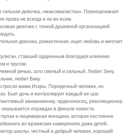
 сильная девочка, «максималистка». Переоценивает
я права не всегда и не во всем.
сивая девочка с тонкой душевной организацией.
редать.
тельная девочка, романтичная, ищет любовь и мечтает
хулиган, ставший одаренным благодаря влиянию
м и трусом.
емной речью, зато смелый и сильный. Любит Зину.
ьчик, любит Вику.
строгая мама Искры. Порядочный человек, но
ах. Бьет дочь и контролирует каждый ее шаг.
лантливый авиаинженер, орденоносец, революционер.
 оказывается оправдан в финале повести.
глупая и лицемерная женщина, которая постоянно
 обвинить во вражеских намерениях даже детей.
ектор школы, честный и добрый человек, хороший