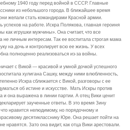
ебному 1940 году перед войной в СССР. Главные
ссники из небольшого города. В ближайшее время
арни желали стать командирами Красной армии.
ь успехов на работе. Искра Полякова, главная героиня
ы как игрушки мужчины». Она считает, что все
а не личным интересам. Так ее воспитала строгая мама
ку на дочь и контролирует всю ее жизнь. У всех
собна полноценно реализоваться из-за войны.
рничает с Викой — красивой и умной дочкой успешного
воспитала хулигана Сашку, между ними влюбленность,
тепенно Искра сближается с Викой, разговоры с ее
уматься об истине и искусстве. Мать Искры против
а и она выражена в линии партии. А отец Вики ценит
 декларирует заученные ответы. В это время Зину
 что нравится нелюдимому, но порядочному и
красивому десятикласснику Юре. Она решает пойти на
не нравятся. Зато она видит, как отца Вики арестовали.