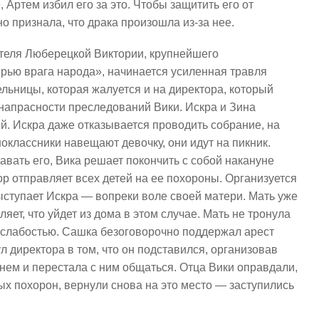
 Артем избил его за это. Чтобы защитить его от
о признала, что драка произошла из-за нее.
теля Люберецкой Виктории, крупнейшего
рью врага народа», начинается усиленная травля
льницы, которая жалуется и на директора, который
 напрасности преследований Вики. Искра и Зина
й. Искра даже отказывается проводить собрание, на
оклассники навещают девочку, они идут на пикник.
авать его, Вика решает покончить с собой накануне
р отправляет всех детей на ее похороны. Организуется
ыступает Искра — вопреки воле своей матери. Мать уже
ляет, что уйдет из дома в этом случае. Мать не тронула
го слабостью. Сашка безоговорочно поддержал арест
л директора в том, что он подставился, организовав
нем и перестала с ним общаться. Отца Вики оправдали,
ых похорон, вернули снова на это место — заступились