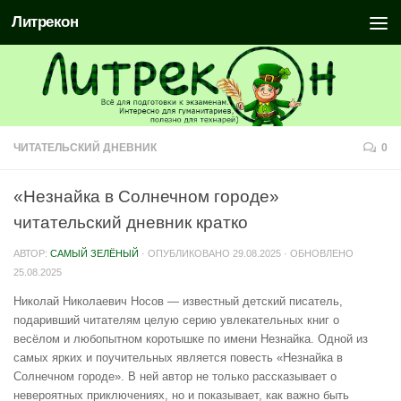
Литрекон
ЧИТАТЕЛЬСКИЙ ДНЕВНИК
0
«Незнайка в Солнечном городе»
читательский дневник кратко
АВТОР:
САМЫЙ ЗЕЛЁНЫЙ
· ОПУБЛИКОВАНО
29.08.2025
· ОБНОВЛЕНО
25.08.2025
Николай Николаевич Носов — известный детский писатель,
подаривший читателям целую серию увлекательных книг о
весёлом и любопытном коротышке по имени Незнайка. Одной из
самых ярких и поучительных является повесть «Незнайка в
Солнечном городе». В ней автор не только рассказывает о
невероятных приключениях, но и показывает, как важно быть