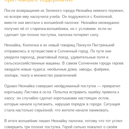
После возвращения из Зеленого города Незнайка немного поумнел,
но вскоре ему наскучила учеба. Он подружился с Кнопочкой,
вместе они мечтали о волшебной палочке. Незнайка неожиданно
получил её от старичка-волшебника, но с условием: если он
сделает три плохих поступка, палочка потеряет силу.
Незнайка, Кнопочка и их новый товарищ Пачкуля Пестренький
отправились в путешествие в Солнечный город. По пути они
увидели пароход, реактивный поезд, удивительные поля и
сельскохозяйственные машины. В самом Солнечном городе героев
ожидали новые чудеса: необычные дома, заводы, фабрики,
зоопарк, театр и множество развлечений.
Однако Незнайка совершил необдуманный поступок — превратил
коротышку Листика в осла. Попытка исправить ошибку привела к
хаосу: он случайно сделал коротышками настоящих ослов,
которые начали хулиганить, нарушая порядок в городе. Ситуация
стала настолько серьёзной, что жители начали паниковать.
В итоге волшебник лишил Незнайку палочки, потому что тот успел
совершить три плохих поступка. Герой сильно пожалел о своём