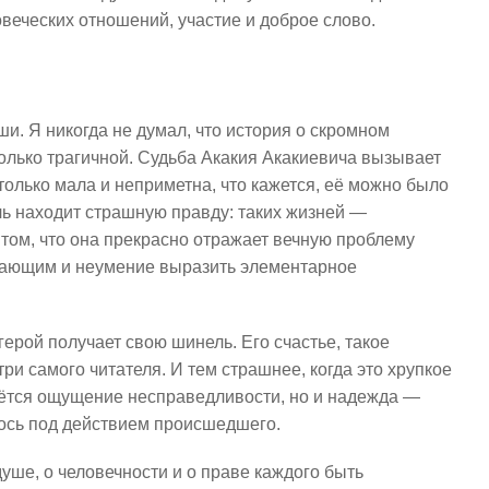
овеческих отношений, участие и доброе слово.
и. Я никогда не думал, что история о скромном
олько трагичной. Судьба Акакия Акакиевича вызывает
только мала и неприметна, что кажется, её можно было
ль находит страшную правду: таких жизней —
 том, что она прекрасно отражает вечную проблему
ающим и неумение выразить элементарное
ерой получает свою шинель. Его счастье, такое
три самого читателя. И тем страшнее, когда это хрупкое
аётся ощущение несправедливости, но и надежда —
ось под действием происшедшего.
ше, о человечности и о праве каждого быть