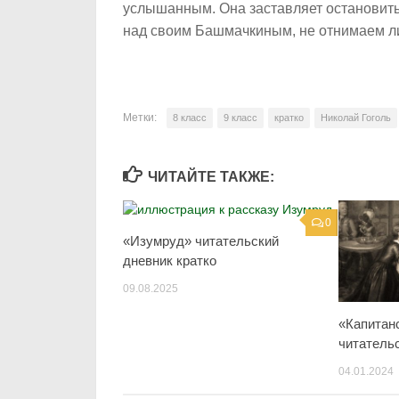
услышанным. Она заставляет остановитьс
над своим Башмачкиным, не отнимаем л
Метки:
8 класс
9 класс
кратко
Николай Гоголь
ЧИТАЙТЕ ТАКЖЕ:
0
«Изумруд» читательский
дневник кратко
09.08.2025
«Капитан
читатель
04.01.2024