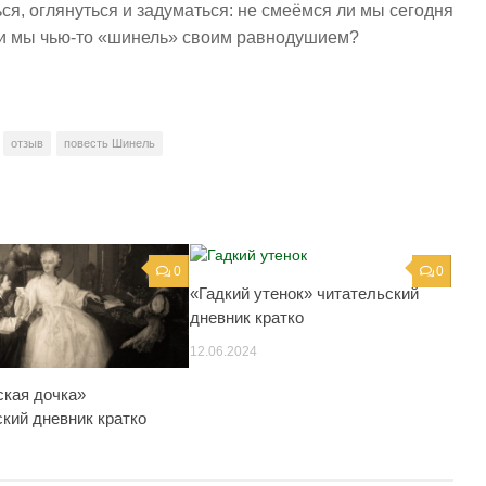
я, оглянуться и задуматься: не смеёмся ли мы сегодня
и мы чью-то «шинель» своим равнодушием?
отзыв
повесть Шинель
0
0
«Гадкий утенок» читательский
дневник кратко
12.06.2024
ская дочка»
ский дневник кратко