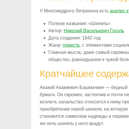
У Многомудрого Литрекона есть
анализ э
Полное название: «Шинель»
Автор:
Николай Васильевич Гоголь
Дата создания: 1842 год
Жанр:
повесть
, с элементами социал
Главная мысль: даже самый скромный
общество, равнодушное к чужой боли,
Кратчайшее содерж
Акакий Акакиевич Башмачкин — бедный 
бумаги. Он скромен, застенчив и почти 
коллеги, начальство относится к нему п
приобретение новой шинели, на которую о
становится символом надежды и перемен 
же ночь шинель у него крадут.