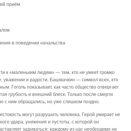
кий приём
ралом
нения в поведении начальства
ти к «маленьким людям» — тем, кто не умеет громко
ле, уважении и радости. Башмачкин — символ всех, кто
ным. Гоголь показывает, как часто общество отвергает
тая грубость и внешний блеск. Только после смерти
о с ним обращались, но уже слишком поздно.
жестокость могут разрушить человека. Герой умирает не
ного удара, унижения и пустоты, с которой он
заставляет задуматься: каждому из нас необходимо не