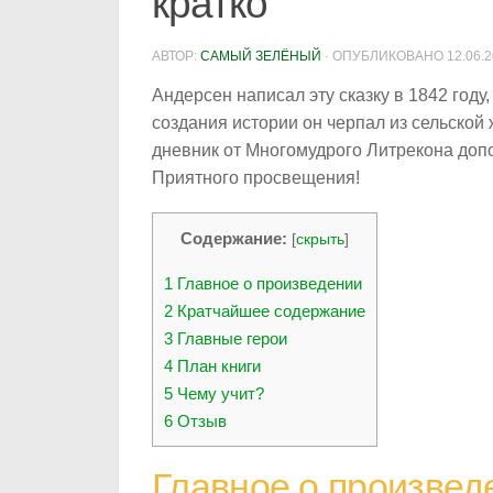
кратко
АВТОР:
САМЫЙ ЗЕЛЁНЫЙ
· ОПУБЛИКОВАНО
12.06.
Андерсен написал эту сказку в 1842 году
создания истории он черпал из сельской
дневник от Многомудрого Литрекона доп
Приятного просвещения!
Содержание:
[
скрыть
]
1
Главное о произведении
2
Кратчайшее содержание
3
Главные герои
4
План книги
5
Чему учит?
6
Отзыв
Главное о произвед