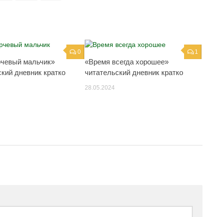
0
1
рчевый мальчик»
«Время всегда хорошее»
ский дневник кратко
читательский дневник кратко
28.05.2024