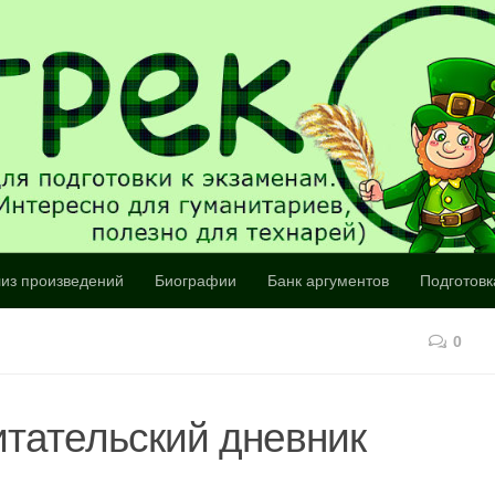
из произведений
Биографии
Банк аргументов
Подготовк
0
итательский дневник