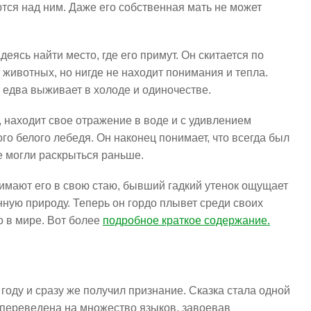
тся над ним. Даже его собственная мать не может
деясь найти место, где его примут. Он скитается по
животных, но нигде не находит понимания и тепла.
н едва выживает в холоде и одиночестве.
, находит свое отражение в воде и с удивлением
ого белого лебедя. Он наконец понимает, что всегда был
не могли раскрыться раньше.
инимают его в свою стаю, бывший гадкий утенок ощущает
нную природу. Теперь он гордо плывет среди своих
о в мире. Вот более
подробное краткое содержание.
году и сразу же получил признание. Сказка стала одной
переведена на множество языков, завоевав