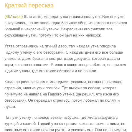
Краткий пересказ
(367 слов)
Шло лето, молодая утка высиживала утят. Все они уже
вылупились, но осталось одно большое яйцо, из которого появился
большой и некрасивый утенок. Некрасивым его считали все
окружающие утки, потому что он был на них непохож.
Утята отправились на птичий двор, там каждая утка говорила
Гадкому утенку о его безобразии. С каждым днем его все больше
унижали, даже братья и сестры, даже девушка, которая давала
корм, пинала его ногами. Утенок в конце концов сбежал, он пришел
к диким уткам, где его также обозвали и не поняли.
Когда он разговаривал с молодыми гусаками, внезапно началась
стрельба, многие утки погибли. Тут выбежала собака, которая
почему-то не напала на Гадкого утенка (он решил, что из-за его
безобразия). Он переждал стрельбу, потом побежал по полям и
лугам.
На пути утенку попалась ветхая избушка, где жила старушка с
курицей и кошкой. Гадкий утенок прожил какое-то время с ними, но
животные его также начали ругать и унижать его. Они не понимали,