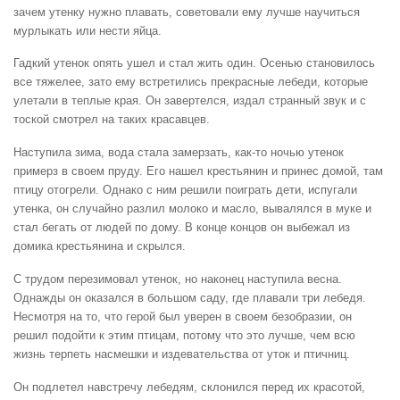
зачем утенку нужно плавать, советовали ему лучше научиться
мурлыкать или нести яйца.
Гадкий утенок опять ушел и стал жить один. Осенью становилось
все тяжелее, зато ему встретились прекрасные лебеди, которые
улетали в теплые края. Он завертелся, издал странный звук и с
тоской смотрел на таких красавцев.
Наступила зима, вода стала замерзать, как-то ночью утенок
примерз в своем пруду. Его нашел крестьянин и принес домой, там
птицу отогрели. Однако с ним решили поиграть дети, испугали
утенка, он случайно разлил молоко и масло, вывалялся в муке и
стал бегать от людей по дому. В конце концов он выбежал из
домика крестьянина и скрылся.
С трудом перезимовал утенок, но наконец наступила весна.
Однажды он оказался в большом саду, где плавали три лебедя.
Несмотря на то, что герой был уверен в своем безобразии, он
решил подойти к этим птицам, потому что это лучше, чем всю
жизнь терпеть насмешки и издевательства от уток и птичниц.
Он подлетел навстречу лебедям, склонился перед их красотой,