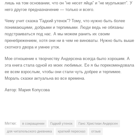
лишь на том основании, что он “не несет яйца” и “не мурлыкает”. У
него другое предназначение — только и всего.
Чему учит сказка “Гадкий утенок”? Тому, что нужно быть более
понимающими, добрыми и терпимыми. Люди ведь не обязаны
подстраиваться под нас. А мы можем ранить их своим
пренебрежением, хотя они ни в чем не виноваты. Нужно быть выше
скотного двора и умнее уток.
Мое отношение к творчеству Андерсена всегда было хорошим. А
эта книга стала одной из моих любимых. Ее я бы порекомендовала
ее всем взрослым, чтобы они стали чуть добрее и терпимее.
Мораль сказки актуальна во все времена.
Автор: Мария Копусова
Метки:
в сокращении
Гадкий утенок
Ганс Христиан Андерсен
для читательского дневника
краткий пересказ
отзыв