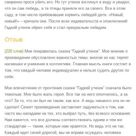
смиренно прося убить его. Но тут утенок взглянул в воду и увидел,
что он сам лебедь, а те птицы приняли его за своего. Все в этом
саду, в том числе прибежавшие кормить лебедей дети. «Новый,
новый!» – кричали они. После всех издевательств и злоключений
Гадкий утенок обрел себя и стал прекрасным лебедем.
Отзыв
(220 слов)
Мне понравилась сказка “Гадкий утенок”. Мое мнение о
произведении обусловлено важностью темы: многие из нас терпят
насмешки и унижение в коллективе. Главная мысль книги состоит в
том, что каждый человек индивидуален и нельзя судить других по
себе.
Мое впечатление от прочтения сказки “Гадкий утенок” сначала было
тяжелым. Мне было жаль героя. Все так на него ополчились, а за
что? За то, что он был не таким, как все. А ведь никакого зла он не
сделал! Сюжет произведения заставляет задуматься о том, как
часто мы нападаем на тех, кто выбрал путь, без всякого основания.
Нам кажется, что все должны соответствовать одним и тем же
стандартам — таким, которые нам нравятся. Но ведь это не так.
Каждый идет своей дорогой, мы не вправе осуждать человека