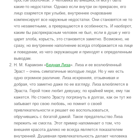
простой оболочкой. У человека во внешности могут быть
какие-то недостатки. Однако если внутри он прекрасен, его
лицо озаряется при улыбке, внутреннее очарование
компенсирует все наружные недостатки. Они становятся не то
что незаметными, а превращаются в особенность. И наоборот,
каким бы распрекрасным человек не был, если в душе у него
царит злоба, корысть, это становится заметно. Возможно, не
сразу, но внутреннее наполнение всегда отображается на лице
и поведении, из чего окружающие и приходят к определенным
выводам.
Н. М. Карамзин «
Бедная Лиза
». Лиза и ее возлюбленный
Эраст – очень симпатичные молодые люди. Но у них есть
одно огромное различие. Лиза искренняя, отзывчивая и
добрая, что заметно даже по ее взгляду. Лиза влюбляется в
Эраста. Герой тоже любит девушку, по крайней мере, ему так
кажется. Но стоило Эрасту погрязнуть в долгах, как он тут же
забывает про свою любовь, но помнит о своей
привлекательности и решает ею воспользоваться,
обручившись с богатой дамой. Такое предательство Лиза
пережить не смогла. Этот пример напоминает о том, что
внешняя красота далеко не всегда является показателем
внутренней. Душевная привлекательность делает человека