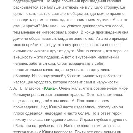
подтверждается. По мере прочтения произведения героиня
раскрывается все больше и отнюдь не в лучшую сторону. Ее
цель – стать частью светского общества, где можно праздно
проводить время и наслаждаться вниманием мужчин. А как же
отец и братья? Чем больших успехов добивалась эта особа,
тем меньше ее интересовала родня. В конце произведения она
даже не оборачивается, когда ее зовет отец. Из этого примера
можно прийти к выводу, что внутренняя красота и внешняя
сильно отличаются друг от друга. Можно сказать, что хорошая
внешность – это подарок. А вот о внутреннем наполнении
человек заботится сам. Стоит взращивать в себе
положительные качества, а не уповать на одну лишь
оболочку. Из-за внутренней убогости личность приобретает
настоящее уродство, которое проявит себя в наружности.
А. П. Платонов «
Юшка
». Очень жаль, что в современном мире
большую роль играет внешняя красота. Хотя так сложилось
еще давно, ведь об этом писал А. Платонов в своем
произведении. Над Юшкой часто издевались, потому что он
плохо одевался, недоедал и часто болел. Но в ответ герой
никому не сказал ни единого слова. И даже глубоко в душе не
обижался на грубые слова. Никто не знал о том, что такая
тяжкая жизнь у Юшки неспроста. Почти все свои деньги он