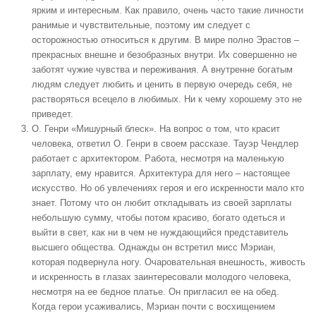
ярким и интересным. Как правило, очень часто такие личности
ранимые и чувствительные, поэтому им следует с
осторожностью относиться к другим. В мире полно Эрастов –
прекрасных внешне и безобразных внутри. Их совершенно не
заботят чужие чувства и переживания. А внутренне богатым
людям следует любить и ценить в первую очередь себя, не
растворяться всецело в любимых. Ни к чему хорошему это не
приведет.
О. Генри «Мишурный блеск». На вопрос о том, что красит
человека, ответил О. Генри в своем рассказе. Тауэр Чендлер
работает с архитектором. Работа, несмотря на маленькую
зарплату, ему нравится. Архитектура для него – настоящее
искусство. Но об увлечениях героя и его искренности мало кто
знает. Потому что он любит откладывать из своей зарплаты
небольшую сумму, чтобы потом красиво, богато одеться и
выйти в свет, как ни в чем не нуждающийся представитель
высшего общества. Однажды он встретил мисс Мэриан,
которая подвернула ногу. Очаровательная внешность, живость
и искренность в глазах заинтересовали молодого человека,
несмотря на ее бедное платье. Он пригласил ее на обед.
Когда герои усаживались, Мэриан почти с восхищением