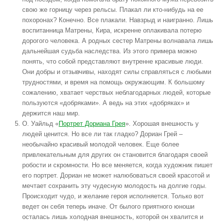
свою же горницу через рельсы. Плакал ли кто-нибудь на ее
похоронах? Конечно. Все плакали. Навзрыд и наигранно. Лишь
воспитанница Матрены, Кира, искренне оплакивала потерю
дорогого человека. А родных сестер Матрены волнавала лишь
дальнейшая судьба наследства. Из этого примера можно
понять, что собой представляют внутренне красивые люди.
Они добры и отзывчивы, находят силы справляться с любыми
трудностями, и время на помощь окружающим. К большому
сожалению, хватает черствых неблагодарных людей, которые
пользуются «добряками». А ведь на этих «добряках» и
держится наш мир.
О. Уайльд «
Портрет Дориана Грея
». Хорошая внешность у
людей ценится. Но все ли так гладко? Дориан Грей –
необычайно красивый молодой человек. Еще более
привлекательным для других он становится благодаря своей
робости и скромности. Но все меняется, когда художник пишет
его портрет. Дориан не может налюбоваться своей красотой и
мечтает сохранить эту чудесную молодость на долгие годы.
Происходит чудо, и желание героя исполняется. Только вот
ведет он себя теперь иначе. От былого приятного юноши
осталась лишь холодная внешность, которой он хвалится и