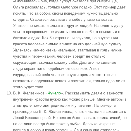
«Опомнилась» она, когда супруг оказался при смерти. Да,
Ольга раскаялась, только было уже поздно. Этот пример дает
понять, что за собой, своим поведением нужно тщательно
следить. Стараться развивать в себе лучшие качества.
Учиться понимать и слышать других людей. Наполнять душу
чем-то прекрасным, не думать только о себе, а помнить и о
близких людях. Как бы странно ни звучало, но внутренняя
красота человека сильно влияет на его дальнейшую судьбу.
Увлекаясь чем-то незначительным, втаптывая в грязь чужие
чувства и переживания, человек вредит не столько
окружающим, сколько самому себе. Достаточно сильные
люди справятся с подобным отношением. А вот
изуродовавший себя человек спустя время может горько
пожалеть о содеянных вещах и раскаяться, только едва ли от
этого будет толк.
В. К. Железников «
Чучело
». Рассказывать детям о важности
внутренней красоты нужно как можно раньше. Многие авторы в
этом деле помогают родителям и учителям. Например, в
произведении В. К. Железникова, юные читатели знакомятся с
Леной Бессольцевой. Ее нельзя было назвать симпатичной, но
на ее лице всегда была яркая улыбка. Девочка искренне
верила в добро и взаимопомощь. Да и сама она старалась