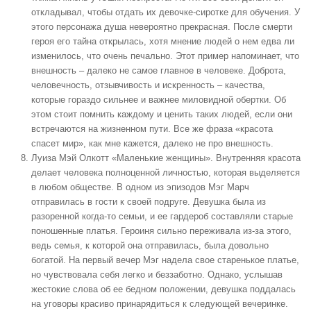
откладывал, чтобы отдать их девочке-сиротке для обучения. У
этого персонажа душа невероятно прекрасная. После смерти
героя его тайна открылась, хотя мнение людей о нем едва ли
изменилось, что очень печально. Этот пример напоминает, что
внешность – далеко не самое главное в человеке. Доброта,
человечность, отзывчивость и искренность – качества,
которые гораздо сильнее и важнее миловидной обертки. Об
этом стоит помнить каждому и ценить таких людей, если они
встречаются на жизненном пути. Все же фраза «красота
спасет мир», как мне кажется, далеко не про внешность.
Луиза Мэй Олкотт «Маленькие женщины». Внутренняя красота
делает человека полноценной личностью, которая выделяется
в любом обществе. В одном из эпизодов Мэг Марч
отправилась в гости к своей подруге. Девушка была из
разоренной когда-то семьи, и ее гардероб составляли старые
поношенные платья. Героиня сильно переживала из-за этого,
ведь семья, к которой она отправилась, была довольно
богатой. На первый вечер Мэг надела свое старенькое платье,
но чувствовала себя легко и беззаботно. Однако, услышав
жестокие слова об ее бедном положении, девушка поддалась
на уговоры красиво принарядиться к следующей вечеринке.