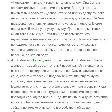
«Подружки» нарядили героиню, словно куклу. Она была в
богатом платье, с тяжелыми серьгами. Мэг даже стала
привыкать и получать удовольствие от происходящего, пока
не встретила на этом вечере молодого друга семьи. Он был
шокирован ее внешним видом и не узнавал подругу. Видел
перед собой обычную пустую куклу. Да и некоторые гости
были того же мнения. Этот пример напоминает, что
единственное ценное в нас – это мы сами. Наша искренность,
неподдельность и честность. Такие качества украшают
человека, делают его живым, и становится совершенно
неважно, во что он одет.
А. П. Чехов «
Попрыгунья
». В рассказе А. П. Чехова, Ольга
Дымова – самый омерзительный персонаж. Эта женщина не
вызывает сострадания или понимания. Ольга зациклена на
себе, своих интересах и предпочтениях. Любящего мужа,
который души в ней не чает, героиня совсем не замечает.
Более того, она считает его блеклым, скучным и серым. Куда
интереснее изысканные художники, с которыми женщина
проводит свободное время. С одним из них она даже вступила
в связь. Ольга так увлеклась своей «популярностью», что
забыла не только о муже, но и о собственной душе.