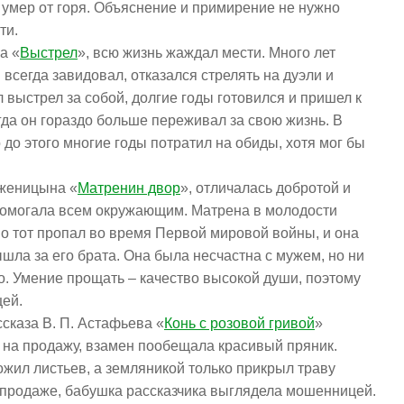
е умер от горя. Объяснение и примирение не нужно
ти.
а «
Выстрел
», всю жизнь жаждал мести. Много лет
 всегда завидовал, отказался стрелять на дуэли и
 выстрел за собой, долгие годы готовился и пришел к
гда он гораздо больше переживал за свою жизнь. В
о до этого многие годы потратил на обиды, хотя мог бы
лженицына «
Матренин двор
», отличалась добротой и
 помогала всем окружающим. Матрена в молодости
но тот пропал во время Первой мировой войны, и она
шла за его брата. Она была несчастна с мужем, но ни
во. Умение прощать – качество высокой души, поэтому
цей.
сказа В. П. Астафьева «
Конь с розовой гривой
»
 на продажу, взамен пообещала красивый пряник.
жил листьев, а земляникой только прикрыл траву
 продаже, бабушка рассказчика выглядела мошенницей.