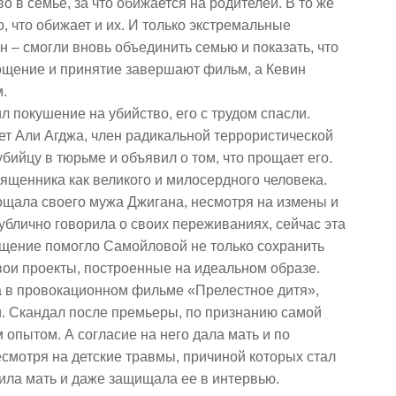
во в семье, за что обижается на родителей. В то же
о, что обижает и их. И только экстремальные
 – смогли вновь объединить семью и показать, что
рощение и принятие завершают фильм, а Кевин
.
 покушение на убийство, его с трудом спасли.
т Али Агджа, член радикальной террористической
бийцу в тюрьме и объявил о том, что прощает его.
щенника как великого и милосердного человека.
ощала своего мужа Джигана, несмотря на измены и
публично говорила о своих переживаниях, сейчас эта
ощение помогло Самойловой не только сохранить
вои проекты, построенные на идеальном образе.
а в провокационном фильме «Прелестное дитя»,
 Скандал после премьеры, по признанию самой
опытом. А согласие на него дала мать и по
смотря на детские травмы, причиной которых стал
ила мать и даже защищала ее в интервью.