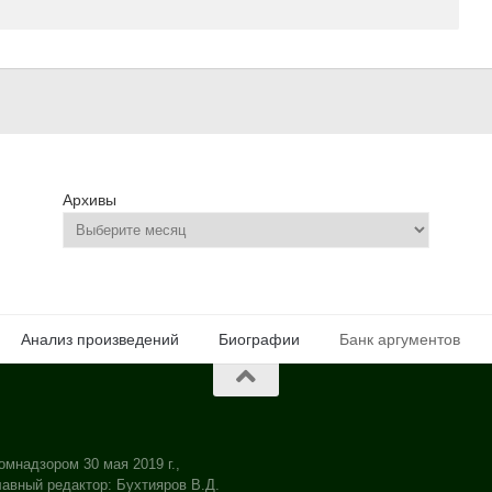
Архивы
Анализ произведений
Биографии
Банк аргументов
омнадзором 30 мая 2019 г.,
авный редактор: Бухтияров В.Д.