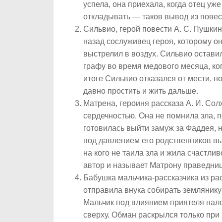
успела, она приехала, когда отец уж
откладывать — таков вывод из повес
Сильвио, герой повести А. С. Пушкин
назад сослуживец героя, которому он
выстрелил в воздух. Сильвио оставил
графу во время медового месяца, ко
итоге Сильвио отказался от мести, н
давно простить и жить дальше.
Матрена, героиня рассказа А. И. Со
сердечностью. Она не помнила зла,
готовилась выйти замуж за Фаддея, 
под давлением его родственников вы
на кого не таила зла и жила счастли
автор и называет Матрону праведни
Бабушка мальчика-рассказчика из рас
отправила внука собирать землянику
Мальчик под влиянием приятеля нало
сверху. Обман раскрылся только при