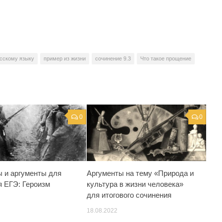
сскому языку
пример из жизни
сочинение 9.3
Что такое прощение
0
0
 и аргументы для
Аргументы на тему «Природа и
я ЕГЭ: Героизм
культура в жизни человека»
для итогового сочинения
18.08.2022