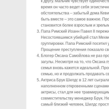
к другу. Мальчик чувствует одиночест
время он часто ведет себя эгоистичн
обстоятельства – забытый дома Кевин
быть вместе – это самое важное. П
становится более взрослым и зрелым
Папа Римский Иоанн Павел II пережил
Несостоявшимся убийцей стал Мехме
группировки. Папа Римский посетил у
Прощение преступления показало свя
Блогер Оксана Самойлова не раз пр
загулы. Несмотря на то, что Оксана 
семья вновь кажется идеальной. Пр
семью, но и продолжать продавать с
Актриса Брук Шилдс в 12 лет сыграл
наполненном откровенными сценами.
актрисы, стал для нее травмирующим 
совместительству менеджер Брук. Не
самый близкий человек, Шилдс прост