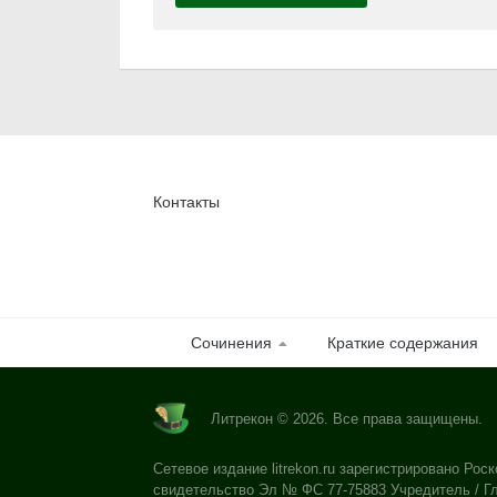
Контакты
Сочинения
Краткие содержания
Литрекон © 2026. Все права защищены.
Сетевое издание litrekon.ru зарегистрировано Роск
свидетельство Эл № ФС 77-75883 Учредитель / Гл