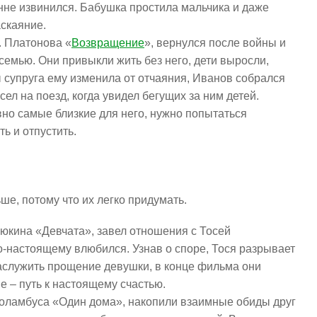
нне извинился. Бабушка простила мальчика и даже
аскаяние.
. Платонова «
Возвращение
», вернулся после войны и
семью. Они привыкли жить без него, дети выросли,
ы супруга ему изменила от отчаяния, Иванов собрался
 сел на поезд, когда увидел бегущих за ним детей.
вно самые близкие для него, нужно попытаться
ь и отпустить.
е, потому что их легко придумать.
юкина «Девчата», завел отношения с Тосей
о-настоящему влюбился. Узнав о споре, Тося разрывает
заслужить прощение девушки, в конце фильма они
е – путь к настоящему счастью.
 Коламбуса «Один дома», накопили взаимные обиды друг