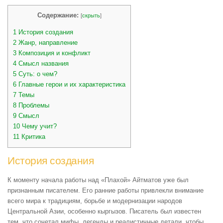
Содержание:
[
скрыть
]
1
История создания
2
Жанр, направление
3
Композиция и конфликт
4
Смысл названия
5
Суть: о чем?
6
Главные герои и их характеристика
7
Темы
8
Проблемы
9
Смысл
10
Чему учит?
11
Критика
История создания
К моменту начала работы над «Плахой» Айтматов уже был
признанным писателем. Его ранние работы привлекли внимание
всего мира к традициям, борьбе и модернизации народов
Центральной Азии, особенно кыргызов. Писатель был известен
тем, что сочетал мифы, легенды и реалистичные детали, чтобы