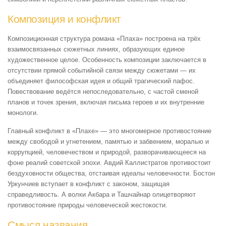
Композиция и конфликт
Композиционная структура романа «Плаха» построена на трёх
взаимосвязанных сюжетных линиях, образующих единое
художественное целое. Особенность композиции заключается в
отсутствии прямой событийной связи между сюжетами — их
объединяет философская идея и общий трагический пафос.
Повествование ведётся непоследовательно, с частой сменой
планов и точек зрения, включая письма героев и их внутренние
монологи.
Главный конфликт в «Плахе» — это многомерное противостояние
между свободой и угнетением, памятью и забвением, моралью и
коррупцией, человечеством и природой, разворачивающееся на
фоне реалий советской эпохи. Авдий Каллистратов противостоит
бездуховности общества, отстаивая идеалы человечности. Бостон
Уркунчиев вступает в конфликт с законом, защищая
справедливость. А волки Акбара и Ташчайнар олицетворяют
противостояние природы человеческой жестокости.
Смысл названия