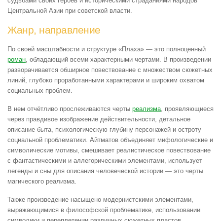
судьбами своих героев и историческими страданиями народов
Центральной Азии при советской власти.
Жанр, направление
По своей масштабности и структуре «Плаха» — это полноценный
роман
, обладающий всеми характерными чертами. В произведении
разворачивается обширное повествование с множеством сюжетных
линий, глубоко проработанными характерами и широким охватом
социальных проблем.
В нем отчётливо прослеживаются черты
реализма
, проявляющиеся
через правдивое изображение действительности, детальное
описание быта, психологическую глубину персонажей и остроту
социальной проблематики. Айтматов объединяет мифологические и
символические мотивы, смешивает реалистическое повествование
с фантастическими и аллегорическими элементами, использует
легенды и сны для описания человеческой истории — это черты
магического реализма.
Также произведение насыщено модернистскими элементами,
выражающимися в философской проблематике, использовании
символики и переплетении различных сюжетных пластов.