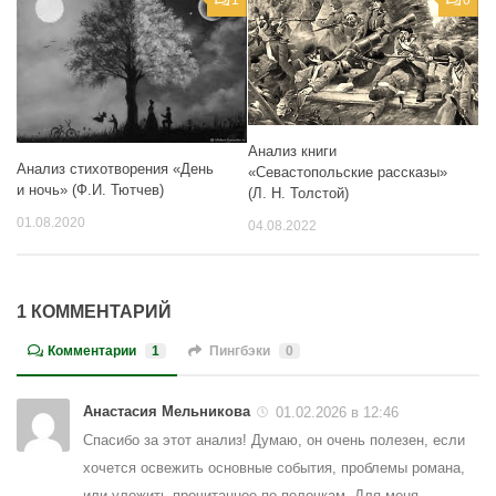
Анализ книги
Анализ стихотворения «День
«Севастопольские рассказы»
и ночь» (Ф.И. Тютчев)
(Л. Н. Толстой)
01.08.2020
04.08.2022
1 КОММЕНТАРИЙ
Комментарии
1
Пингбэки
0
Анастасия Мельникова
01.02.2026 в 12:46
Спасибо за этот анализ! Думаю, он очень полезен, если
хочется освежить основные события, проблемы романа,
или уложить прочитанное по полочкам. Для меня