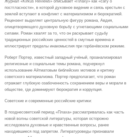
Журнал «Kirkus Reviews» описывает «Плаху» как «сагу о
постгласности», в которой духовное видение и связь крестьян с
землей вступают в конфликт с материализмом и бюрократией.
Рецензент выделяет центральную фигуру романа, Авдия,
олицетворяющего духовную борьбу с угнетающими социальными
силами. Роман хвалят за то, что он раскрывает судьбу
традиционных российских ценностей в смутные времена и
иллюстрирует пределы инакомыслия при горбачёвском режиме.
Роберт Портер, известный западный учёный, проанализировал
религиозные и социальные темы романа, подчеркнул
использование Айтматовым библейских мотивов и критику
советского материализма. Портер предполагает, что роман
отражает глубокую озабоченность сохранением веры и морали в
обществе, где доминируют бюрократия и коррупция.
Советские и современные российские критики:
В позднесоветский период «Плаха» рассматривалась как часть
новой волны советской литературы, которая осторожно
исследовала духовные и нравственные вопросы, ранее
находившиеся под запретом. Литературоведы признавали