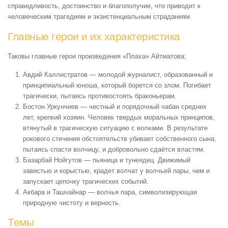
справедливость, достоинство и благополучие, что приводит к
человеческим трагедиям и экзистенциальным страданиям.
Главные герои и их характеристика
Таковы главные герои произведения «Плаха» Айтматова:
Авдий Каллистратов — молодой журналист, образованный и
принципиальный юноша, который борется со злом. Погибает
трагически, пытаясь противостоять браконьерам.
Бостон Уркунчиев — честный и порядочный чабан средних
лет, крепкий хозяин. Человек твердых моральных принципов,
втянутый в трагическую ситуацию с волками. В результате
рокового стечения обстоятельств убивает собственного сына,
пытаясь спасти волчицу, и добровольно сдаётся властям.
Базарбай Нойгутов — пьяница и тунеядец. Движимый
завистью и корыстью, крадет волчат у волчьей пары, чем и
запускает цепочку трагических событий.
Акбара и Ташчайнар — волчья пара, символизирующая
природную чистоту и верность.
Темы