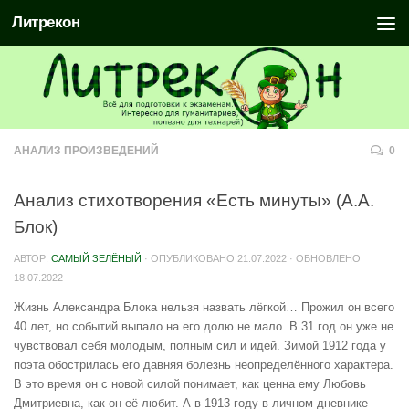
Литрекон
АНАЛИЗ ПРОИЗВЕДЕНИЙ
0
Анализ стихотворения «Есть минуты» (А.А.
Блок)
АВТОР:
САМЫЙ ЗЕЛЁНЫЙ
· ОПУБЛИКОВАНО
21.07.2022
· ОБНОВЛЕНО
18.07.2022
Жизнь Александра Блока нельзя назвать лёгкой… Прожил он всего
40 лет, но событий выпало на его долю не мало. В 31 год он уже не
чувствовал себя молодым, полным сил и идей. Зимой 1912 года у
поэта обострилась его давняя болезнь неопределённого характера.
В это время он с новой силой понимает, как ценна ему Любовь
Дмитриевна, как он её любит. А в 1913 году в личном дневнике