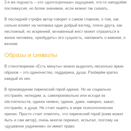
2-я же подчасть – это «долгосрочные» ощущения, что-то наподобие
послевкусия, но более значимое, если можно так сказать.
В последней строфе автор говорит о самом главном, о том, как
сильно влияет на человека один добрый взгляд, плечо друга, как
несложный, но искренней, мгновенный жест может отразиться в
жизни человека, «разбудить» его сущность, напомнить о важном, о
вечном.
Образы и символы
В стихотворении «Есть минуты» можно выделить несколько ярких
образов – это одиночество, поддержка, душа. Разберём кратко
каждый из них.
В произведении лирический герой одинок. Но не социально
отстранён, нелюдим, а, самопроизвольно или исходя из
обстоятельств, одинок неявно, одинок, даже, наверно, зажат,
отстранён, в душе. Не стоит нырять в море психологических
причин. Просто стоит отметить, что лирический герой (коим может
быть и сам автор), очень многое пережил, испытал, поэтому на
«душевное уединение» он имеет право.