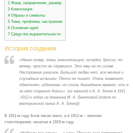
2
Жанр, направление, размер
3
Композиция
4
Образы и символы
5
Тема, проблема, настроение
6
Основная идея
7
Средства выразительности
История создания
«Начал поэму, очень значительную, охладел, бросил, по-
моему, просто не справился. Это ему не по силам.
Настроение ужасное. Большой любви нет, все мелкие и
случайные вспышки. Почти не пишет. Очень знаменит,
обаятелен, избалован, но столь безнадежно мрачен, что я
за него страшно боюсь». (из записей о А. А. Блоке в 1911
-1912-х годах из дневника М. А. Бекетовой (тётя по
материнской линии А. А. Блока))
В 1911-м году Блок писал мало, а в 1912-м – окончил
стихотворения, начатые в 1910-м году.
«Надоели все стихи — и свои. Пришла еще корректура