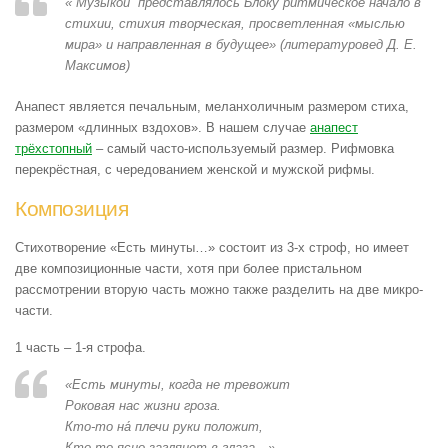
«“Музыкой” представлялось Блоку ритмическое начало в
стихии, стихия творческая, просветленная «мыслью
мира» и направленная в будущее» (литературовед Д. Е.
Максимов)
Анапест является печальным, меланхоличным размером стиха,
размером «длинных вздохов». В нашем случае
анапест
трёхстопный
– самый часто-используемый размер. Рифмовка
перекрёстная, с чередованием женской и мужской рифмы.
Композиция
Стихотворение «Есть минуты…» состоит из 3-х строф, но имеет
две композиционные части, хотя при более пристальном
рассмотрении вторую часть можно также разделить на две микро-
части.
1 часть – 1-я строфа.
«Есть минуты, когда не тревожит
Роковая нас жизни гроза.
Кто-то на́ плечи руки положит,
Кто-то ясно заглянет в глаза…»