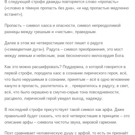
В следующей строфе дважды повторяется слово «пропасть»
(«словно в тёмную пропасть без дна», «и над пропастью медленно
встанет»).
Пропасть – символ хаоса и опасности, символ непреодолимой
разницы между грешным и «чистым», праведным.
Далее в этом же четверостишии поэт пишет о радуге
(«семицветная дуга»). Радуга – символ преображения, это мост
между земным и небесным, знак бесконечного милосердия Бога.
Как это можно расшифровать? Поддержка, о которой говорится в
первой строфе, породила хаос в сознании лирического героя, всё,
что было нерушимым в сознании, принятым – всё в одно мгновение
кануло в пропасть, разлетелось и… превратилось в радугу, в свет,
всё, что было окрашено в смутно-серые тона повседневности,
расцвело, лирический герой увидел выход, надежду.
В последней строфе присутствует такой символ как арфа. Даже
правильней будет сказать, что всё четверостишие в принципе – это
описание арфы – символа чистоты звука, мировой гармонии.
Поэт сравнивает человеческую душу с арфой, то есть он признаёт