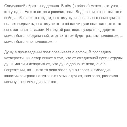
Следующий образ – поддержка. В нём (в образе) может выступать
кто угодно! На это автор и рассчитывал. Ведь он пишет не только о
себе, а обо всех, о каждом, поэтому «универсального помощника»
нельзя выделить, поэтому «кто-то на́ плечи руки положит», «кто-то
ясно заглянет в глаза». И каждый раз, ведь нужда в поддержке
может быть не единичной, этот «кто-то» будет разным человеком, а
может быть и не человеком…
Душу в произведении поэт сравнивает с арфой. В последнем
четверостишии автор пишет о том, что от ежедневной суеты струны
души могли и испортиться, что душа давно не пела, она в
напряжении, но… «кто-то ясно заглянул в глаза» и «мелодия
юности» заиграла на туго натянутых струнах, заиграла, развеяла
мрачную тишину одиночества.