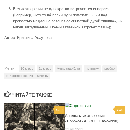
В стихотворении не однократно встречается инверсия
(например, «кто-то на́ плечи руки положит…», «и над
пропастью медленно встанет семицветной дугой тишина», «и
напев заглушённый и юный затаённой затронет тиши»);
Автор: Кристина Асаулова
Метки:
10 класс
11 класс
Александр Блок
по плану
разбор
стихотворение Есть минуты
ЧИТАЙТЕ ТАКЖЕ:
0
0
Анализ стихотворения
«Сороковые» (Д.С. Самойлов)
23.08.2022