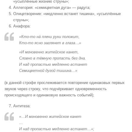
«усыплённые жизнию струны»;
Аллегория: «семицветная дуга» — радуга;
Олицетворение: «медленно встанет тишина», «усыплённые
струны»;
Анафора:
«Кто-то на́ плечи руки положит,
Кто-то ясно заглянет в глаза…»
«И мгновенно житейское канет,
Словно в тёмную пропасть без дна.
И над пропастью медленно встанет
Семицветной дугой тишина…»
(в данной строфе прослеживается повторение одинаковых первых
звуков через строку, что подчёркивает одновременность
происходящего и одинаковую важность событий);
Антитеза:
«…И мгновенно житейское канет
…
И над пропастью медленно встанет…»;