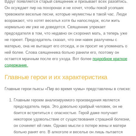
Вдруг появляется старый священник и призывает всех разойтись.
Он осуждает пир на похоронах и не хочет, чтобы покой усопших
тревожили веселые песни, которые неуместны в такой час. Люди
возражают, что хотят веселья хотя бы напоследок, если жить
нормально им уже не доведется. Священник упрекает
председателя в том, что недавно он схоронил мать, а теперь уже
не горюет. Председатель сказал, что они навек разлучены с
матерью, она не вытащит его отсюда, и он просит не упоминать о
ней более. Слова священника больно ранили его, поэтому он
остается мрачным после его ухода. Вот более
подробное краткое
содержание.
Главные герои и их характеристика
Главные герои пьесы «Пир во время чумы» представлены в списке:
Главным героем анализируемого произведения является
председатель пира. Это довольно храбрый человек, он не
боится встретиться с опасностью. Герой даже получает
некоторое удовольствие от существования страшной болезни,
он сочиняет ей гимн. Однако мысли о потере жены и матери
больно ранят его. В алкоголе и веселье он лишь пытается