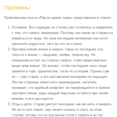
Проблемы
Проблематика пьесы «Пир во время чумы» представлена в списке:
Отчаяние. Все сидящие за столом уже отчаялись и смирились
с тем, что смерть неминуема. Поэтому они никак не стараются
уберечься от мора. Но свои последние мгновения они хотят
наполнить радостью, чего бы это ни стоило.
Противостояние жизни и смерти. Герои из последних сил
тянутся к жизни — общению, любви, творчеству. Но
священник встает на сторону смерти, ставя права мертвых
выше прав живых. Он желает, чтобы последние часы люди
провели в горе, одиночестве, тоске по усопшим. Однако сам
он — уже старик, и его наставления молодежи не подходят.
Листая страницы известного произведения, читатель
понимает, что идейный конфликт не перерождается в прямое
противостояние, ведь каждый персонаж остаётся при своём
мнении, и все расходятся.
Отцы и дети. Старик диктует молодым, как им жить и умирать.
Но он-то уже пожил, ему нечего сказать и спеть за этим
столом, потому что он внутренне готов к смерти и не так