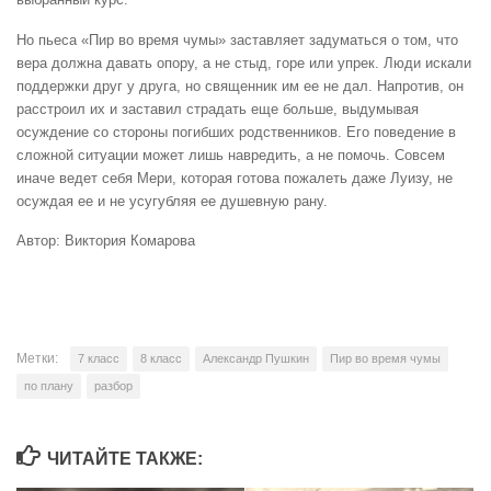
Но пьеса «Пир во время чумы» заставляет задуматься о том, что
вера должна давать опору, а не стыд, горе или упрек. Люди искали
поддержки друг у друга, но священник им ее не дал. Напротив, он
расстроил их и заставил страдать еще больше, выдумывая
осуждение со стороны погибших родственников. Его поведение в
сложной ситуации может лишь навредить, а не помочь. Совсем
иначе ведет себя Мери, которая готова пожалеть даже Луизу, не
осуждая ее и не усугубляя ее душевную рану.
Автор: Виктория Комарова
Метки:
7 класс
8 класс
Александр Пушкин
Пир во время чумы
по плану
разбор
ЧИТАЙТЕ ТАКЖЕ: