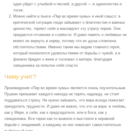
один уйдет с улыбкой и песней, а другой — в одиночестве и
тоске.
Можно найти в пьесе «Пир во время чумы» и иной смысл: в
критической ситуации люди забывают о благочестии и важных
ценностях, теряют себя и маскируют эту утрату пиром. Они
предаются отчаянию и слабости. И даже память о любимых не
может их вернуть в норму, потому что их душа сломлена
обстоятельствами. Именно таким мы видим главного героя,
который похвалялся удовольствием от борьбы с чумой, а в
финале бредил о жене и тосковал о матери, благодаря
священника за попытки себя спасти.
Чему учит?
Произведение «Пир во время чумы» является очень поучительным.
Пушкин призывает каждого никогда не терять надежду, не стоит
поддаваться страху. Не нужно забывать, что вера всегда помогает
преодолеть трудности. И даже не важно, что это за вера: в любовь,
как у Мери, в себя, как к председателя, или в Бога, как у
священника. Все герои как-то выжили и выстояли в неравной
борьбе с эпидемией, и каждому из них помогает самостоятельно
выбранный курс.