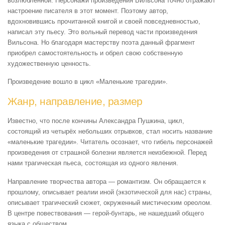
возлюбленной. Персонажи произведения Вильсона точно отражают
настроение писателя в этот момент. Поэтому автор,
вдохновившись прочитанной книгой и своей повседневностью,
написал эту пьесу. Это вольный перевод части произведения
Вильсона. Но благодаря мастерству поэта данный фрагмент
приобрел самостоятельность и обрел свою собственную
художественную ценность.
Произведение вошло в цикл «Маленькие трагедии».
Жанр, направление, размер
Известно, что после кончины Александра Пушкина, цикл,
состоящий из четырёх небольших отрывков, стал носить название
«маленькие трагедии». Читатель осознает, что гибель персонажей
произведения от страшной болезни является неизбежной. Перед
нами трагическая пьеса, состоящая из одного явления.
Направление творчества автора — романтизм. Он обращается к
прошлому, описывает реалии иной (экзотической для нас) страны,
описывает трагический сюжет, окруженный мистическим ореолом.
В центре повествования — герой-бунтарь, не нашедший общего
языка с обществом.