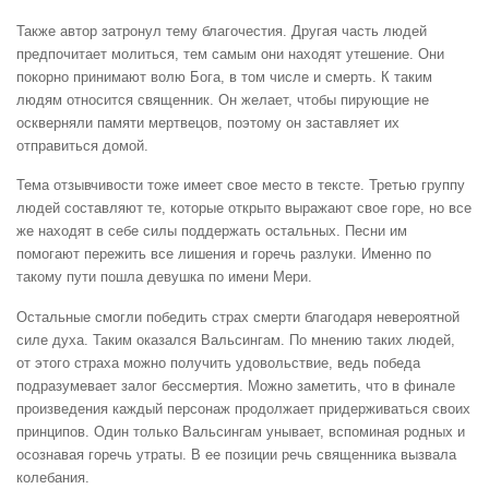
Также автор затронул тему благочестия. Другая часть людей
предпочитает молиться, тем самым они находят утешение. Они
покорно принимают волю Бога, в том числе и смерть. К таким
людям относится священник. Он желает, чтобы пирующие не
оскверняли памяти мертвецов, поэтому он заставляет их
отправиться домой.
Тема отзывчивости тоже имеет свое место в тексте. Третью группу
людей составляют те, которые открыто выражают свое горе, но все
же находят в себе силы поддержать остальных. Песни им
помогают пережить все лишения и горечь разлуки. Именно по
такому пути пошла девушка по имени Мери.
Остальные смогли победить страх смерти благодаря невероятной
силе духа. Таким оказался Вальсингам. По мнению таких людей,
от этого страха можно получить удовольствие, ведь победа
подразумевает залог бессмертия. Можно заметить, что в финале
произведения каждый персонаж продолжает придерживаться своих
принципов. Один только Вальсингам унывает, вспоминая родных и
осознавая горечь утраты. В ее позиции речь священника вызвала
колебания.