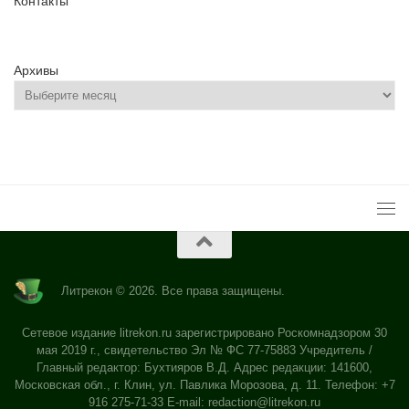
Контакты
Архивы
Литрекон © 2026. Все права защищены.
Сетевое издание litrekon.ru зарегистрировано Роскомнадзором 30
мая 2019 г., свидетельство Эл № ФС 77-75883 Учредитель /
Главный редактор: Бухтияров В.Д. Адрес редакции: 141600,
Московская обл., г. Клин, ул. Павлика Морозова, д. 11. Телефон: +7
916 275-71-33 E-mail:
redaction@litrekon.ru