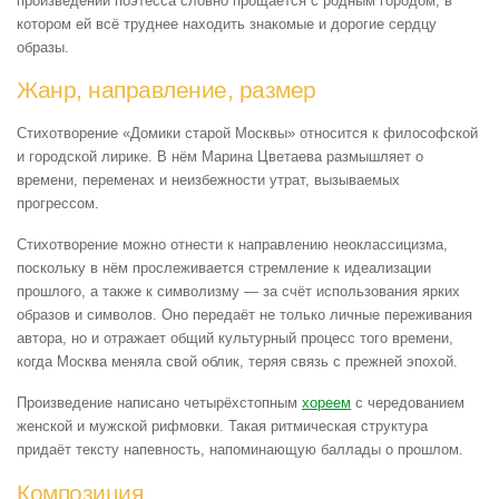
произведении поэтесса словно прощается с родным городом, в
котором ей всё труднее находить знакомые и дорогие сердцу
образы.
Жанр, направление, размер
Стихотворение «Домики старой Москвы» относится к философской
и городской лирике. В нём Марина Цветаева размышляет о
времени, переменах и неизбежности утрат, вызываемых
прогрессом.
Стихотворение можно отнести к направлению неоклассицизма,
поскольку в нём прослеживается стремление к идеализации
прошлого, а также к символизму — за счёт использования ярких
образов и символов. Оно передаёт не только личные переживания
автора, но и отражает общий культурный процесс того времени,
когда Москва меняла свой облик, теряя связь с прежней эпохой.
Произведение написано четырёхстопным
хореем
с чередованием
женской и мужской рифмовки. Такая ритмическая структура
придаёт тексту напевность, напоминающую баллады о прошлом.
Композиция