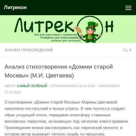
Литрекон
АНАЛИЗ ПРОИЗВЕДЕНИЙ
0
Анализ стихотворения «Домики старой
Москвы» (М.И. Цветаева)
АВТОР:
САМЫЙ ЗЕЛЁНЫЙ
· ОПУБЛИКОВАНО
02.04.2025
· ОБНОВЛЕНО
27.03.2025
Стихотворение «Домики старой Москвы» Марины Цветаевой
наполнено ностальгией и болью утраты. В нём поэтесса создает
образ уходящей эпохи, передавая атмосферу старинных
московских переулков, исчезающих под натиском нового времени.
Произведение можно рассматривать как лирический монолог, в
котором автор выражает личную скорбь по прошлому,