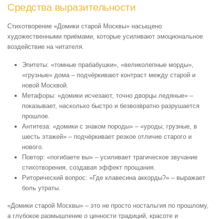
Средства выразительности
Стихотворение «Домики старой Москвы» насыщено
художественными приёмами, которые усиливают эмоциональное
воздействие на читателя.
Эпитеты: «томные прабабушки», «великолепные морды»,
«грузные» дома – подчёркивают контраст между старой и
новой Москвой.
Метафоры: «домики исчезают, точно дворцы ледяные» –
показывает, насколько быстро и безвозвратно разрушается
прошлое.
Антитеза: «домики с знаком породы» – «уроды, грузные, в
шесть этажей» – подчёркивает резкое отличие старого и
нового.
Повтор: «погибаете вы» – усиливает трагическое звучание
стихотворения, создавая эффект прощания.
Риторический вопрос: «Где клавесина аккорды?» – выражает
боль утраты.
«Домики старой Москвы» – это не просто ностальгия по прошлому,
а глубокое размышление о ценности традиций, красоте и