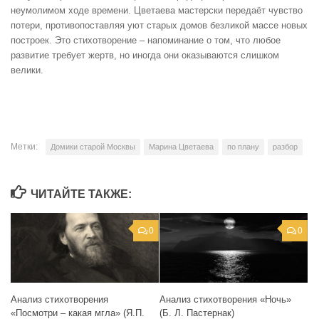
неумолимом ходе времени. Цветаева мастерски передаёт чувство
потери, противопоставляя уют старых домов безликой массе новых
построек. Это стихотворение – напоминание о том, что любое
развитие требует жертв, но иногда они оказываются слишком
велики.
Метки:
Домики старой Москвы
Марина Цветаева
по плану
разбор
ЧИТАЙТЕ ТАКЖЕ:
0
0
Анализ стихотворения
Анализ стихотворения «Ночь»
«Посмотри – какая мгла» (Я.П.
(Б. Л. Пастернак)