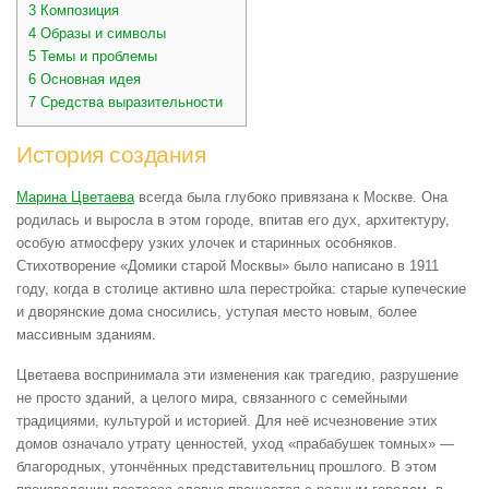
3
Композиция
4
Образы и символы
5
Темы и проблемы
6
Основная идея
7
Средства выразительности
История создания
Марина Цветаева
всегда была глубоко привязана к Москве. Она
родилась и выросла в этом городе, впитав его дух, архитектуру,
особую атмосферу узких улочек и старинных особняков.
Стихотворение «Домики старой Москвы» было написано в 1911
году, когда в столице активно шла перестройка: старые купеческие
и дворянские дома сносились, уступая место новым, более
массивным зданиям.
Цветаева воспринимала эти изменения как трагедию, разрушение
не просто зданий, а целого мира, связанного с семейными
традициями, культурой и историей. Для неё исчезновение этих
домов означало утрату ценностей, уход «прабабушек томных» —
благородных, утончённых представительниц прошлого. В этом