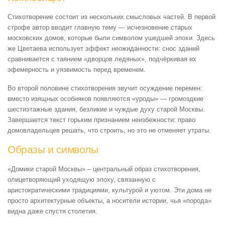
Стихотворение состоит из нескольких смысловых частей. В первой
строфе автор вводит главную тему — исчезновение старых
московских домов, которые были символом ушедшей эпохи. Здесь
же Цветаева использует эффект неожиданности: снос зданий
сравнивается с таянием «дворцов ледяных», подчёркивая их
эфемерность и уязвимость перед временем.
Во второй половине стихотворения звучит осуждение перемен:
вместо изящных особняков появляются «уроды» — громоздкие
шестиэтажные здания, безликие и чуждые духу старой Москвы.
Завершается текст горьким признанием неизбежности: право
домовладельцев решать, что строить, но это не отменяет утраты.
Образы и символы
«Домики старой Москвы» – центральный образ стихотворения,
олицетворяющий уходящую эпоху, связанную с
аристократическими традициями, культурой и уютом. Эти дома не
просто архитектурные объекты, а носители истории, чья «порода»
видна даже спустя столетия.