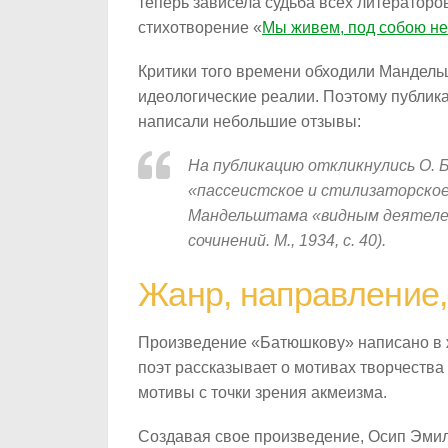
теперь зависела судьба всех литераторо
стихотворение «
Мы живем, под собою не
Критики того времени обходили Мандель
идеологические реалии. Поэтому публик
написали небольшие отзывы:
На публикацию откликнулись О. Б
«пассеистское и стилизаторское» 
Мандельштама «видным деятелем
сочинений. М., 1934, с. 40).
Жанр, направление,
Произведение «Батюшкову» написано в ж
поэт рассказывает о мотивах творчеств
мотивы с точки зрения акмеизма.
Создавая свое произведение, Осип Эмил