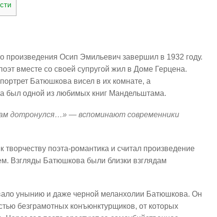
сти
го произведения Осип Эмильевич завершил в 1932 году.
поэт вместе со своей супругой жил в Доме Герцена.
 портрет Батюшкова висел в их комнате, а
а был одной из любимых книг Мандельштама.
сам дотронулся…» — вспоминают современники
к творчеству поэта-романтика и считал произведение
ем. Взгляды Батюшкова были близки взглядам
овало унынию и даже черной меланхолии Батюшкова. Он
астью безграмотных конъюнктурщиков, от которых