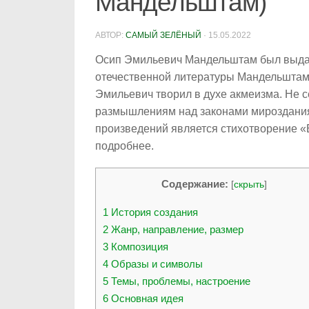
Мандельштам)
АВТОР:
САМЫЙ ЗЕЛЁНЫЙ
·
15.05.2022
Осип Эмильевич Мандельштам был выдаю
отечественной литературы Мандельштам
Эмильевич творил в духе акмеизма. Не с
размышлениям над законами мироздания 
произведений является стихотворение «
подробнее.
Содержание:
[
скрыть
]
1
История создания
2
Жанр, направление, размер
3
Композиция
4
Образы и символы
5
Темы, проблемы, настроение
6
Основная идея