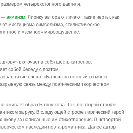
размером четырехстопного дактиля.
а —
акмеизм
. Лирику автора отличают такие черты, как
аз от мистицизма символизма, стилистическое
понятное и «земное» мироощущение.
кову» включает в себя шесть катренов.
ет собой беседу с поэтом.
ьзовал такие слова: «Батюшков нежный со мною
еразрывную связь между поэтическим творчеством
нно оживает образ Батюшкова. Так, во второй строфе
антиком за руку. В следующей строфе лирический герой
шкову за написанные им стихотворения. В четвертой
творческом наследии поэта-романтика. Далее автор