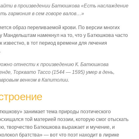
 найти в произведении Батюшкова «Есть наслаждение
есть гармония в сем говоре валов…»
ется образ переливаемой крови. По версии многих
у Мандельштам намекнул на то, что у Батюшкова часто
 известно, в тот период времени для лечения
.
можно отнести к произведению К. Батюшкова
нде, Торквато Tacco (1544 — 1595) умер в день,
авровым венком в Капитолии.
строение
тюшкову» занимает тема природы поэтического
схищался той материей поэзии, которую смог отыскать
ию, творчество Батюшкова выражает и мучение, и
колокол братства» — вот что поэт находит в лирике