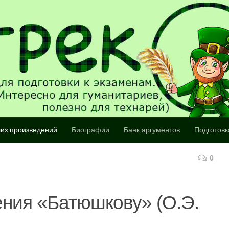
из произведений
Биографии
Банк аргументов
Подготовк
0
ения «Батюшкову» (О.Э.