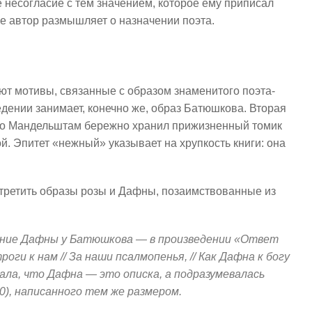
 несогласие с тем значением, которое ему приписал
е автор размышляет о назначении поэта.
т мотивы, связанные с образом знаменитого поэта-
дении занимает, конечно же, образ Батюшкова. Вторая
 что Мандельштам бережно хранил прижизненный томик
ой. Эпитет «нежный» указывает на хрупкость книги: она
стретить образы розы и Дафны, позаимствованные из
ние Дафны у Батюшкова — в произведении «Ответ
оги к нам // За наши псалмопенья, // Как Дафна к богу
ала, что Дафна — это описка, а подразумевалась
0), написанного тем же размером.