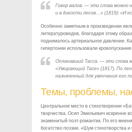
Говор валов. — эти слова можно
и в дикости лесов…» (1819): «И 
Особенно заметным в произведении явля
литературоведов, благодаря этому образ
поднималось артериальное давление. Как
гипертонии использовали кровопускание
Оплакавший Tacca. — эти слова 
«Умирающий Tace» (1817). По леге
назначенный для увенчания его л
Темы, проблемы, на
Центральное место в стихотворении «Ба
творчества. Осип Эмильевич искренне во
знаменитый поэт-романтик. По его мнен
богатство поэзии. «Шум стихотворства и 