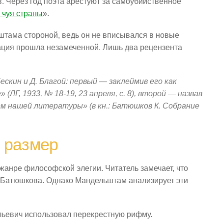
в. Через год поэта арестуют за самоубийственное
 чуя страны
».
штама стороной, ведь он не вписывался в новые
ация прошла незамеченной. Лишь два рецензента
ескин и Д. Благой: первый — заклеймив его как
(ЛГ, 1933, № 18-19, 23 апреля, с. 8), второй — назвав
 нашей литературы» (в кн.: Батюшков К. Собрание
 размер
анре философской элегии. Читатель замечает, что
а Батюшкова. Однако Мандельштам анализирует эти
ьевич использовал перекрестную рифму.