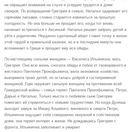
не обращает внимания на слухи и усердно трудится в доме
свекров. По возвращении Григория в семью, Наталья одаривает его
горячими ласками, словно старается извиниться за прошлую
холодность. Но она больше не прощает его, когда тот вновь
начинает встречаться с Аксиньей. Наталья решает забрать детей и
уйти к родителям. Неудачно сделанный аборт ставит точку в жизни
этой гордой и правильной казачки, но и в последние минуты она
вспоминает о Грише и прощает ему все обиды.
По-настоящему сильная женщина — Василиса Ильинична, мать
Григория. Она всю жизнь сносила обиды и побои от своенравного и
жестокого Пантелея Прокофьевича, вела экономное хозяйство,
выкормила троих детей, но осталась доброй и гостеприимной
женщиной. Горе окружает сильную женщину на протяжении всей
Гражданской войны – семья теряет Пантелея Прокофьевича, Петро,
Дарью и Наталью. Только мысли о любимом сыне Григории
помогают ей справляться с новыми трудностями. Но когда Дуняша
выходит замуж за Мишку Кошевого, виновного в смерти Петро,
Ильинична ощущает себя совершенно ненужной в собственном
доме, она теряет интерес к жизни. Не дождавшись Григория с
фронта, Ильинична заболевает и умирает.