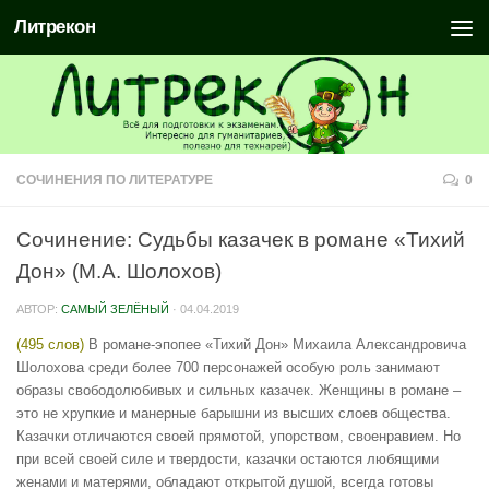
Литрекон
СОЧИНЕНИЯ ПО ЛИТЕРАТУРЕ
0
Сочинение: Судьбы казачек в романе «Тихий
Дон» (М.А. Шолохов)
АВТОР:
САМЫЙ ЗЕЛЁНЫЙ
·
04.04.2019
(495 слов)
В романе-эпопее «Тихий Дон» Михаила Александровича
Шолохова среди более 700 персонажей особую роль занимают
образы свободолюбивых и сильных казачек. Женщины в романе –
это не хрупкие и манерные барышни из высших слоев общества.
Казачки отличаются своей прямотой, упорством, своенравием. Но
при всей своей силе и твердости, казачки остаются любящими
женами и матерями, обладают открытой душой, всегда готовы