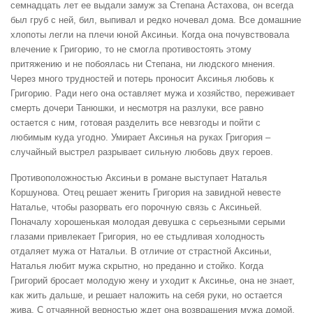
семнадцать лет ее выдали замуж за Степана Астахова, он всегда
был груб с ней, бил, выпивал и редко ночевал дома. Все домашние
хлопоты легли на плечи юной Аксиньи. Когда она почувствовала
влечение к Григорию, то не смогла противостоять этому
притяжению и не побоялась ни Степана, ни людского мнения.
Через много трудностей и потерь проносит Аксинья любовь к
Григорию. Ради него она оставляет мужа и хозяйство, переживает
смерть дочери Танюшки, и несмотря на разлуки, все равно
остается с ним, готовая разделить все невзгоды и пойти с
любимым куда угодно. Умирает Аксинья на руках Григория –
случайный выстрел разрывает сильную любовь двух героев.
Противоположностью Аксиньи в романе выступает Наталья
Коршунова. Отец решает женить Григория на завидной невесте
Наталье, чтобы разорвать его порочную связь с Аксиньей.
Поначалу хорошенькая молодая девушка с серьезными серыми
глазами привлекает Григория, но ее стыдливая холодность
отдаляет мужа от Натальи. В отличие от страстной Аксиньи,
Наталья любит мужа скрытно, но преданно и стойко. Когда
Григорий бросает молодую жену и уходит к Аксинье, она не знает,
как жить дальше, и решает наложить на себя руки, но остается
жива. С отчаянной верностью ждет она возвращения мужа домой,