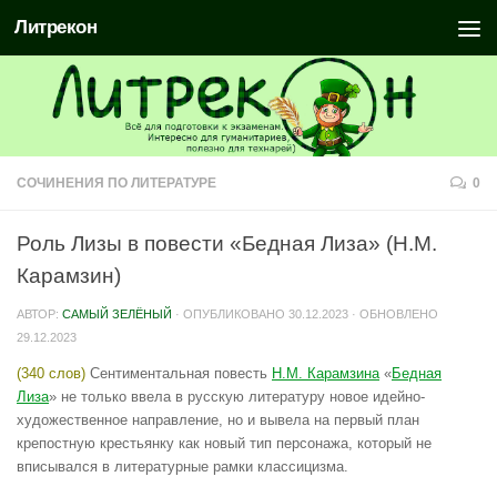
Литрекон
СОЧИНЕНИЯ ПО ЛИТЕРАТУРЕ
0
Роль Лизы в повести «Бедная Лиза» (Н.М.
Карамзин)
АВТОР:
САМЫЙ ЗЕЛЁНЫЙ
· ОПУБЛИКОВАНО
30.12.2023
· ОБНОВЛЕНО
29.12.2023
(340 слов)
Сентиментальная повесть
Н.М. Карамзина
«
Бедная
Лиза
» не только ввела в русскую литературу новое идейно-
художественное направление, но и вывела на первый план
крепостную крестьянку как новый тип персонажа, который не
вписывался в литературные рамки классицизма.