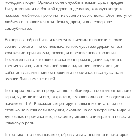
молодых людей. Однако после службы в армии Эраст предаёт
Лизу и женится на богатой вдове, а девушку, которую когда-то
называл любимой, прогоняет из своего нового дома. Этот поступок
любимого становится для Лизы ударом, и она совершает
самоубийство.
Во-первых, образ Лизы является ключевым в повести с точки
зрения сюжета – на её нежных, тонких чувствах держится вся
хрупкая история любви, лежащая в основе повествования.
Несмотря на то, что повествование в произведении ведётся от
третьего лица, читатель всё равно видит все происходящие
события глазами главной героини и переживает все чувства и
эмоции Лизы вместе с ней.
Во-вторых, девушка представляет собой идеал сентиментального
героя, чувствительного, открытого, эмоционального, с подвижной
психикой. Н.М. Карамзин акцентирует внимание читателей не
столько на внешности девушки, сколько на её внутреннем мире и
душевных переживаниях, поскольку именно они играют в повести
ключевую роль.
В-третьих, что немаловажно, образ Лизы становится в некоторой