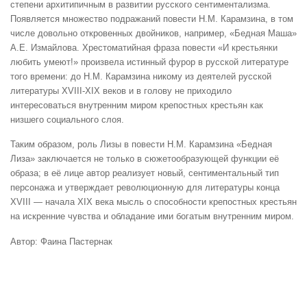
степени архитипичным в развитии русского сентиментализма.
Появляется множество подражаний повести Н.М. Карамзина, в том
числе довольно откровенных двойников, например, «Бедная Маша»
А.Е. Измайлова. Хрестоматийная фраза повести «И крестьянки
любить умеют!» произвела истинный фурор в русской литературе
того времени: до Н.М. Карамзина никому из деятелей русской
литературы XVIII-XIX веков и в голову не приходило
интересоваться внутренним миром крепостных крестьян как
низшего социального слоя.
Таким образом, роль Лизы в повести Н.М. Карамзина «Бедная
Лиза» заключается не только в сюжетообразующей функции её
образа; в её лице автор реализует новый, сентиментальный тип
персонажа и утверждает революционную для литературы конца
XVIII — начала XIX века мысль о способности крепостных крестьян
на искренние чувства и обладание ими богатым внутренним миром.
Автор: Фаина Пастернак