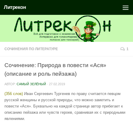
Литрекон
СОЧИНЕНИЯ ПО ЛИТЕРАТУРЕ
1
Сочинение: Природа в повести «Ася»
(описание и роль пейзажа)
АВТОР:
САМЫЙ ЗЕЛЁНЫЙ
·
27.02.2019
(356 слов)
Иван Сергеевич Тургенев по праву считается певцом
русской женщины и русской природы, что можно заметить и
повести «Ася». Буквально на каждой странице автор прибегает к
описанию пейзажа или чувств героев, сравнивая их с природными
явлениями.