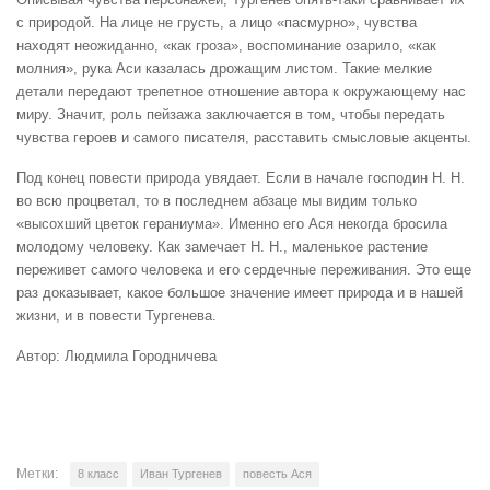
с природой. На лице не грусть, а лицо «пасмурно», чувства
находят неожиданно, «как гроза», воспоминание озарило, «как
молния», рука Аси казалась дрожащим листом. Такие мелкие
детали передают трепетное отношение автора к окружающему нас
миру. Значит, роль пейзажа заключается в том, чтобы передать
чувства героев и самого писателя, расставить смысловые акценты.
Под конец повести природа увядает. Если в начале господин Н. Н.
во всю процветал, то в последнем абзаце мы видим только
«высохший цветок гераниума». Именно его Ася некогда бросила
молодому человеку. Как замечает Н. Н., маленькое растение
переживет самого человека и его сердечные переживания. Это еще
раз доказывает, какое большое значение имеет природа и в нашей
жизни, и в повести Тургенева.
Автор: Людмила Городничева
Метки:
8 класс
Иван Тургенев
повесть Ася