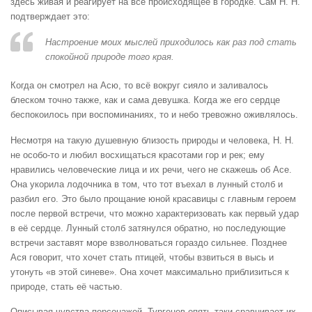
здесь живая и реагирует на всё происходящее в городке. Сам Н. Н.
подтверждает это:
Настроение моих мыслей приходилось как раз под стать
спокойной природе того края.
Когда он смотрел на Асю, то всё вокруг сияло и заливалось
блеском точно также, как и сама девушка. Когда же его сердце
беспокоилось при воспоминаниях, то и небо тревожно оживлялось.
Несмотря на такую душевную близость природы и человека, Н. Н.
не особо-то и любил восхищаться красотами гор и рек; ему
нравились человеческие лица и их речи, чего не скажешь об Асе.
Она укорила лодочника в том, что тот въехал в лунный столб и
разбил его. Это было прощание юной красавицы с главным героем
после первой встречи, что можно характеризовать как первый удар
в её сердце. Лунный столб затянулся обратно, но последующие
встречи заставят море взволноваться гораздо сильнее. Позднее
Ася говорит, что хочет стать птицей, чтобы взвиться в высь и
утонуть «в этой синеве». Она хочет максимально приблизиться к
природе, стать её частью.
Описывая чувства персонажей, Тургенев опять-таки сравнивает их