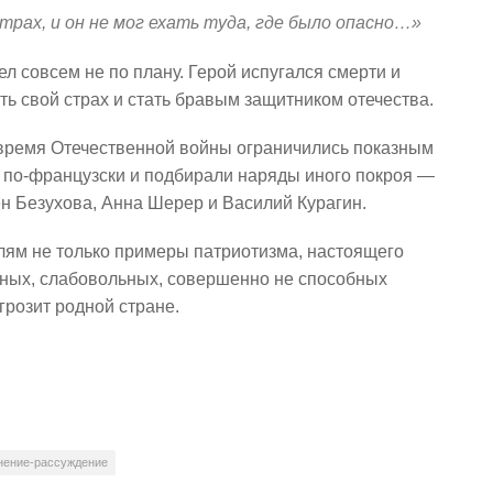
рах, и он не мог ехать туда, где было опасно…»
 совсем не по плану. Герой испугался смерти и
ть свой страх и стать бравым защитником отечества.
 время Отечественной войны ограничились показным
е по-французски и подбирали наряды иного покроя —
ен Безухова, Анна Шерер и Василий Курагин.
лям не только примеры патриотизма, настоящего
шных, слабовольных, совершенно не способных
 грозит родной стране.
нение-рассуждение