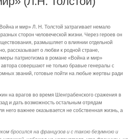
ир» (Л.Н. Толстой)
ойна и мир» Л. Н. Толстой затрагивает немало
разных сторон человеческой жизни. Через героев он
существования, размышляет о влиянии отдельной
но, рассказывает о любви к родной стране,
римеры патриотизма в романе «Война и мир»
у автора совершают не только бравые генералы с
ромных званий, готовые пойти на любые жертвы ради
охин на врагов во время Шенграбенского сражения в
азад и дать возможность остальным отрядам
ля него важнее оказывается не собственная жизнь, а
ком бросился на французов и с такою безумною и