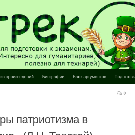
из произведений
Биографии
Банк аргументов
Подготовк
0
ры патриотизма в