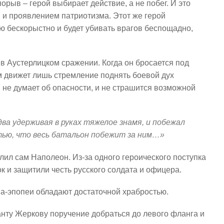
рыв – герой выбирает действие, а не побег. И это
 и проявлением патриотизма. Этот же герой
ю бескорыстно и будет убивать врагов беспощадно,
в Аустерлицком сражении. Когда он бросается под
им движет лишь стремление поднять боевой дух
н не думает об опасности, и не страшится возможной
два удерживая в руках тяжелое знамя, и побежал
тью, что весь батальон побежит за ним…»
лил сам Наполеон. Из-за одного героического поступка
 и защитили честь русского солдата и офицера.
на-эпопеи обладают достаточной храбростью.
анту Жеркову поручение добраться до левого фланга и