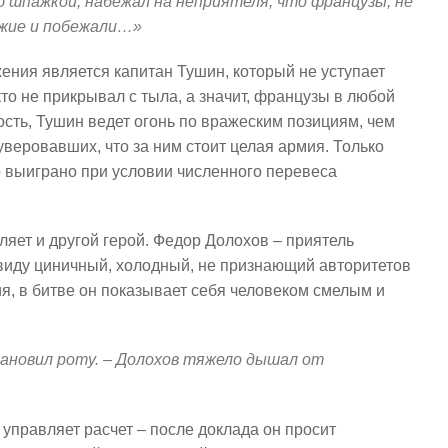
 шпажкой, набежал на неприятеля, что французы, не
ужие и побежали…»
ния является капитан Тушин, который не уступает
кто не прикрывал с тыла, а значит, французы в любой
ость, Тушин ведет огонь по вражеским позициям, чем
уверовавших, что за ним стоит целая армия. Только
 выиграно при условии численного перевеса
яет и другой герой. Федор Долохов – приятель
 виду циничный, холодный, не признающий авторитетов
, в битве он показывает себя человеком смелым и
тановил роту. – Долохов тяжело дышал от
 управляет расчет – после доклада он просит