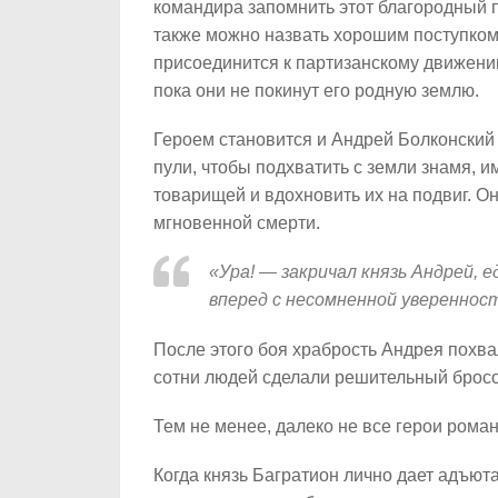
командира запомнить этот благородный по
также можно назвать хорошим поступком
присоединится к партизанскому движени
пока они не покинут его родную землю.
Героем становится и Андрей Болконский 
пули, чтобы подхватить с земли знамя, 
товарищей и вдохновить их на подвиг. О
мгновенной смерти.
«Ура! — закричал князь Андрей, е
вперед с несомненной увереннос
После этого боя храбрость Андрея похва
сотни людей сделали решительный бросок
Тем не менее, далеко не все герои рома
Когда князь Багратион лично дает адъют