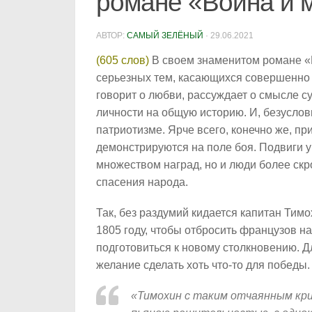
романе «Война и м
АВТОР:
САМЫЙ ЗЕЛЁНЫЙ
·
29.06.2021
(605 слов)
В своем знаменитом романе «В
серьезных тем, касающихся совершенно 
говорит о любви, рассуждает о смысле 
личности на общую историю. И, безуслов
патриотизме. Ярче всего, конечно же, п
демонстрируются на поле боя. Подвиги 
множеством наград, но и люди более ск
спасения народа.
Так, без раздумий кидается капитан Тим
1805 году, чтобы отбросить французов н
подготовиться к новому столкновению. Д
желание сделать хоть что-то для победы.
«Тимохин с таким отчаянным кри