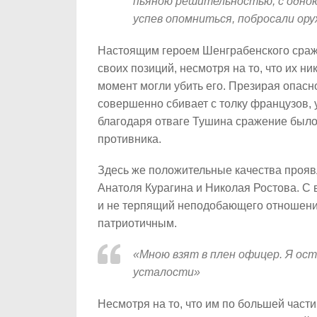
пьяною решительностью, с одною
успев опомниться, побросали ор
Настоящим героем Шенграбенского сраже
своих позиций, несмотря на то, что их ни
момент могли убить его. Презирая опасн
совершенно сбивает с толку французов, 
благодаря отваге Тушина сражение было
противника.
Здесь же положительные качества проявл
Анатоля Курагина и Николая Ростова. С
и не терпящий неподобающего отношения
патриотичным.
«Мною взят в плен офицер. Я ос
усталости»
Несмотря на то, что им по большей части