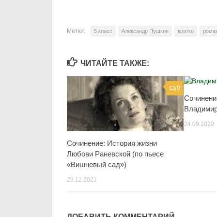
Метки:
5 класс
Александр Пушкин
кратко
рома
ЧИТАЙТЕ ТАКЖЕ:
0
Сочинени
Владимир
24.09.2020
Сочинение: История жизни
Любови Раневской (по пьесе
«Вишневый сад»)
29.12.2021
ДОБАВИТЬ КОММЕНТАРИЙ