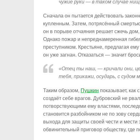
чужие руки — в таком случае нищ
Сначала он пытается действовать законн
купленным. Затем, потрясённый смертью
он в порыве отчаяния решает сжечь дом,
Однако пожар и непреднамеренная гибель
преступником. Крестьяне, предлагая ему 
он уже загнан. Отказаться — значит бро
«Отец ты наш, — кричали они, це
тебя, прикажи, осударь, с судом 
Таким образом,
Пушкин
показывает, как 
создаёт себе врагов. Дубровский не рва
потворствующими ему властями, последо
становится разбойником не по зову сердц
выхода для защиты своей чести и мести з
обвинительный приговор обществу, где п