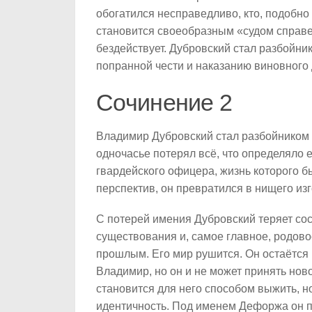
обогатился несправедливо, кто, подобно 
становится своеобразным «судом справе
бездействует. Дубровский стал разбойни
попранной чести и наказанию виновного 
Сочинение 2
Владимир Дубровский стал разбойником не
одночасье потерял всё, что определяло е
гвардейского офицера, жизнь которого б
перспектив, он превратился в нищего из
С потерей имения Дубровский теряет со
существования и, самое главное, родово
прошлым. Его мир рушится. Он остаётся
Владимир, но он и не может принять нов
становится для него способом выжить, н
идентичность. Под именем Дефоржа он пр