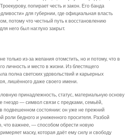
Троекурову, попирает честь и закон. Его банда
дливости» для губернии, где официальная власть
ком, потому что честный путь к восстановлению
для него был наглухо закрыт.
 только из-за желания отомстить, но и потому, что в
го личность и место в жизни. Из блестящего
ыла полна светских удовольствий и карьерных
гоя, лишённого даже своего имени.
словную принадлежность, статус, материальную основу
е гнездо — символ связи с предками, семьёй,
 в подвешенном состоянии: он уже не прежний
ой роли бедного и униженного просителя. Разбой
о, что важнее, — способом обрести новую
имеряет маску, которая даёт ему силу и свободу