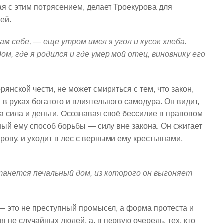
я с этим потрясением, делает Троекурова для
ей.
сам себе, — еще утром имел я угол и кусок хлеба.
м, где я родился и где умер мой отец, виновнику его
янской чести, не может смириться с тем, что закон,
в руках богатого и влиятельного самодура. Он видит,
 а сила и деньги. Осознавая своё бессилие в правовом
ый ему способ борьбы — силу вне закона. Он сжигает
рову, и уходит в лес с верными ему крестьянами,
станется печальный дом, из которого он выгоняет
— это не преступный промысел, а форма протеста и
я не случайных людей, а, в первую очередь, тех, кто