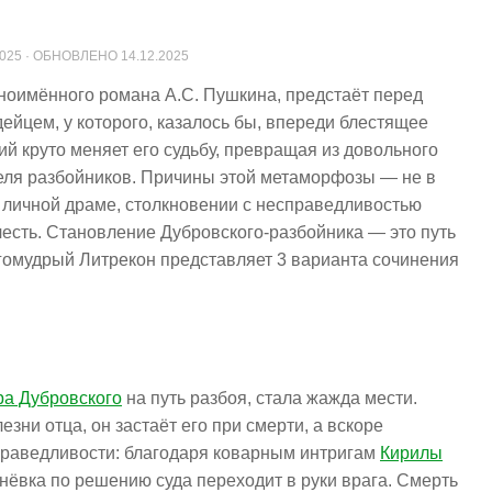
2025
· ОБНОВЛЕНО
14.12.2025
ноимённого романа А.С. Пушкина, предстаёт перед
йцем, у которого, казалось бы, впереди блестящее
ий круто меняет его судьбу, превращая из довольного
еля разбойников. Причины этой метаморфозы — не в
й личной драме, столкновении с несправедливостью
есть. Становление Дубровского-разбойника — это путь
огомудрый Литрекон представляет 3 варианта сочинения
а Дубровского
на путь разбоя, стала жажда мести.
езни отца, он застаёт его при смерти, а вскоре
праведливости: благодаря коварным интригам
Кирилы
енёвка по решению суда переходит в руки врага. Смерть