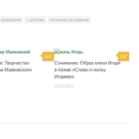
н Дубровский
с цитатами
сочинение-рассуждение
0
0
е: Творчество
Сочинение: Образ князя Игоря
а Маяковского
в поэме «Слово о полку
Игореве»
25.11.2021