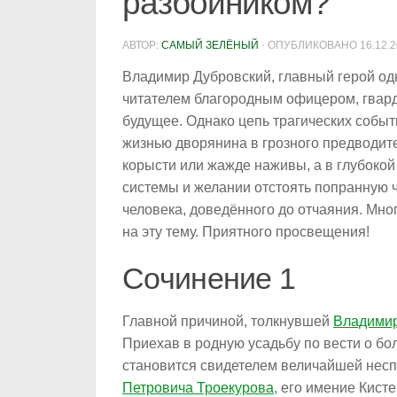
разбойником?
АВТОР:
САМЫЙ ЗЕЛЁНЫЙ
· ОПУБЛИКОВАНО
16.12.
Владимир Дубровский, главный герой од
читателем благородным офицером, гварде
будущее. Однако цепь трагических событ
жизнью дворянина в грозного предводит
корысти или жажде наживы, а в глубоко
системы и желании отстоять попранную ч
человека, доведённого до отчаяния. Мн
на эту тему. Приятного просвещения!
Сочинение 1
Главной причиной, толкнувшей
Владимир
Приехав в родную усадьбу по вести о бол
становится свидетелем величайшей нес
Петровича Троекурова
, его имение Кист