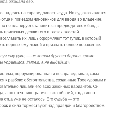
ета ожидала его.
о, надеясь на справедливость суда. Но суд оказывается
 отца и приездом чиновников для ввода во владение,
 но не планирует становиться предводителем банды.
 приказных делают его в глазах властей
возглавить их, лишь оформляют тот тупик, в который
сить верных ему людей и признать полное поражение.
луя ему руки, — не хотим другого барина, кроме
мы управимся. Умрем, а не выдадим».
система, коррумпированная и несправедливая, сама
лся к разбою; обстоятельства, созданные Троекуровым и
вательно лишали его всех законных вариантов. Он
а, а по стечению трагических событий, когда иного
а отца уже не осталось. Его судьба — это
орок и сила торжествуют над правдой и благородством.