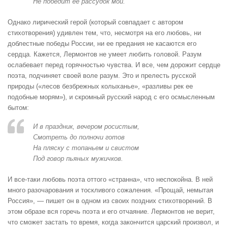
Не победит ее рассудок мой.
Однако лирический герой (который совпадает с автором
стихотворения) удивлен тем, что, несмотря на его любовь, ни
доблестные победы России, ни ее предания не касаются его
сердца. Кажется, Лермонтов не умеет любить головой. Разум
ослабевает перед горячностью чувства. И все, чем дорожит сердце
поэта, подчиняет своей воле разум. Это и прелесть русской
природы («лесов безбрежных колыханье», «разливы рек ее
подобные морям»), и скромный русский народ с его осмысленным
бытом:
И в праздник, вечером росистым,
Смотреть до полночи готов
На пляску с топаньем и свистом
Под говор пьяных мужичков.
И все-таки любовь поэта оттого «странна», что неспокойна. В ней
много разочарования и тоскливого сожаления. «Прощай, немытая
Россия», — пишет он в одном из своих поздних стихотворений. В
этом образе вся горечь поэта и его отчаяние. Лермонтов не верит,
что сможет застать то время, когда закончится царский произвол, и