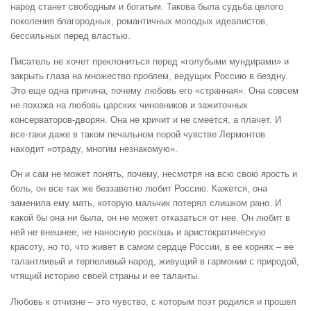
народ станет свободным и богатым. Такова была судьба целого
поколения благородных, романтичных молодых идеалистов,
бессильных перед властью.
Писатель не хочет преклониться перед «голубыми мундирами» и
закрыть глаза на множество проблем, ведущих Россию в бездну.
Это еще одна причина, почему любовь его «странная». Она совсем
не похожа на любовь царских чиновников и зажиточных
консерваторов-дворян. Она не кричит и не смеется, а плачет. И
все-таки даже в таком печальном порой чувстве Лермонтов
находит «отраду, многим незнакомую».
Он и сам не может понять, почему, несмотря на всю свою ярость и
боль, он все так же беззаветно любит Россию. Кажется, она
заменила ему мать, которую мальчик потерял слишком рано. И
какой бы она ни была, он не может отказаться от нее. Он любит в
ней не внешнее, не наносную роскошь и аристократическую
красоту, но то, что живет в самом сердце России, в ее корнях – ее
талантливый и терпеливый народ, живущий в гармонии с природой,
чтящий историю своей страны и ее таланты.
Любовь к отчизне – это чувство, с которым поэт родился и прошел