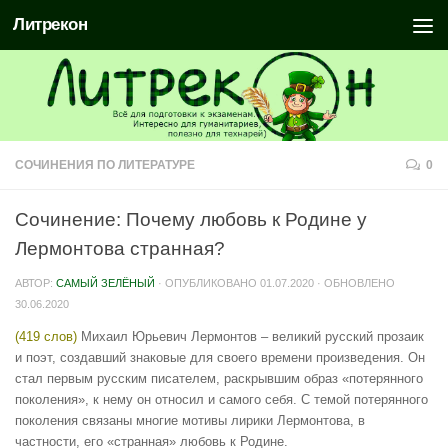
Литрекон
СОЧИНЕНИЯ ПО ЛИТЕРАТУРЕ
0
Сочинение: Почему любовь к Родине у
Лермонтова странная?
АВТОР:
САМЫЙ ЗЕЛЁНЫЙ
· ОПУБЛИКОВАНО
01.07.2020
· ОБНОВЛЕНО
30.06.2020
(419 слов)
Михаил Юрьевич Лермонтов – великий русский прозаик
и поэт, создавший знаковые для своего времени произведения. Он
стал первым русским писателем, раскрывшим образ «потерянного
поколения», к нему он относил и самого себя. С темой потерянного
поколения связаны многие мотивы лирики Лермонтова, в
частности, его «странная» любовь к Родине.