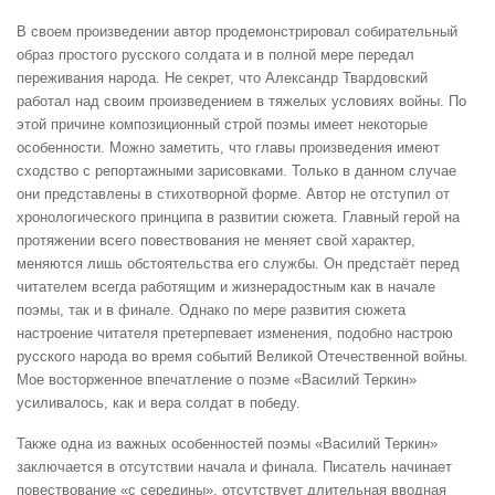
В своем произведении автор продемонстрировал собирательный
образ простого русского солдата и в полной мере передал
переживания народа. Не секрет, что Александр Твардовский
работал над своим произведением в тяжелых условиях войны. По
этой причине композиционный строй поэмы имеет некоторые
особенности. Можно заметить, что главы произведения имеют
сходство с репортажными зарисовками. Только в данном случае
они представлены в стихотворной форме. Автор не отступил от
хронологического принципа в развитии сюжета. Главный герой на
протяжении всего повествования не меняет свой характер,
меняются лишь обстоятельства его службы. Он предстаёт перед
читателем всегда работящим и жизнерадостным как в начале
поэмы, так и в финале. Однако по мере развития сюжета
настроение читателя претерпевает изменения, подобно настрою
русского народа во время событий Великой Отечественной войны.
Мое восторженное впечатление о поэме «Василий Теркин»
усиливалось, как и вера солдат в победу.
Также одна из важных особенностей поэмы «Василий Теркин»
заключается в отсутствии начала и финала. Писатель начинает
повествование «с середины», отсутствует длительная вводная