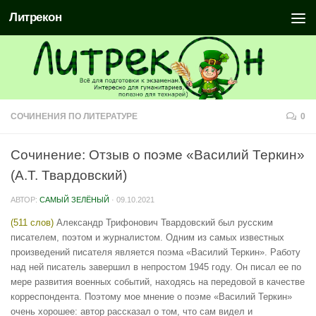
Литрекон
СОЧИНЕНИЯ ПО ЛИТЕРАТУРЕ
0
Сочинение: Отзыв о поэме «Василий Теркин»
(А.Т. Твардовский)
АВТОР:
САМЫЙ ЗЕЛЁНЫЙ
·
09.10.2021
(511 слов)
Александр Трифонович Твардовский был русским
писателем, поэтом и журналистом. Одним из самых известных
произведений писателя является поэма «Василий Теркин». Работу
над ней писатель завершил в непростом 1945 году. Он писал ее по
мере развития военных событий, находясь на передовой в качестве
корреспондента. Поэтому мое мнение о поэме «Василий Теркин»
очень хорошее: автор рассказал о том, что сам видел и