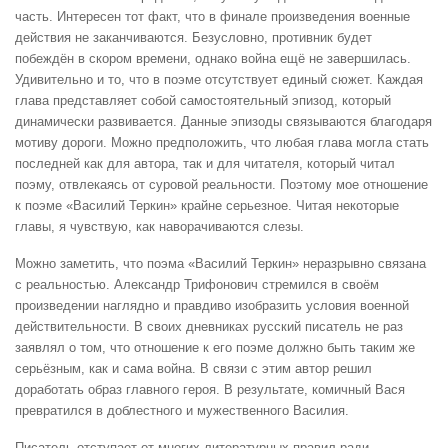
часть. Интересен тот факт, что в финале произведения военные
действия не заканчиваются. Безусловно, противник будет
побеждён в скором времени, однако война ещё не завершилась.
Удивительно и то, что в поэме отсутствует единый сюжет. Каждая
глава представляет собой самостоятельный эпизод, который
динамически развивается. Данные эпизоды связываются благодаря
мотиву дороги. Можно предположить, что любая глава могла стать
последней как для автора, так и для читателя, который читал
поэму, отвлекаясь от суровой реальности. Поэтому мое отношение
к поэме «Василий Теркин» крайне серьезное. Читая некоторые
главы, я чувствую, как наворачиваются слезы.
Можно заметить, что поэма «Василий Теркин» неразрывно связана
с реальностью. Александр Трифонович стремился в своём
произведении наглядно и правдиво изобразить условия военной
действительности. В своих дневниках русский писатель не раз
заявлял о том, что отношение к его поэме должно быть таким же
серьёзным, как и сама война. В связи с этим автор решил
доработать образ главного героя. В результате, комичный Вася
превратился в доблестного и мужественного Василия.
Писатель отступает от многих литературных правил ради