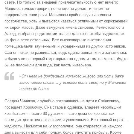
свете. Но только за внешней привлекательностью нет ничего:
Манилов только говорит, но ничего не делает и ничем не
подкрепляет свои речи. Маниловы крайне скучны в своем
постоянстве, хоть и пытаются казаться отличными от окружающей
их серой массы. Даже вычурные имена сыновей, Фемистоклюс и
Алкид, выбраны родителями только для того, чтобы выделить их
на фоне всех остальных. Все высокопарные выступления
помещика были заученными и украденными из других источников.
Сам он никак не развивался, ведь единственная книга запылилась
и была уже не первый год открыта на одном и том же месте, будто
бы ее положили для вида, как часть интерьера.
«От него не дождешься никакого живого или хоть даже
заносчивого слова. .. у всякого есть свое, но у Манилова
ничего не было».
Следом Чичиков, случайно потерявшись на пути к Собакевичу,
посещает Коробочку. Она стара и одинока, владеет небольшим
хозяйством — всего 80 душами — зато дома ее крепостных
выглядят достаточно крепкими и ухоженными. Ее главный порок —
жадность. Несмотря на благополучие, она старается из каждого
дела вынести для себя пользу, боясь упустить прибыль. Кроме