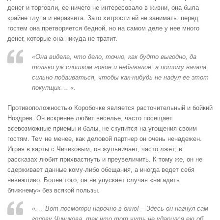
денег и торговли, ее ничего не интересовало в жизни, она была
крайне глупа и неразвита. Зато хитрости ей не занимать: перед
гостем она претворяется бедной, но на самом деле у нее много
денег, которые она никуда не тратит.
«Она видела, что дело, точно, как будто выгодно, да
только уж слишком новое и небывалое; а потому начала
сильно побаиваться, чтобы как-нибудь не надул ее этот
покупщик. .. «.
Противоположностью Коробочке является расточительный и бойкий
Ноздрев. Он искренне любит веселье, часто посещает
всевозможные приемы и балы, не скупится на угощения своим
гостям. Тем не менее, как деловой партнер он очень ненадежен.
Играя в карты с Чичиковым, он жульничает, часто лжет; в
рассказах любит прихвастнуть и преувеличить. К тому же, он не
сдерживает данные кому-либо обещания, а иногда ведет себя
невежливо. Более того, он не упускает случая «нагадить
ближнему» без всякой пользы.
«. .. Вот посмотри нарочно в окно! – Здесь он нагнул сам
голову Чичикова, так что тот чуть не ударился ею об