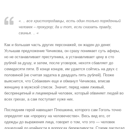
«. .. все христопродавцы, есть один только порядочный
человек – прокурор; да и тот, если сказать правду,
свинья. .. «
Как и большая часть других персонажей, он жаден до денег.
Услышав предложение Чичикова, он сразу понимает суть аферы,
но не останавливает преступника, а устанавливает цену в сто
рублей за душу, и затем, после уговоров, нехотя сбавляет до
семидесяти пяти. В конце концов, им удается сойтись на двух с
половиной (не считая задатка в двадцать пять рублей). Позже
выяснится, что Собакевич еще и обманул Чичикова, вписав
женщину в мужской список. Значит, перед нами лживый,
беспринципный и лицемерный человек, который обвиняет людей во
всех грехах, а сам поступает хуже них.
Последним герой навещает Плюшкина, которого сам Гоголь точно
определят как «прореху на человечестве». Весь вид его, от
одежды до выражения лица, говорит о том, что это — человек
дошедший до крайности в вопросах бережливости. Старик распугал