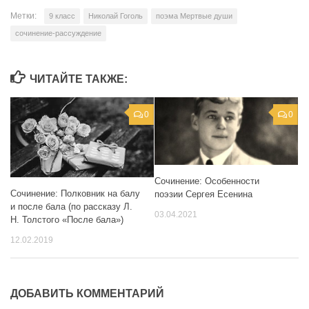
Метки:
9 класс
Николай Гоголь
поэма Мертвые души
сочинение-рассуждение
ЧИТАЙТЕ ТАКЖЕ:
0
0
Сочинение: Особенности
Сочинение: Полковник на балу
поэзии Сергея Есенина
и после бала (по рассказу Л.
03.04.2021
Н. Толстого «После бала»)
12.02.2019
ДОБАВИТЬ КОММЕНТАРИЙ