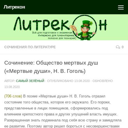
Литрекон
СОЧИНЕНИЯ ПО ЛИТЕРАТУРЕ
0
Сочинение: Общество мертвых душ
(«Мертвые души», Н. В. Гоголь)
АВТОР:
САМЫЙ ЗЕЛЁНЫЙ
· ОПУБЛИКОВАНО
13.08.2020
· ОБНОВЛЕНО
13.08.2020
(706 слов)
В поэме «Мертвые души» Н. В. Гоголь отразил
состояние того общества, которое его окружало. Его пороки,
представленные в лицах помещиков, сформировались под
влиянием крепостного права и других упущений власть имущих.
Развращенная знать подминала под себя всю страну и замедляла
ее развитие. Поэтому автор решил бороться с несовершенствами