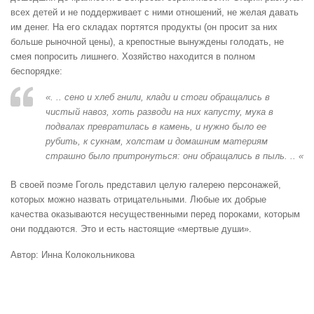
всех детей и не поддерживает с ними отношений, не желая давать
им денег. На его складах портятся продукты (он просит за них
больше рыночной цены), а крепостные вынуждены голодать, не
смея попросить лишнего. Хозяйство находится в полном
беспорядке:
«. .. сено и хлеб гнили, клади и стоги обращались в
чистый навоз, хоть разводи на них капусту, мука в
подвалах превратилась в камень, и нужно было ее
рубить, к сукнам, холстам и домашним материям
страшно было притронуться: они обращались в пыль. .. «
В своей поэме Гоголь представил целую галерею персонажей,
которых можно назвать отрицательными. Любые их добрые
качества оказываются несущественными перед пороками, которым
они поддаются. Это и есть настоящие «мертвые души».
Автор: Инна Колокольникова