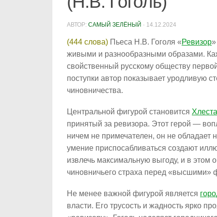
(Н.В. Гоголь)
АВТОР:
САМЫЙ ЗЕЛЁНЫЙ
·
14.12.2024
(444 слова)
Пьеса Н.В. Гоголя «
Ревизор
»
живыми и разнообразными образами. Ка
свойственный русскому обществу первой
поступки автор показывает уродливую с
чиновничества.
Центральной фигурой становится
Хлеста
принятый за ревизора. Этот герой — во
ничем не примечателен, он не обладает н
умение приспосабливаться создают иллю
извлечь максимальную выгоду, и в этом 
чиновничьего страха перед «высшими»
Не менее важной фигурой является
горо
власти. Его трусость и жадность ярко п