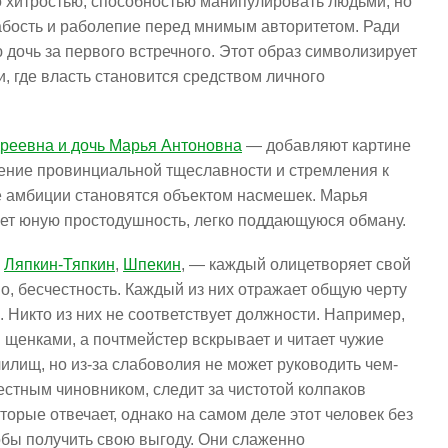
о хитростью, способностью манипулировать людьми, но
абость и раболепие перед мнимым авторитетом. Ради
дочь за первого встречного. Этот образ символизирует
 где власть становится средством личного
дреевна и дочь Марья Антоновна
— добавляют картине
ение провинциальной тщеславности и стремления к
ые амбиции становятся объектом насмешек. Марья
ует юную простодушность, легко поддающуюся обману.
,
Ляпкин-Тяпкин
,
Шпекин
, — каждый олицетворяет свой
о, бесчестность. Каждый из них отражает общую черту
 Никто из них не соответствует должности. Например,
и щенками, а почтмейстер вскрывает и читает чужие
илищ, но из-за слабоволия не может руководить чем-
стным чиновником, следит за чистотой колпаков
торые отвечает, однако на самом деле этот человек без
тобы получить свою выгоду. Они слаженно