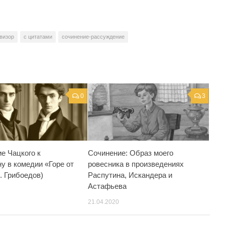
визор
с цитатами
сочинение-рассуждение
0
3
е Чацкого к
Сочинение: Образ моего
у в комедии «Горе от
ровесника в произведениях
. Грибоедов)
Распутина, Искандера и
Астафьева
21.04.2020