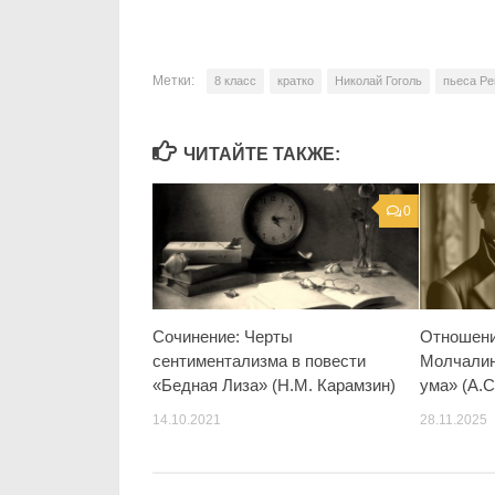
Метки:
8 класс
кратко
Николай Гоголь
пьеса Ре
ЧИТАЙТЕ ТАКЖЕ:
0
Сочинение: Черты
Отношени
сентиментализма в повести
Молчалин
«Бедная Лиза» (Н.М. Карамзин)
ума» (А.С
14.10.2021
28.11.2025