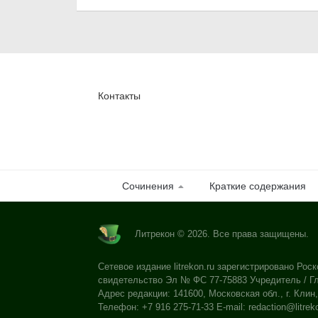
Контакты
Сочинения
Краткие содержания
Литрекон © 2026. Все права защищены.
Сетевое издание litrekon.ru зарегистрировано Роск
свидетельство Эл № ФС 77-75883 Учредитель / Гл
Адрес редакции: 141600, Московская обл., г. Клин,
Телефон: +7 916 275-71-33 E-mail:
redaction@litrek