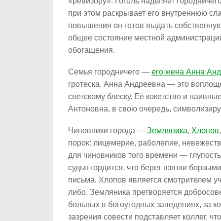
«ревизору». Гоголь наделяет городничег
при этом раскрывает его внутреннюю сл
повышения он готов выдать собственную 
общее состояние местной администрации,
обогащения.
Семья городничего —
его жена Анна Ан
гротеска. Анна Андреевна — это воплощ
светскому блеску. Её кокетство и наивн
Антоновна, в свою очередь, символизир
Чиновники города —
Земляника
,
Хлопов
порок: лицемерие, раболепие, невежеств
для чиновников того времени — глупость.
судья гордится, что берет взятки борзым
письма. Хлопов является смотрителем уч
либо. Земляника претворяется добросове
больных в богоугодных заведениях, за ко
зазрения совести подставляет коллег, ч