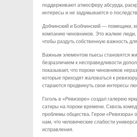
поддерживают атмосферу абсурда, раскр
интересы и не задумывается о последст
Добчинский и Бобчинский — помещики, ко
компанию чиновников. Это жалкие люди, 
чтобы раздуть собственную важность для
Важным элементом пьесы становятся жите
безразличием к несправедливости допол
показывает, что пороки чиновников нера
которые приходят жаловаться к ревизору,
стараются продвинуть свои интересы л
Гоголь в «Ревизоре» создал галерею ярк
сатиры на пороки времени. Сквозь коме
проблемы общества. Герои «Ревизора» о
нам, что человеческие слабости универ
исправления.