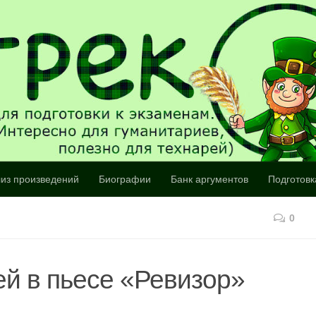
из произведений
Биографии
Банк аргументов
Подготовк
0
й в пьесе «Ревизор»