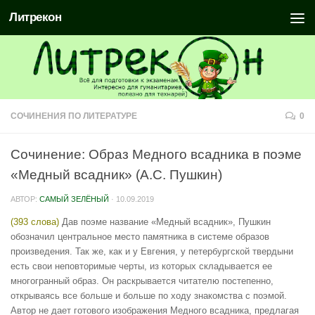
Литрекон
СОЧИНЕНИЯ ПО ЛИТЕРАТУРЕ
0
Сочинение: Образ Медного всадника в поэме
«Медный всадник» (А.С. Пушкин)
АВТОР:
САМЫЙ ЗЕЛЁНЫЙ
·
10.09.2019
(393 слова)
Дав поэме название «Медный всадник», Пушкин
обозначил центральное место памятника в системе образов
произведения. Так же, как и у Евгения, у петербургской твердыни
есть свои неповторимые черты, из которых складывается ее
многогранный образ. Он раскрывается читателю постепенно,
открываясь все больше и больше по ходу знакомства с поэмой.
Автор не дает готового изображения Медного всадника, предлагая