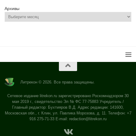
Архивы
Литрекон © 2026. Все права защищены.
Сетевое издание litrekon.ru зарегистрировано Роскомнадзором 30
мая 2019 г., свидетельство Эл № ФС 77-75883 Учредитель /
Главный редактор: Бухтияров В.Д. Адрес редакции: 141600,
Московская обл., г. Клин, ул. Павлика Морозова, д. 11. Телефон: +7
916 275-71-33 E-mail:
redaction@litrekon.ru