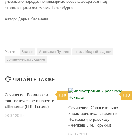
уязвимого народа, непримиримо возвышающегося над
страдающими жителями Петербурга.
Автор: Дарья Калачева
Метки:
8 класс
Александр Пушкин
поэма Медный всадник
сочинение-рассуждение
ЧИТАЙТЕ ТАКЖЕ:
Сочинение: Реальное и
0
0
фантастическое в повести
«Шинель» (Н.В. Гоголь)
Сочинение: Сравнительная
характеристика Гаврилы и
08.07.2019
Челкаша (по рассказу
«Челкаш», М. Горький)
09.05.2021