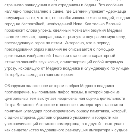
страшного равнодушия к его страданиям и бедам. Это особенно
наглядно представлено в сцене, где Евгений упрекает «державца
полумира» за то, что тот, не позаботившись о жизни людей, воздвиг
город на беспокойной, необузданной Неве. Как только Евгений
произносит слова упрека, овеянный мотивами безумия Медный
всадник оживает, превращаясь в грозную и неуправляемую силу,
преследующую героя по пятам. Интересно, что в период
преследования образ изваяния не описывается с помощью
зрительных изображений. Главным становится характерный
«тяжело-звонкий» звук копыт, олицетворяющий собой незримую
угрозу, исходящую от Медного всадника и блуждающую по улицам
Петербурга вслед за главным героем.
Обнаружив заложенное автором в образ Медного всадника
противоречие, мы понимаем пафос поэмы, в которой одной из
центральных тем выступает неоднозначная оценка деятельности
Петра Великого. Авторское отношение к императору становится
понятным благодаря противоречивому образу памятника, который,
с одной стороны, достоин огромного уважения и гордости как
увековечивающий великого самодержца, а с другой – выступает
как свидетельство чудовищного равнодушия императора к судьбе