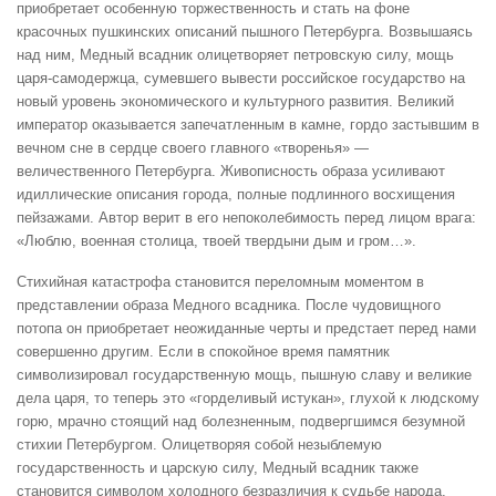
приобретает особенную торжественность и стать на фоне
красочных пушкинских описаний пышного Петербурга. Возвышаясь
над ним, Медный всадник олицетворяет петровскую силу, мощь
царя-самодержца, сумевшего вывести российское государство на
новый уровень экономического и культурного развития. Великий
император оказывается запечатленным в камне, гордо застывшим в
вечном сне в сердце своего главного «творенья» —
величественного Петербурга. Живописность образа усиливают
идиллические описания города, полные подлинного восхищения
пейзажами. Автор верит в его непоколебимость перед лицом врага:
«Люблю, военная столица, твоей твердыни дым и гром…».
Стихийная катастрофа становится переломным моментом в
представлении образа Медного всадника. После чудовищного
потопа он приобретает неожиданные черты и предстает перед нами
совершенно другим. Если в спокойное время памятник
символизировал государственную мощь, пышную славу и великие
дела царя, то теперь это «горделивый истукан», глухой к людскому
горю, мрачно стоящий над болезненным, подвергшимся безумной
стихии Петербургом. Олицетворяя собой незыблемую
государственность и царскую силу, Медный всадник также
становится символом холодного безразличия к судьбе народа,