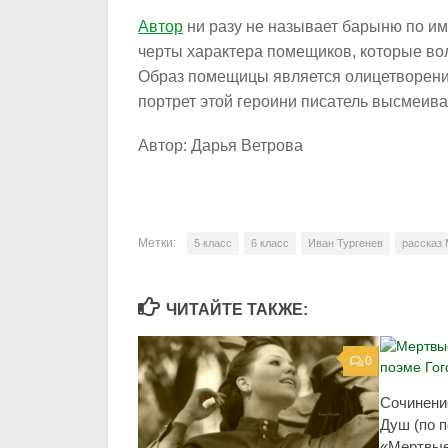
Автор
ни разу не называет барыню по име
черты характера помещиков, которые во
Образ помещицы является олицетворение
портрет этой героини писатель высмеива
Автор: Дарья Ветрова
Метки:
5 класс
6 класс
Иван Тургенев
рассказ
ЧИТАЙТЕ ТАКЖЕ:
0
Сочинени
Душ (по п
«Мертвые