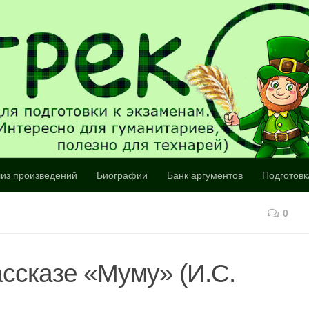
из произведений
Биографии
Банк аргументов
Подготовк
0
ссказе «Муму» (И.С.