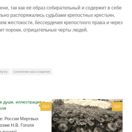
ни, так как её образ собирательный и содержит в себе
льно распоряжались судьбами крепостных крестьян.
м жестокости, бессердечия крепостного права и через
ет пороки, отрицательные черты людей.
 Муму
сочинение-рассуждение
0
0
е: Россия Мертвых
оэме Н.В. Гоголя
 души»)