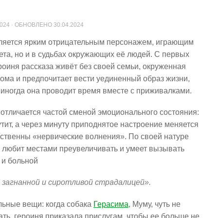
2024
· ОБНОВЛЕНО
30.04.2024
ляется ярким отрицательным персонажем, играющим
ета, но и в судьбах окружающих её людей. С первых
роиня рассказа живёт без своей семьи, окруженная
дома и предпочитает вести уединенный образ жизни,
 иногда она проводит время вместе с приживалками.
отличается частой сменой эмоционального состояния:
утит, а через минуту приподнятое настроение меняется
йственны «нервические волнения». По своей натуре
 любит местами преувеличивать и умеет вызывать
 и больной
 загнанной и сиротливой страдалицей».
льные вещи: когда собака
Герасима
, Муму, чуть не
ать, героиня приказала прислугам, чтобы ее больше не