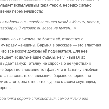
обладает вспыльчивым характером, нередко сильно
ственна переменчивость:
 немедленно вытребовать его назад в Москву, потом,
лагодарный человек ей вовсе не нужен…»
ошению к прислуге: те боятся её, относятся с
ому нраву женщины. Барыня в рассказе — это властная
 что все вокруг должны ей подчиняться. Для неё
решает их дальнейшие судьбы, не учитывая их
 выдаёт замуж Татьяну, не спросив о её чувствах к
е берёт во внимание тот факт, что в Татьяну влюблён
рается завоевать её внимание, барыне совершенно
мимо этого, она относится сурово к своим служащим,
тороны:
собачонка дороже спокойствия, самой жизни его