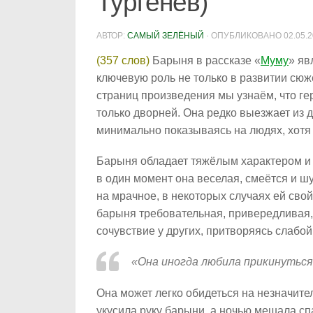
Тургенев)
АВТОР:
САМЫЙ ЗЕЛЁНЫЙ
· ОПУБЛИКОВАНО
02.05.
(357 слов)
Барыня в рассказе «
Муму
» яв
ключевую роль не только в развитии сюж
страниц произведения мы узнаём, что ге
только дворней. Она редко выезжает из 
минимально показываясь на людях, хотя
Барыня обладает тяжёлым характером и 
в один момент она веселая, смеётся и ш
на мрачное, в некоторых случаях ей сво
барыня требовательная, привередливая,
сочувствие у других, притворяясь слабой
«Она иногда любила прикинуться
Она может легко обидеться на незначите
укусила руку барыни, а ночью мешала сп