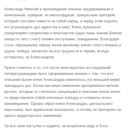
Александр Невский в произведении показан эрудированным и
начитанным, храбрым, но милосердным, прекрасным оратором,
который способен повести за собой народ, а перед этим поднять
его (и разбудить дух единства в нем). Князь буквально
олицетворяет патриотизм и благочестие (одно лишь знание Библии
наизусть чего стоит) своими поступками, поведением. Благодаря
столь образцовому образу жизни великому князю сопутствовала и
удача: победа, несмотря на все трудности и тернии, всегда
оставалась за Александром.
Нужно отметить и то, что после многократных исследований
литературоведами было сформировано мнение о том, что все
описание бытия князя Александра изменялось (по меньшей мере)
тринадцать раз. Более весомые изменения претерпевали мелкие
детали, которые то считались ненужными в описании жизни князя,
то представляли собой ключевые эпизоды и элементы всего
произведения. Однако образ князя Александра, центрального
персонажа, был идеальным изначально, а потому не претерпел ни
одного редакторского изменения.
За все свои поступки и подвиги, за искреннюю веру в Бога