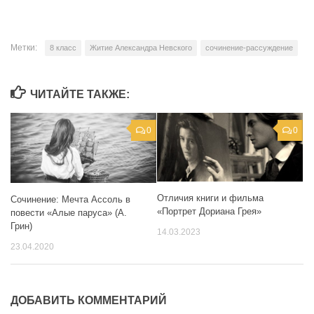
Метки:
8 класс
Житие Александра Невского
сочинение-рассуждение
ЧИТАЙТЕ ТАКЖЕ:
0
0
Отличия книги и фильма
Сочинение: Мечта Ассоль в
«Портрет Дориана Грея»
повести «Алые паруса» (А.
Грин)
14.03.2023
23.04.2020
ДОБАВИТЬ КОММЕНТАРИЙ