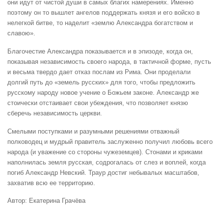
они идут от чистой души в самых благих намерениях. Именно
поэтому он то вышлет ангелов поддержать князя и его войско в
нелегкой битве, то наделит «землю Александра богатством и
славою».
Благочестие Александра показывается и в эпизоде, когда он,
показывая независимость своего народа, в тактичной форме, пусть
и весьма твердо дает отказ послам из Рима. Они проделали
долгий путь до «земель русских» для того, чтобы предложить
русскому народу новое учение о Божьем законе. Александр же
стоически отстаивает свои убеждения, что позволяет князю
сберечь независимость церкви.
Смелыми поступками и разумными решениями отважный
полководец и мудрый правитель заслуженно получил любовь всего
народа (и уважение со стороны чужеземцев). Стонами и криками
наполнилась земля русская, содрогалась от слез и воплей, когда
погиб Александр Невский. Траур достиг небывалых масштабов,
захватив всю ее территорию.
Автор: Екатерина Грачёва