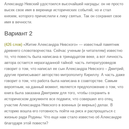
Александр Невский удостоился высочайшей награды: он не просто
высек свое имя в веренице исторических событий, но и стал
князем, которого причислили к лику святых. Так он сохранил свое
имя в вечности.
Вариант 2
(426 слов)
«Житие Александра Невского» — известный памятник
древнего словотворчества. Сейчас ученым (и читателям) известно
то, что повесть была написана в тринадцатом веке, а вот личность
автора остается неразгаданной тайной: часть литературоведов
говорит о том, что написал ее сын Александра Невского – Дмитрий,
другие приписывают авторство митрополиту Кириллу. А часть даже
говорит о том, что работа была написана в соавторстве. Самым
вероятным, на данный момент, является предположение о том, что
книга была заказана Дмитрием для того, чтобы сохранить в
историческом документе все подвиги, что совершил его отец,
участие Александра Невского в военных (и мирных) делах. В
историю вошла его готовность пойти на риск и распрощаться с
жизнью ради Родины. Что еще нам стало известно об Александре
благодаря этой повести?