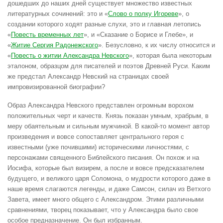
дошедших до наших дней существует множество известных
литературных сочинений: это и «
Слово о полку Игореве
», о
создании которого ходят разные слухи, это и главная летопись
«
Повесть временных лет
», и «Сказание о Борисе и Глебе», и
«
Житие Сергия Радонежского
». Безусловно, к их числу относится и
«
Повесть о житии Александра Невского
», которая была некоторым
эталоном, образцом для писателей и поэтов Древней Руси. Каким
же предстал Александр Невский на страницах своей
импровизированной биографии?
Образ Александра Невского представлен огромным ворохом
положительных черт и качеств. Князь показан умным, храбрым, в
меру обаятельным и сильным мужчиной. В какой-то момент автор
произведения и вовсе сопоставляет центрального героя с
известными (уже почившими) историческими личностями, с
персонажами священного Библейского писания. Он похож и на
Иосифа, которые был визирем, а после и вовсе предсказателем
будущего, и великого царя Соломона, о мудрости которого даже в
наше время слагаются легенды, и даже Самсон, силач из Ветхого
Завета, имеет много общего с Александром. Этими различными
сравнениями, творец показывает, что у Александра было свое
особое предназначение. Он был избранным.