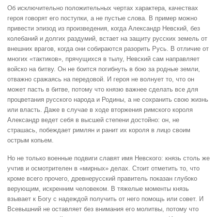
Об исключительно положительных чертах характера, качествах
героя говорят его поступки, а не пустые слова. В пример можно
привести эпизод из произведения, когда Александр Невский, без
колебаний и долгих раздумий, встает на защиту русских земель от
внешних врагов, когда они собираются разорить Русь. В отличие от
многих «тактиков», прячущихся в тылу, Невский сам направляет
войско на битву. Он не боится погибнуть в бою за родные земли,
отважно сражаясь на передовой. И героя не волнует то, что он
может пасть в битве, потому что князю важнее сделать все для
процветания русского народа и Родины, а не сохранить свою жизнь
или власть. Даже в случае в ходе вторжения римского короля
Александр ведет себя в высшей степени достойно: он, не
страшась, побеждает римлян и ранит их короля в лицо своим
острым копьем.
Но не только военные подвиги славят имя Невского: князь столь же
учтив и осмотрителен в «мирных» делах. Стоит отметить то, что
кроме всего прочего, древнерусский правитель показан глубоко
верующим, искренним человеком. В тяжелые моменты князь
взывает к Богу с надеждой получить от него помощь или совет. И
Всевышний не оставляет без внимания его молитвы, потому что