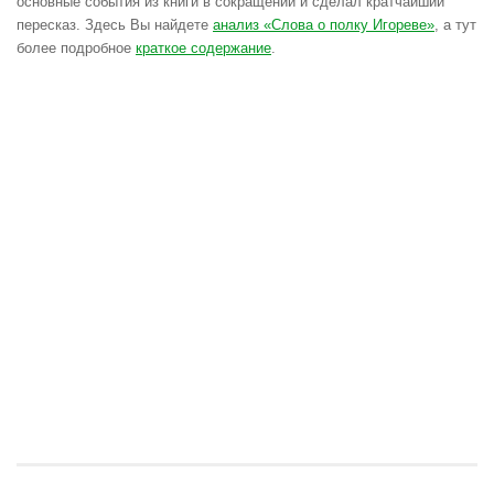
основные события из книги в сокращении и сделал кратчайший
пересказ. Здесь Вы найдете
анализ «Слова о полку Игореве»
, а тут
более подробное
краткое содержание
.