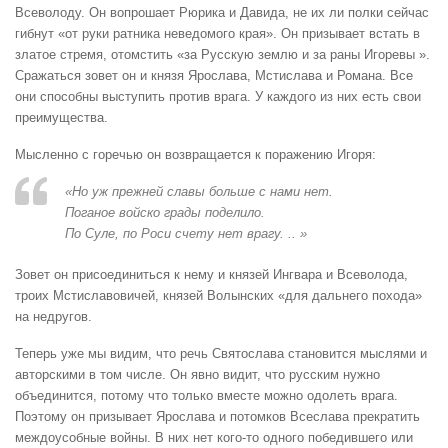
Всеволоду. Он вопрошает Рюрика и Давида, не их ли полки сейчас
гибнут «от руки ратника неведомого края». Он призывает встать в
златое стремя, отомстить «за Русскую землю и за раны Игоревы ».
Сражаться зовет он и князя Ярослава, Мстислава и Романа. Все
они способны выступить против врага. У каждого из них есть свои
преимущества.
Мысленно с горечью он возвращается к поражению Игоря:
«Но уж прежней славы больше с нами нет.
Поганое войско грады поделило.
По Суле, по Роси счету нет врагу. .. »
Зовет он присоединиться к нему и князей Ингвара и Всеволода,
троих Мстиславовичей, князей Волынских «для дальнего похода»
на недругов.
Теперь уже мы видим, что речь Святослава становится мыслями и
авторскими в том числе. Он явно видит, что русским нужно
объединится, потому что только вместе можно одолеть врага.
Поэтому он призывает Ярослава и потомков Всеслава прекратить
междоусобные войны. В них нет кого-то одного победившего или