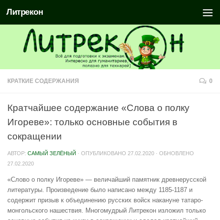
Литрекон
КРАТКИЕ СОДЕРЖАНИЯ
0
Кратчайшее содержание «Слова о полку
Игореве»: только основные события в
сокращении
АВТОР:
САМЫЙ ЗЕЛЁНЫЙ
· ОПУБЛИКОВАНО
27.02.2020
· ОБНОВЛЕНО
27.02.2020
«Слово о полку Игореве» — величайший памятник древнерусской
литературы. Произведение было написано между 1185-1187 и
содержит призыв к объединению русских войск накануне татаро-
монгольского нашествия. Многомудрый Литрекон изложил только