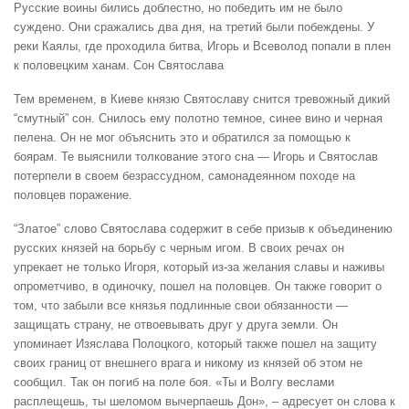
Русские воины бились доблестно, но победить им не было
суждено. Они сражались два дня, на третий были побеждены. У
реки Каялы, где проходила битва, Игорь и Всеволод попали в плен
к половецким ханам. Сон Святослава
Тем временем, в Киеве князю Святославу снится тревожный дикий
“смутный” сон. Снилось ему полотно темное, синее вино и черная
пелена. Он не мог объяснить это и обратился за помощью к
боярам. Те выяснили толкование этого сна — Игорь и Святослав
потерпели в своем безрассудном, самонадеянном походе на
половцев поражение.
“Златое” слово Святослава содержит в себе призыв к объединению
русских князей на борьбу с черным игом. В своих речах он
упрекает не только Игоря, который из-за желания славы и наживы
опрометчиво, в одиночку, пошел на половцев. Он также говорит о
том, что забыли все князья подлинные свои обязанности —
защищать страну, не отвоевывать друг у друга земли. Он
упоминает Изяслава Полоцкого, который также пошел на защиту
своих границ от внешнего врага и никому из князей об этом не
сообщил. Так он погиб на поле боя. «Ты и Волгу веслами
расплещешь, ты шеломом вычерпаешь Дон», – адресует он слова к