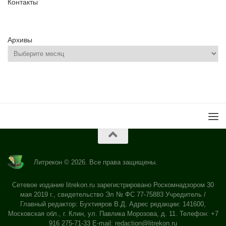
Контакты
Архивы
Литрекон © 2026. Все права защищены.
Сетевое издание litrekon.ru зарегистрировано Роскомнадзором 30
мая 2019 г., свидетельство Эл № ФС 77-75883 Учредитель /
Главный редактор: Бухтияров В.Д. Адрес редакции: 141600,
Московская обл., г. Клин, ул. Павлика Морозова, д. 11. Телефон: +7
916 275-71-33 E-mail:
redaction@litrekon.ru