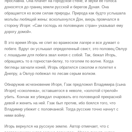
Ярославна. Она плачет на городской стене, и звуки ее голоса
доносятся до границ земли русской и берегов Дуная. Она
обращается ко всем силам природы. Природа как будто услышала
мольбы любящей жены: всколыхнулся Дон, вихрь промчался в
сторону Игоря: «Сам господь из половецких стран» указывал ему
дорогу домой».
В это время Игорь не спит во вражеском лагере и все думает о
побеге. Вдруг он услышал определенный свист, это половец Овлур
с лошадьми для побега звал князя с собой. Так, бежал Игорь,
обращаясь то в горностая-белку, то гоголем по волне. Когда
беглецы загнали коней, Игорь обратился соколом и полетел к
Днепру, а Овлур побежал по лесам серым волком.
Обнаружив исчезновение Игоря, Гзак предложил Владимира (сына
Игоря) «соколенка», оставшегося в неволе, «золотой стрелой»
убить. Кончак же убеждал очаровать его половецкой прекрасной
девой и женить на ней. Гзак был против, ибо боялся того, что
Владимир убежит с половчанкой. Тогда русские точно начнут с
ними войну.
Игорь вернулся на русскую землю. Автор отмечает, что с