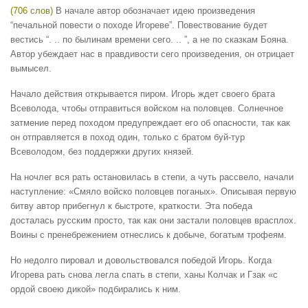
(706 слов)
В начале автор обозначает идею произведения
“печальной повести о походе Игореве”. Повествование будет
вестись “. .. по былинам времени сего. .. ”, а не по сказкам Бояна.
Автор убеждает нас в правдивости сего произведения, он отрицает
вымысел.
Начало действия открывается пиром. Игорь ждет своего брата
Всеволода, чтобы отправиться войском на половцев. Солнечное
затмение перед походом предупреждает его об опасности, так как
он отправляется в поход один, только с братом буй-тур
Всеволодом, без поддержки других князей.
На ночлег вся рать остановилась в степи, а чуть рассвело, начали
наступление: «Смяло войско половцев поганых». ​Описывая первую
битву автор прибегнул к быстроте, краткости. Эта победа
досталась русским просто, так как они застали половцев врасплох.
Воины с пренебрежением отнеслись к добыче, богатым трофеям.
Но недолго пировал и довольствовался победой Игорь. Когда
Игорева рать снова легла спать в степи, ханы Колчак и Гзак ​«с
ордой своею дикой»​​ подбирались к ним.