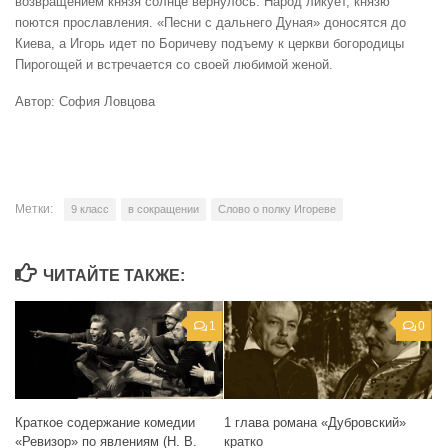
возвращением князя солнце вернулось. Народ ликует, князю
поются прославления. «Песни с дальнего Дуная» доносятся до
Киева, а Игорь идет по Боричеву подъему к церкви богородицы
Пирогощей и встречается со своей любимой женой.
Автор: София Ловцова
Метки:
9 класс
в сокращении
Слово о полку Игореве
ЧИТАЙТЕ ТАКЖЕ:
1
0
1 глава романа «Дубровский»
Краткое содержание комедии
кратко
«Ревизор» по явлениям (Н. В.