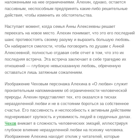
наложенными на нее ограничениями. Алехин, однако, остается
пассивным, неспособным предпринять какие-либо решительные
действия, чтобы изменить их обстоятельства.
Наступает момент, когда семья Анны Алексеевны решает
переехать на новое место. Алехин понимает, что это его последний
шанс противостоять своему разуму и выразить большую любовь.
Он набирается смелости, чтобы поговорить по душам с Анной
Алексеевной, полностью отдавая себе отчет в том, что это их
последняя встреча. Эта встреча заключает в себе трагедию их
отношений — глубокую невысказанную любовь, обреченную
оставаться лишь затяжным сожалением.
Изображение Чеховым персонажа Алехина в «О любви» служит
пронзительным напоминанием об ограниченности человеческой
природы. Алехин представляет тех, кто оказался в тисках
неразделенной любви и не в состоянии бороться за собственное
счастье. Его пассивность и неспособность к активным действиям
подчеркивают хрупкость и уязвимость людей в сердечных делах.
Чехов
вникает в сложность человеческих эмоций, иллюстрируя
глубокое влияние неразделенной любви на психику человека.
Изображение Алехина находит отклик у читателей, которые