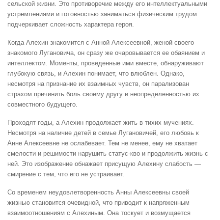
сельской жизни. Это противоречие между его интеллектуальными
устремлениями и готовностью заниматься физическим трудом
подчеркивает сложность характера героя.
Когда Алехин знакомится с Анной Алексеевной, женой своего
знакомого Лугановича, он сразу же очаровывается ее обаянием и
интеллектом. Моменты, проведенные ими вместе, обнаруживают
глубокую связь, и Алехин понимает, что влюблен. Однако,
несмотря на признание их взаимных чувств, он парализован
страхом причинить боль своему другу и неопределенностью их
совместного будущего.
Проходят годы, а Алехин продолжает жить в тихих мучениях.
Несмотря на наличие детей в семье Лугановичей, его любовь к
Анне Алексеевне не ослабевает. Тем не менее, ему не хватает
смелости и решимости нарушить статус-кво и продолжить жизнь с
ней. Это изображение обнажает присущую Алехину слабость —
смирение с тем, что его не устраивает.
Со временем неудовлетворенность Анны Алексеевны своей
жизнью становится очевидной, что приводит к напряженным
взаимоотношениям с Алехиным. Она тоскует и возмущается