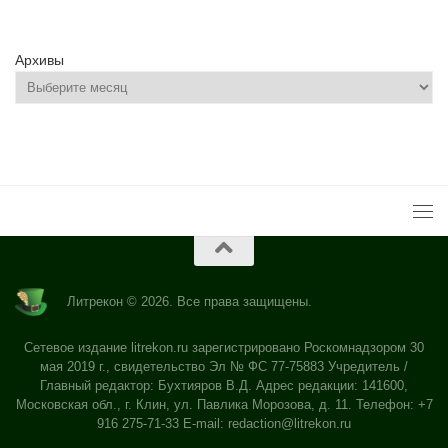
Архивы
Литрекон © 2026. Все права защищены.
Сетевое издание litrekon.ru зарегистрировано Роскомнадзором 30
мая 2019 г., свидетельство Эл № ФС 77-75883 Учредитель /
Главный редактор: Бухтияров В.Д. Адрес редакции: 141600,
Московская обл., г. Клин, ул. Павлика Морозова, д. 11. Телефон: +7
916 275-71-33 E-mail:
redaction@litrekon.ru