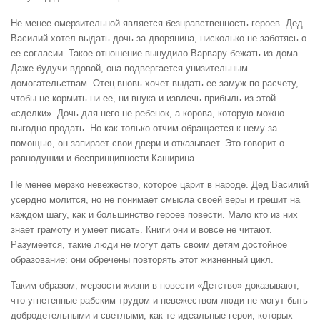
Не менее омерзительной является безнравственность героев. Дед
Василий хотел выдать дочь за дворянина, нисколько не заботясь о
ее согласии. Такое отношение вынудило Варвару бежать из дома.
Даже будучи вдовой, она подвергается унизительным
домогательствам. Отец вновь хочет выдать ее замуж по расчету,
чтобы не кормить ни ее, ни внука и извлечь прибыль из этой
«сделки». Дочь для него не ребенок, а корова, которую можно
выгодно продать. Но как только отчим обращается к нему за
помощью, он запирает свои двери и отказывает. Это говорит о
равнодушии и беспринципности Каширина.
Не менее мерзко невежество, которое царит в народе. Дед Василий
усердно молится, но не понимает смысла своей веры и грешит на
каждом шагу, как и большинство героев повести. Мало кто из них
знает грамоту и умеет писать. Книги они и вовсе не читают.
Разумеется, такие люди не могут дать своим детям достойное
образование: они обречены повторять этот жизненный цикл.
Таким образом, мерзости жизни в повести «Детство» доказывают,
что угнетенные рабским трудом и невежеством люди не могут быть
добродетельными и светлыми, как те идеальные герои, которых