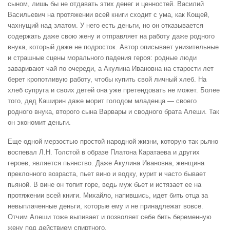
сыном, лишь бы не отдавать этих денег и ценностей. Василий
Васильевич на протяжении всей книги сходит с ума, как Кощей,
чахнущий над златом. У него есть деньги, но он отказывается
содержать даже свою жену и отправляет на работу даже родного
внука, который даже не подросток. Автор описывает унизительные
и страшные сцены морального падения героя: родные люди
заваривают чай по очереди, а Акулина Ивановна на старости лет
берет кропотливую работу, чтобы купить свой личный хлеб. На
хлеб супруга и своих детей она уже претендовать не может. Более
того, дед Каширин даже морит голодом младенца — своего
родного внука, второго сына Варвары и сводного брата Алеши. Так
он экономит деньги.
Еще одной мерзостью простой народной жизни, которую так рьяно
воспевал Л.Н. Толстой в образе Платона Каратаева и других
героев, является пьянство. Даже Акулина Ивановна, женщина
преклонного возраста, пьет вино и водку, курит и часто бывает
пьяной. В вине он топит горе, ведь муж бьет и истязает ее на
протяжении всей книги. Михайло, напившись, идет бить отца за
невыплаченные деньги, которые ему и не принадлежат вовсе.
Отчим Алеши тоже выпивает и позволяет себе бить беременную
жену под действием спиртного.