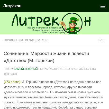
Литрекон
СОЧИНЕНИЯ ПО ЛИТЕРАТУРЕ
0
Сочинение: Мерзости жизни в повести
«Детство» (М. Горький)
АВТОР:
САМЫЙ ЗЕЛЁНЫЙ
· ОПУБЛИКОВАНО
19.03.2020
· ОБНОВЛЕНО
19.03.2020
(473 слова)
М. Горький в повести «Детство» наглядно описал все
мерзости жизни простого народа, который другие писатели
идеализировали и возвышали. Он показал быт и нравы русского
мужика такими, какими они были на самом деле, а не в былинах и
сказках. Крестьяне и мещане, которые уже далеки от нищеты, все
равно продолжают вести нещадную борьбу за существование,