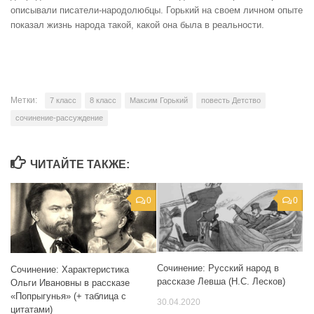
описывали писатели-народолюбцы. Горький на своем личном опыте
показал жизнь народа такой, какой она была в реальности.
Метки:
7 класс
8 класс
Максим Горький
повесть Детство
сочинение-рассуждение
ЧИТАЙТЕ ТАКЖЕ:
0
0
Сочинение: Русский народ в
Сочинение: Характеристика
рассказе Левша (Н.С. Лесков)
Ольги Ивановны в рассказе
«Попрыгунья» (+ таблица с
30.04.2020
цитатами)