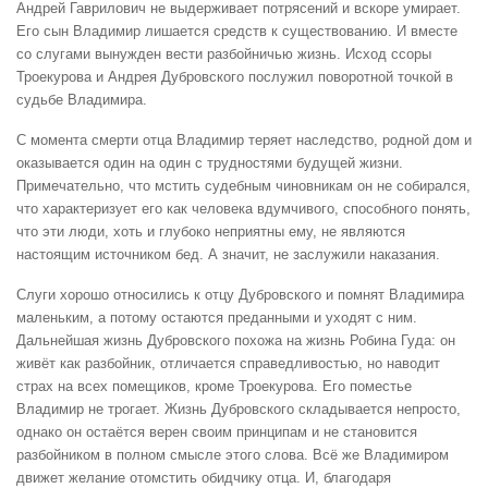
Андрей Гаврилович не выдерживает потрясений и вскоре умирает.
Его сын Владимир лишается средств к существованию. И вместе
со слугами вынужден вести разбойничью жизнь. Исход ссоры
Троекурова и Андрея Дубровского послужил поворотной точкой в
судьбе Владимира.
С момента смерти отца Владимир теряет наследство, родной дом и
оказывается один на один с трудностями будущей жизни.
Примечательно, что мстить судебным чиновникам он не собирался,
что характеризует его как человека вдумчивого, способного понять,
что эти люди, хоть и глубоко неприятны ему, не являются
настоящим источником бед. А значит, не заслужили наказания.
Слуги хорошо относились к отцу Дубровского и помнят Владимира
маленьким, а потому остаются преданными и уходят с ним.
Дальнейшая жизнь Дубровского похожа на жизнь Робина Гуда: он
живёт как разбойник, отличается справедливостью, но наводит
страх на всех помещиков, кроме Троекурова. Его поместье
Владимир не трогает. Жизнь Дубровского складывается непросто,
однако он остаётся верен своим принципам и не становится
разбойником в полном смысле этого слова. Всё же Владимиром
движет желание отомстить обидчику отца. И, благодаря