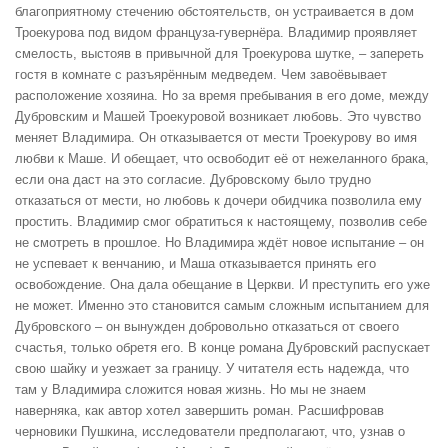
благоприятному стечению обстоятельств, он устраивается в дом
Троекурова под видом француза-гувернёра. Владимир проявляет
смелость, выстояв в привычной для Троекурова шутке, – запереть
гостя в комнате с разъярённым медведем. Чем завоёвывает
расположение хозяина. Но за время пребывания в его доме, между
Дубровским и Машей Троекуровой возникает любовь. Это чувство
меняет Владимира. Он отказывается от мести Троекурову во имя
любви к Маше. И обещает, что освободит её от нежеланного брака,
если она даст на это согласие. Дубровскому было трудно
отказаться от мести, но любовь к дочери обидчика позволила ему
простить. Владимир смог обратиться к настоящему, позволив себе
не смотреть в прошлое. Но Владимира ждёт новое испытание – он
не успевает к венчанию, и Маша отказывается принять его
освобождение. Она дала обещание в Церкви. И преступить его уже
не может. Именно это становится самым сложным испытанием для
Дубровского – он вынужден добровольно отказаться от своего
счастья, только обретя его. В конце романа Дубровский распускает
свою шайку и уезжает за границу. У читателя есть надежда, что
там у Владимира сложится новая жизнь. Но мы не знаем
наверняка, как автор хотел завершить роман. Расшифровав
черновики Пушкина, исследователи предполагают, что, узнав о