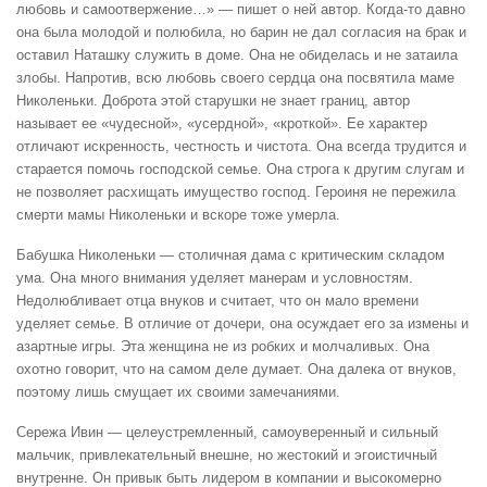
любовь и самоотвержение…» — пишет о ней автор. Когда-то давно
она была молодой и полюбила, но барин не дал согласия на брак и
оставил Наташку служить в доме. Она не обиделась и не затаила
злобы. Напротив, всю любовь своего сердца она посвятила маме
Николеньки. Доброта этой старушки не знает границ, автор
называет ее «чудесной», «усердной», «кроткой». Ее характер
отличают искренность, честность и чистота. Она всегда трудится и
старается помочь господской семье. Она строга к другим слугам и
не позволяет расхищать имущество господ. Героиня не пережила
смерти мамы Николеньки и вскоре тоже умерла.
Бабушка Николеньки — столичная дама с критическим складом
ума. Она много внимания уделяет манерам и условностям.
Недолюбливает отца внуков и считает, что он мало времени
уделяет семье. В отличие от дочери, она осуждает его за измены и
азартные игры. Эта женщина не из робких и молчаливых. Она
охотно говорит, что на самом деле думает. Она далека от внуков,
поэтому лишь смущает их своими замечаниями.
Сережа Ивин — целеустремленный, самоуверенный и сильный
мальчик, привлекательный внешне, но жестокий и эгоистичный
внутренне. Он привык быть лидером в компании и высокомерно