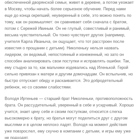
обеспеченной дворянской семьи, живет в деревне, а потом уезжает
в Москву, чтобы начать более серьезное обучение. Перед нами
еще до конца окрепший, неуверенный в себе, это можно понять по
тому, как он размышляет: он сравнивает себя сначала с братом,
потом с Сережей Ивиным. Он не глупый, совестливый и ранимый,
весьма чувствительный. Он тонко чувствует других (например,
учителя Карла Иваныча, он ощущает, что тот расстроен после
известия о прощании с детьми). Николеньку нельзя назвать
лидером, он ведомый, непостоянный и изнеженный, но зато он
способен анализировать свои поступки и исправлять ошибки. Так,
ему стыдно за то, как мальчики издевались над Иленькой. Герой
сильно привязан к матери и другим домочадцам. Он вспыльчив, но
быстро отпускает обиду и раскаивается. Это добродетельный
ребенок, но со своими слабостями.
Володя Иртеньев — старший брат Николеньки, противоположность
брата. Он рассудительный, уверенный в себе и усидчивый. Хорошо
учится, знает цену себе и своим поступкам, относится слегка
высокомерно к брату, но братья могут поделиться друг с другом
мыслями и в целом неплохо ладят. Володя на момент действия
уже повзрослел, ему скучно в компании с детьми, и игры ему уже
не подходят.