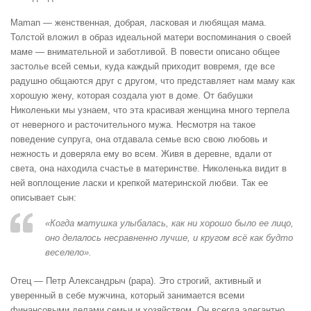
Maman — женственная, добрая, ласковая и любящая мама.
Толстой вложил в образ идеальной матери воспоминания о своей
маме — внимательной и заботливой. В повести описано общее
застолье всей семьи, куда каждый приходит вовремя, где все
радушно общаются друг с другом, что представляет нам маму как
хорошую жену, которая создала уют в доме. От бабушки
Николеньки мы узнаем, что эта красивая женщина много терпела
от неверного и расточительного мужа. Несмотря на такое
поведение супруга, она отдавала семье всю свою любовь и
нежность и доверяла ему во всем. Живя в деревне, вдали от
света, она находила счастье в материнстве. Николенька видит в
ней воплощение ласки и крепкой материнской любви. Так ее
описывает сын:
«Когда матушка улыбалась, как ни хорошо было ее лицо,
оно делалось несравненно лучше, и кругом всё как будто
веселело».
Отец — Петр Александрыч (papa). Это строгий, активный и
уверенный в себе мужчина, который занимается всеми
финансовыми делами семьи и хозяйством. Он всегда элегантно