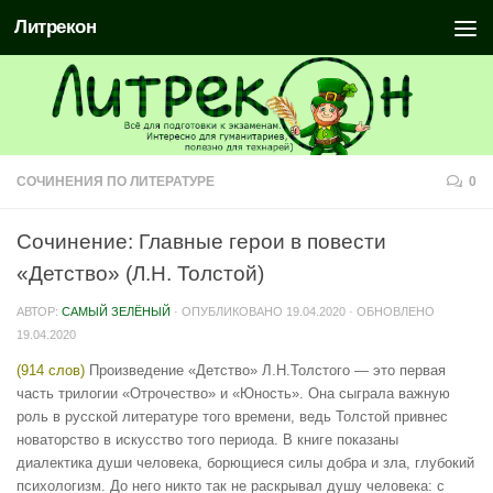
Литрекон
СОЧИНЕНИЯ ПО ЛИТЕРАТУРЕ
0
Сочинение: Главные герои в повести
«Детство» (Л.Н. Толстой)
АВТОР:
САМЫЙ ЗЕЛЁНЫЙ
· ОПУБЛИКОВАНО
19.04.2020
· ОБНОВЛЕНО
19.04.2020
(914 слов)
Произведение «Детство» Л.Н.Толстого — это первая
часть трилогии «Отрочество» и «Юность». Она сыграла важную
роль в русской литературе того времени, ведь Толстой привнес
новаторство в искусство того периода. В книге показаны
диалектика души человека, борющиеся силы добра и зла, глубокий
психологизм. До него никто так не раскрывал душу человека: с