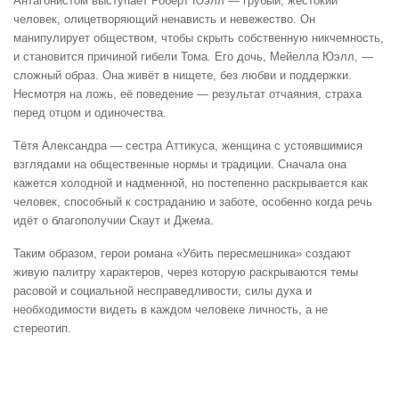
Антагонистом выступает Роберт Юэлл — грубый, жестокий
человек, олицетворяющий ненависть и невежество. Он
манипулирует обществом, чтобы скрыть собственную никчемность,
и становится причиной гибели Тома. Его дочь, Мейелла Юэлл, —
сложный образ. Она живёт в нищете, без любви и поддержки.
Несмотря на ложь, её поведение — результат отчаяния, страха
перед отцом и одиночества.
Тётя Александра — сестра Аттикуса, женщина с устоявшимися
взглядами на общественные нормы и традиции. Сначала она
кажется холодной и надменной, но постепенно раскрывается как
человек, способный к состраданию и заботе, особенно когда речь
идёт о благополучии Скаут и Джема.
Таким образом, герои романа «Убить пересмешника» создают
живую палитру характеров, через которую раскрываются темы
расовой и социальной несправедливости, силы духа и
необходимости видеть в каждом человеке личность, а не
стереотип.