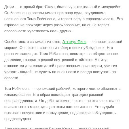
Джим — старший брат Скаут, более чувствительный и мечущийся.
Он болезненно воспринимает приговор суда, осудившего
невиновного Тома Робинсона, и теряет веру в справедливость. Его
взросление проходит через разочарование, но он не теряет
способности чувствовать боль других.
Особое место занимает их отец,
Аттикус Финч
— человек высокой
морали. Он честен, спокоен и твёрд в своих убеждениях. Его
решение защищать Тома Робинсона, несмотря на общественное
давление, говорит о редкой внутренней стойкости. Аттикус
становится для своих детей нравственным ориентиром, учит их
уважать людей, не судить по внешности и всегда поступать по
совести.
Том Робинсон — чернокожий рабочий, которого ложно обвиняют в
изнасиловании. Его образ воплощает трагедию расовой
несправедливости. Он добр, скромен, честен, но эти качества не
спасают его в мире, где цвет кожи важнее истины. Его судьба
вызывает сочувствие и возмущение, подчеркивая абсурдность
предрассудков.