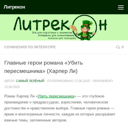
Литрекон
СОЧИНЕНИЯ ПО ЛИТЕРАТУРЕ
0
Главные герои романа «Убить
пересмешника» (Харпер Ли)
АВТОР:
САМЫЙ ЗЕЛЁНЫЙ
· ОПУБЛИКОВАНО
17.06.2025
· ОБНОВЛЕНО
13.06.2025
Роман Харпер Ли «
Убить пересмешника
» — это глубокое
произведение о предрассудках, взрослении, человеческом
достоинстве и нравственном выборе. Главные герои романа —
яркие и многогранные личности, каждая из которых раскрывает
важные темы, заложенные автором.