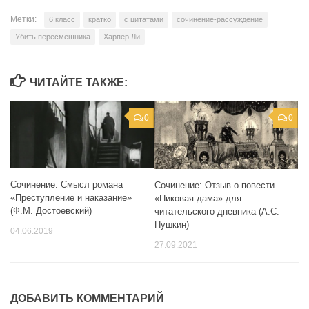
Метки:
6 класс
кратко
с цитатами
сочинение-рассуждение
Убить пересмешника
Харпер Ли
ЧИТАЙТЕ ТАКЖЕ:
0
0
Сочинение: Смысл романа
Сочинение: Отзыв о повести
«Преступление и наказание»
«Пиковая дама» для
(Ф.М. Достоевский)
читательского дневника (А.С.
Пушкин)
04.06.2019
27.09.2021
ДОБАВИТЬ КОММЕНТАРИЙ