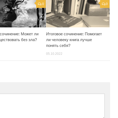
0
0
 сочинение: Может ли
Итоговое сочинение: Помогает
ществовать без зла?
ли человеку книга лучше
понять себя?
05.10.2022