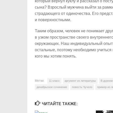
который вернул куклу и рассказал о пост
сына? Взрослый мужчина выйти за рамки 
страдающего от одиночества. Его предс
и поверхностными.
Таким образом, человек не понимает друг
в узком пространстве своего внутреннег
окружающих. Наш индивидуальный опыт ч
остальные, поэтому необходимо учиться в
кого мы хотим понять.
Метки:
11 класс
аргумент из литературы
В дурном
декабрьское сочинение
повесть Чучело
пример из 
ЧИТАЙТЕ ТАКЖЕ: