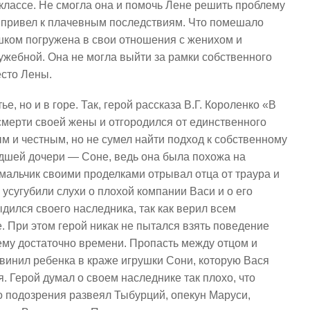
в классе. Не смогла она и помочь Лене решить проблему
т привел к плачевным последствиям. Что помешало
шком погружена в свои отношения с женихом и
ужебной. Она не могла выйти за рамки собственного
есто Лены.
е, но и в горе. Так, герой рассказа В.Г. Короленко «В
смерти своей жены и отгородился от единственного
 и честным, но не сумел найти подход к собственному
адшей дочери — Соне, ведь она была похожа на
мальчик своими проделками отрывал отца от траура и
усугубили слухи о плохой компании Васи и о его
дился своего наследника, так как верил всем
 При этом герой никак не пытался взять поведение
 ему достаточно времени. Пропасть между отцом и
бвинил ребенка в краже игрушки Сони, которую Вася
. Герой думал о своем наследнике так плохо, что
о подозрения развеял Тыбурций, опекун Маруси,