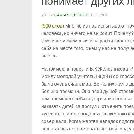
понимает других 
АВТОР:
САМЫЙ ЗЕЛЁНЫЙ
·
11.11.2020
(500 слов)
Многие из нас испытывают тру
человека, но ничего не выходит. Почему
узко и не можем выйти за рамки своего 
себя на месте того, с кем у нас не получ
авторы.
Например, в повести В.К Железникова «
между молодой учительницей и ее класс
была очень счастлива. Ее жених жил в 
больше времени. Она всей душой стремил
тем временем ребята устроили новенько
наказать детей за прогул и отменить пое
чудесно, а вот ее подопечные жестоко из
совершала. Когда жертва нападок подсте
попыталась посоветоваться с ней, она у