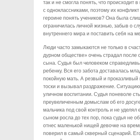
так и не смогла понять, что происходит 
с одноклассниками, поэтому их конфлик
героине понять учеников? Она была сли
ограничилась личной жизнью, забыв о сл
внутреннего мира и поставить себя на м
Люди часто замыкаются не только в счасть
дурном обществе» очень страдал после 
сына. Судья был человеком справедливым
ребенку. Вся его забота доставалась мл
покойную мать. А резвый и проказливый 
тоски и вызывал раздражение. Ситуацию 
уличном воспитании. Судья поневоле сты
преувеличенным домыслам об его досуге.
мальчика под свой контроль и не уделял
сыном росла до тех пор, пока судья не о
отнес маленькой нищей девочке на время
поверил в самый скверный сценарий. Ег