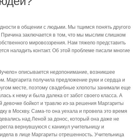
людей?
дности в общении с людьми. Мы тщимся понять другого
? Причина заключается в том, что мы мыслим слишком
собственного мировоззрения. Нам тяжело представить
ается наладить контакт. Об этой проблеме писали многие
Чучело» описывается недопонимание, возникшее
ом. Маргарита получила предложение руки и сердца и
другом месте, поэтому свадебные хлопоты занимали еще
ась к нему и была далека от забот своего класса. А
й девочке бойкот и травлю из-за решения Маргариты
здку в Москву. Сама-то она уехала и провела это время
девались над Леной за донос, который она даже не
регла вернувшуюся с каникул учительницу и
видела в лице Маргариты отрешенность. Учительница