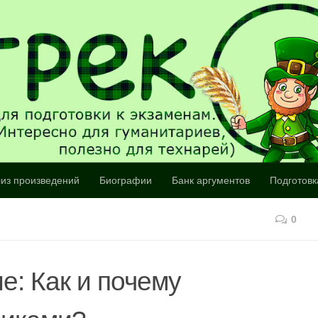
из произведений
Биографии
Банк аргументов
Подготовк
0
е: Как и почему