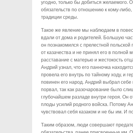
угодно, только бы добиться желаемого. 
обязательств по отношению к кому-либо,
традиции среды.
Такое же явление мы наблюдаем в повест
вдали от дома и родителей. Большую част
он познакомился с прелестной польской 
от казачества и не принял его в полной 
расставание с матерью и жестокость отц
Андрий узнал, что его панночка находит
провела его внутрь по тайному ходу, и 
повинен его народ. Андрий выбрал себе 
порвал, так как разочарование было слиш
глубочайшем разладе внутри героя. Он о
плоды усилий родного войска. Потому Ан
чувствовал себя казаком и не бы им. И по
Таким образом, люди совершают предате
обязательства, ранее присвоенные им. Он