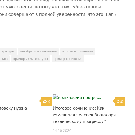
т мук совести, потому что в их субъективной
они совершают в полной уверенности, что это шаг к
итературы
декабрьское сочинение
итоговое сочинение
ульба
пример из литературы
пример сочинения
0
0
ловеку нужна
Итоговое сочинение: Как
изменился человек благодаря
техническому прогрессу?
14.10.2020