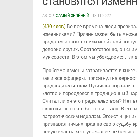
становятся измен
АВТОР:
САМЫЙ ЗЕЛЁНЫЙ
·
13.11.2022
(430 слов)
Во все времена люди презирал
изменниками? Причин может быть множест
предательством тот или иной свой поступ
доверие других. Соответственно, он сни
мук совести. В этом мы убеждаемся, гля
Проблема измены затрагивается в книге 
как и все офицеры, присягнул на вернос
предводительством Пугачева ворвались в
клятве и переоделся в традиционный нар
Считал ли он это предательством? Нет, в
свою жизнь во что бы то ни стало. В ег
патриотическим идеалам. Эгоист и циник,
признавал ничьих прав на свою судьбу, 
новую власть, хоть уважал ее не больше