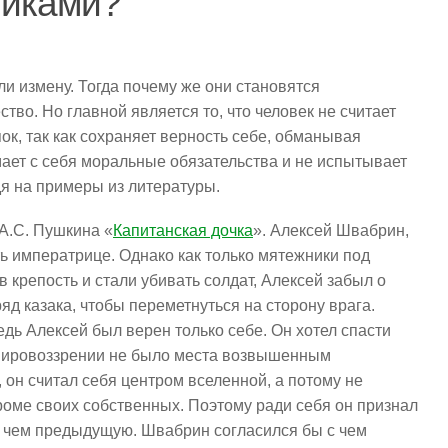
никами?
и измену. Тогда почему же они становятся
во. Но главной является то, что человек не считает
ок, так как сохраняет верность себе, обманывая
мает с себя моральные обязательства и не испытывает
дя на примеры из литературы.
А.С. Пушкина «
Капитанская дочка
». Алексей Швабрин,
ть императрице. Однако как только мятежники под
 крепость и стали убивать солдат, Алексей забыл о
яд казака, чтобы переметнуться на сторону врага.
едь Алексей был верен только себе. Он хотел спасти
о мировоззрении не было места возвышенным
 он считал себя центром вселенной, а потому не
кроме своих собственных. Поэтому ради себя он признал
, чем предыдущую. Швабрин согласился бы с чем