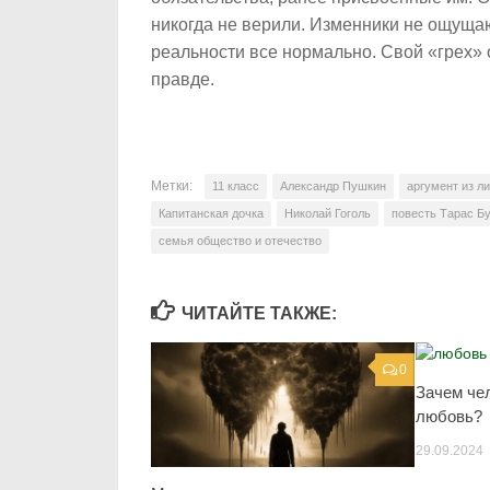
никогда не верили. Изменники не ощущаю
реальности все нормально. Свой «грех» 
правде.
Метки:
11 класс
Александр Пушкин
аргумент из л
Капитанская дочка
Николай Гоголь
повесть Тарас Б
семья общество и отечество
ЧИТАЙТЕ ТАКЖЕ:
0
Зачем че
любовь?
29.09.2024