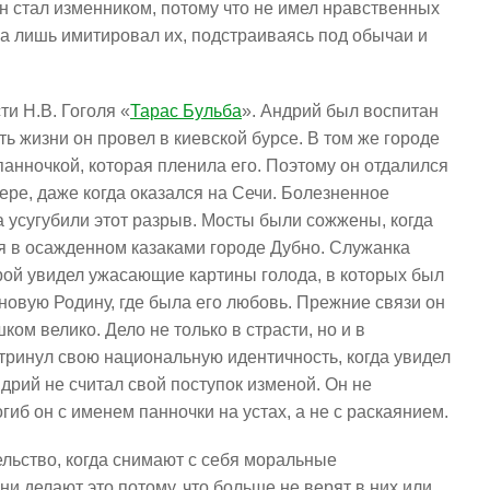
Он стал изменником, потому что не имел нравственных
 а лишь имитировал их, подстраиваясь под обычаи и
и Н.В. Гоголя «
Тарас Бульба
». Андрий был воспитан
ь жизни он провел в киевской бурсе. В том же городе
панночкой, которая пленила его. Поэтому он отдалился
мере, даже когда оказался на Сечи. Болезненное
а усугубили этот разрыв. Мосты были сожжены, когда
ся в осажденном казаками городе Дубно. Служанка
герой увидел ужасающие картины голода, в которых был
новую Родину, где была его любовь. Прежние связи он
ком велико. Дело не только в страсти, но и в
тринул свою национальную идентичность, когда увидел
дрий не считал свой поступок изменой. Он не
гиб он с именем панночки на устах, а не с раскаянием.
льство, когда снимают с себя моральные
и делают это потому, что больше не верят в них или