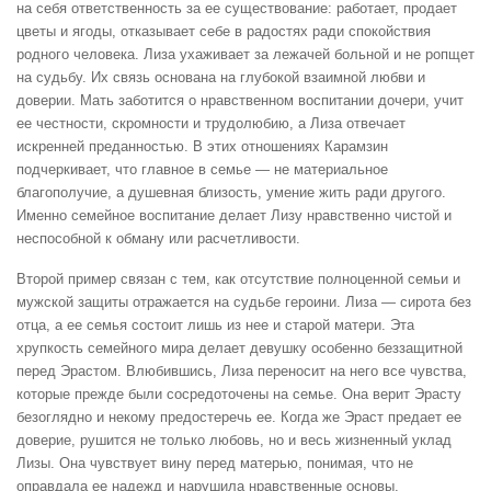
на себя ответственность за ее существование: работает, продает
цветы и ягоды, отказывает себе в радостях ради спокойствия
родного человека. Лиза ухаживает за лежачей больной и не ропщет
на судьбу. Их связь основана на глубокой взаимной любви и
доверии. Мать заботится о нравственном воспитании дочери, учит
ее честности, скромности и трудолюбию, а Лиза отвечает
искренней преданностью. В этих отношениях Карамзин
подчеркивает, что главное в семье — не материальное
благополучие, а душевная близость, умение жить ради другого.
Именно семейное воспитание делает Лизу нравственно чистой и
неспособной к обману или расчетливости.
Второй пример связан с тем, как отсутствие полноценной семьи и
мужской защиты отражается на судьбе героини. Лиза — сирота без
отца, а ее семья состоит лишь из нее и старой матери. Эта
хрупкость семейного мира делает девушку особенно беззащитной
перед Эрастом. Влюбившись, Лиза переносит на него все чувства,
которые прежде были сосредоточены на семье. Она верит Эрасту
безоглядно и некому предостеречь ее. Когда же Эраст предает ее
доверие, рушится не только любовь, но и весь жизненный уклад
Лизы. Она чувствует вину перед матерью, понимая, что не
оправдала ее надежд и нарушила нравственные основы,