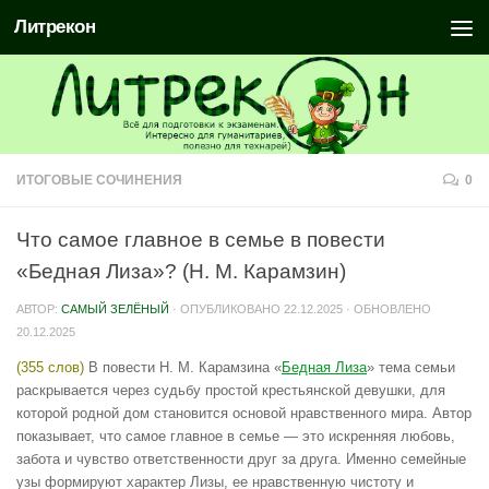
Литрекон
ИТОГОВЫЕ СОЧИНЕНИЯ
0
Что самое главное в семье в повести
«Бедная Лиза»? (Н. М. Карамзин)
АВТОР:
САМЫЙ ЗЕЛЁНЫЙ
· ОПУБЛИКОВАНО
22.12.2025
· ОБНОВЛЕНО
20.12.2025
(355 слов)
В повести Н. М. Карамзина «
Бедная Лиза
» тема семьи
раскрывается через судьбу простой крестьянской девушки, для
которой родной дом становится основой нравственного мира. Автор
показывает, что самое главное в семье — это искренняя любовь,
забота и чувство ответственности друг за друга. Именно семейные
узы формируют характер Лизы, ее нравственную чистоту и