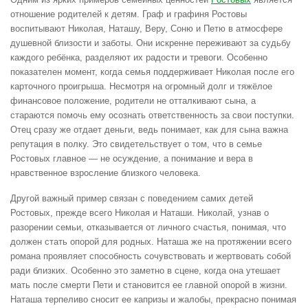
отношение родителей к детям. Граф и графиня Ростовы
воспитывают Николая, Наташу, Веру, Соню и Петю в атмосфере
душевной близости и заботы. Они искренне переживают за судьбу
каждого ребёнка, разделяют их радости и тревоги. Особенно
показателен момент, когда семья поддерживает Николая после его
карточного проигрыша. Несмотря на огромный долг и тяжёлое
финансовое положение, родители не отталкивают сына, а
стараются помочь ему осознать ответственность за свои поступки.
Отец сразу же отдает деньги, ведь понимает, как для сына важна
репутация в полку. Это свидетельствует о том, что в семье
Ростовых главное — не осуждение, а понимание и вера в
нравственное взросление близкого человека.
Другой важный пример связан с поведением самих детей
Ростовых, прежде всего Николая и Наташи. Николай, узнав о
разорении семьи, отказывается от личного счастья, понимая, что
должен стать опорой для родных. Наташа же на протяжении всего
романа проявляет способность сочувствовать и жертвовать собой
ради близких. Особенно это заметно в сцене, когда она утешает
мать после смерти Пети и становится ее главной опорой в жизни.
Наташа терпеливо сносит ее капризы и жалобы, прекрасно понимая