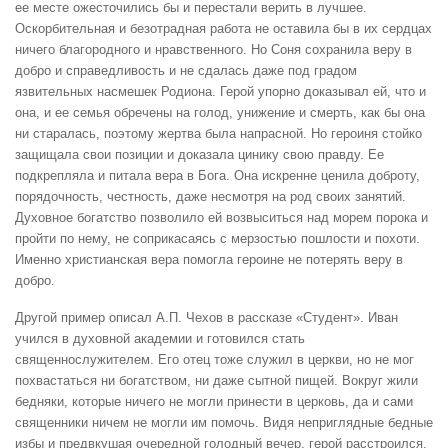
ее месте ожесточились бы и перестали верить в лучшее.
Оскорбительная и безотрадная работа не оставила бы в их сердцах
ничего благородного и нравственного. Но Соня сохранила веру в
добро и справедливость и не сдалась даже под градом
язвительных насмешек Родиона. Герой упорно доказывал ей, что и
она, и ее семья обречены на голод, унижение и смерть, как бы она
ни старалась, поэтому жертва была напрасной. Но героиня стойко
защищала свои позиции и доказала цинику свою правду. Ее
подкрепляла и питала вера в Бога. Она искренне ценила доброту,
порядочность, честность, даже несмотря на род своих занятий.
Духовное богатство позволило ей возвыситься над морем порока и
пройти по нему, не соприкасаясь с мерзостью пошлости и похоти.
Именно христианская вера помогла героине не потерять веру в
добро.
Другой пример описал А.П. Чехов в рассказе «Студент». Иван
учился в духовной академии и готовился стать
священнослужителем. Его отец тоже служил в церкви, но не мог
похвастаться ни богатством, ни даже сытной пищей. Вокруг жили
бедняки, которые ничего не могли принести в церковь, да и сами
священники ничем не могли им помочь. Видя неприглядные бедные
избы и предвкушая очередной голодный вечер, герой расстроился.