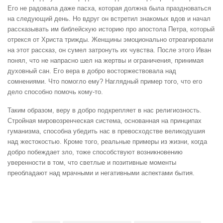
Его не радовала даже пасха, которая должна была праздноваться
на следующий день. Но вдруг он встретил знакомых вдов и начал
рассказывать им библейскую историю про апостола Петра, который
отрекся от Христа трижды. Женщины эмоционально отреагировали
на этот рассказ, он сумел затронуть их чувства. После этого Иван
понял, что не напрасно шел на жертвы и ограничения, принимая
духовный сан. Его вера в добро восторжествовала над
сомнениями. Что помогло ему? Наглядный пример того, что его
дело способно помочь кому-то.
Таким образом, веру в добро подкрепляет в нас религиозность.
Стройная мировозренческая система, основанная на принципах
гуманизма, способна убедить нас в превосходстве великодушия
над жестокостью. Кроме того, реальные примеры из жизни, когда
добро побеждает зло, тоже способствуют возникновению
уверенности в том, что светлые и позитивные моменты
преобладают над мрачными и негативными аспектами бытия.