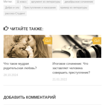
Метки:
11 класс
аргумент из литературы
декабрьское сочинение
Добро и зло
Преступление и наказание
пример из литературы
рассказ Студент
ЧИТАЙТЕ ТАКЖЕ:
0
0
Что такое мудрая
Итоговое сочинение: Что
родительская любовь?
заставляет человека
совершить преступление?
28.10.2024
21.01.2022
ДОБАВИТЬ КОММЕНТАРИЙ