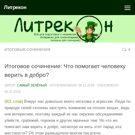
Литрекон
ИТОГОВЫЕ СОЧИНЕНИЯ
0
Итоговое сочинение: Что помогает человеку
верить в добро?
АВТОР:
САМЫЙ ЗЕЛЁНЫЙ
· ОПУБЛИКОВАНО
06.11.2019
· ОБНОВЛЕНО
06.11.2019
(411 слов)
Вокруг нас довольно много негатива и агрессии. Люди по
природе своей склонны заострять внимание на плохих вещах, ведь
они интереснее, поэтому каждый из нас окружен обсуждениями
убийств, грабежей, пороков и других мрачных тем. Но что же
помогает нам верить в добро, несмотря на весь этот парад зла
жестокости? Об этом размышляли многие писатели.