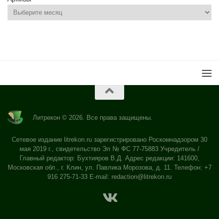
Литрекон © 2026. Все права защищены.
Сетевое издание litrekon.ru зарегистрировано Роскомнадзором 30
мая 2019 г., свидетельство Эл № ФС 77-75883 Учредитель /
Главный редактор: Бухтияров В.Д. Адрес редакции: 141600,
Московская обл., г. Клин, ул. Павлика Морозова, д. 11. Телефон: +7
916 275-71-33 E-mail:
redaction@litrekon.ru