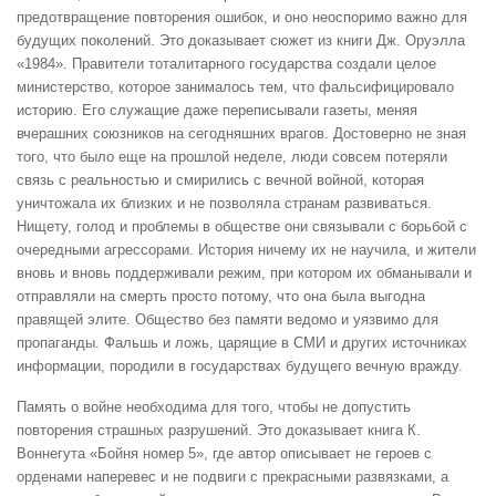
предотвращение повторения ошибок, и оно неоспоримо важно для
будущих поколений. Это доказывает сюжет из книги Дж. Оруэлла
«1984». Правители тоталитарного государства создали целое
министерство, которое занималось тем, что фальсифицировало
историю. Его служащие даже переписывали газеты, меняя
вчерашних союзников на сегодняшних врагов. Достоверно не зная
того, что было еще на прошлой неделе, люди совсем потеряли
связь с реальностью и смирились с вечной войной, которая
уничтожала их близких и не позволяла странам развиваться.
Нищету, голод и проблемы в обществе они связывали с борьбой с
очередными агрессорами. История ничему их не научила, и жители
вновь и вновь поддерживали режим, при котором их обманывали и
отправляли на смерть просто потому, что она была выгодна
правящей элите. Общество без памяти ведомо и уязвимо для
пропаганды. Фальшь и ложь, царящие в СМИ и других источниках
информации, породили в государствах будущего вечную вражду.
Память о войне необходима для того, чтобы не допустить
повторения страшных разрушений. Это доказывает книга К.
Воннегута «Бойня номер 5», где автор описывает не героев с
орденами наперевес и не подвиги с прекрасными развязками, а