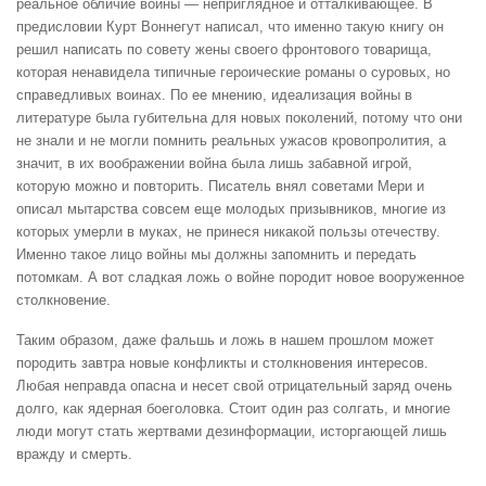
реальное обличие войны — неприглядное и отталкивающее. В
предисловии Курт Воннегут написал, что именно такую книгу он
решил написать по совету жены своего фронтового товарища,
которая ненавидела типичные героические романы о суровых, но
справедливых воинах. По ее мнению, идеализация войны в
литературе была губительна для новых поколений, потому что они
не знали и не могли помнить реальных ужасов кровопролития, а
значит, в их воображении война была лишь забавной игрой,
которую можно и повторить. Писатель внял советами Мери и
описал мытарства совсем еще молодых призывников, многие из
которых умерли в муках, не принеся никакой пользы отечеству.
Именно такое лицо войны мы должны запомнить и передать
потомкам. А вот сладкая ложь о войне породит новое вооруженное
столкновение.
Таким образом, даже фальшь и ложь в нашем прошлом может
породить завтра новые конфликты и столкновения интересов.
Любая неправда опасна и несет свой отрицательный заряд очень
долго, как ядерная боеголовка. Стоит один раз солгать, и многие
люди могут стать жертвами дезинформации, исторгающей лишь
вражду и смерть.