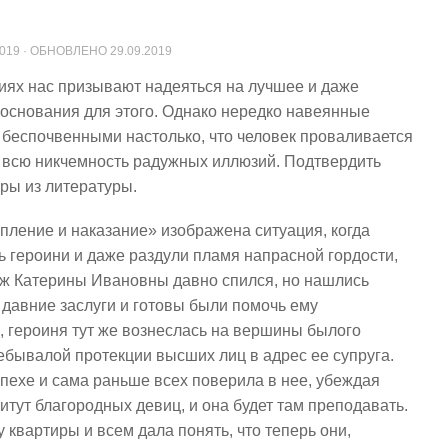
2019
· ОБНОВЛЕНО
29.09.2019
иях нас призывают надеяться на лучшее и даже
основания для этого. Однако нередко навеянные
беспочвенными настолько, что человек проваливается
ет всю никчемность радужных иллюзий. Подтвердить
ры из литературы.
упление и наказание» изображена ситуация, когда
 героини и даже раздули пламя напрасной гордости,
Муж Катерины Ивановны давно спился, но нашлись
давние заслуги и готовы были помочь ему
м, героиня тут же вознеслась на вершины былого
ебывалой протекции высших лиц в адрес ее супруга.
пехе и сама раньше всех поверила в нее, убеждая
итут благородных девиц, и она будет там преподавать.
 квартиры и всем дала понять, что теперь они,