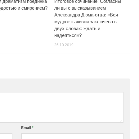
ём драматизм поединка
Итоговое сочинение: Согласны
рдостью и смирением?
ли вы с высказыванием
Александра Дюма-отца: «Вся
мудрость жизни заключена в
двух словах: ждать и
надеяться»?
26.10.2019
Email
*