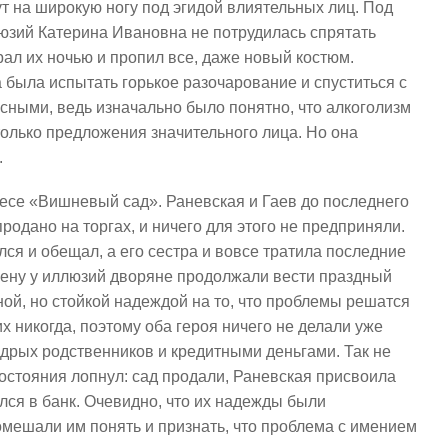
т на широкую ногу под эгидой влиятельных лиц. Под
зий Катерина Ивановна не потрудилась спрятать
ал их ночью и пропил все, даже новый костюм.
была испытать горькое разочарование и спуститься с
сными, ведь изначально было понятно, что алкоголизм
только предложения значительного лица. Но она
.
ьесе «Вишневый сад». Раневская и Гаев до последнего
продано на торгах, и ничего для этого не предприняли.
ся и обещал, а его сестра и вовсе тратила последние
лену у иллюзий дворяне продолжали вести праздный
ой, но стойкой надеждой на то, что проблемы решатся
х никогда, поэтому оба героя ничего не делали уже
дрых родственников и кредитными деньгами. Так не
состояния лопнул: сад продали, Раневская присвоила
ился в банк. Очевидно, что их надежды были
мешали им понять и признать, что проблема с имением