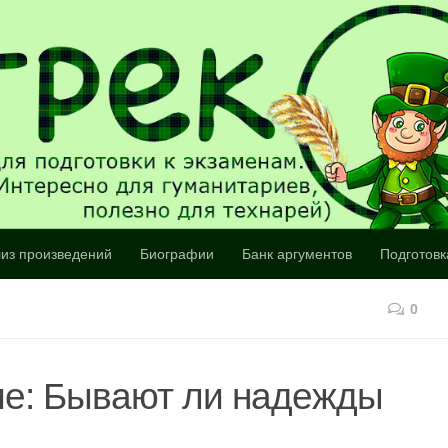
из произведений
Биографии
Банк аргументов
Подготовк
0
ие: Бывают ли надежды