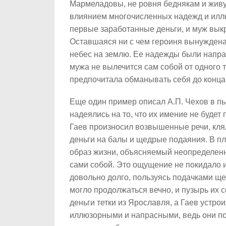
Мармеладовы, не ровня беднякам и живу
влиянием многочисленных надежд и иллю
первые заработанные деньги, и муж выкр
Оставшаяся ни с чем героиня вынуждена 
небес на землю. Ее надежды были напра
мужа не вылечится сам собой от одного 
предпочитала обманывать себя до конца
Еще один пример описал А.П. Чехов в п
надеялись на то, что их имение не будет 
Гаев произносил возвышенные речи, клял
деньги на балы и щедрые подаяния. В п
образ жизни, объясняемый неопределенн
сами собой. Это ощущение не покидало и
довольно долго, пользуясь подачками ще
могло продолжаться вечно, и пузырь их 
деньги тетки из Ярославля, а Гаев устро
иллюзорными и напрасными, ведь они по