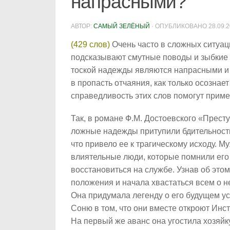
напрасными?
АВТОР:
САМЫЙ ЗЕЛЁНЫЙ
· ОПУБЛИКОВАНО
28.09.
(429 слов)
Очень часто в сложных ситуац
подсказывают смутные поводы и зыбкие 
тоской надежды являются напрасными и 
в пропасть отчаяния, как только осозна
справедливость этих слов помогут приме
Так, в романе Ф.М. Достоевского «Прест
ложные надежды притупили бдительность
что привело ее к трагическому исходу. 
влиятельные люди, которые помнили его 
восстановиться на службе. Узнав об это
положения и начала хвастаться всем о н
Она придумала легенду о его будущем ус
Соню в том, что они вместе откроют Инст
На первый же аванс она угостила хозяйку