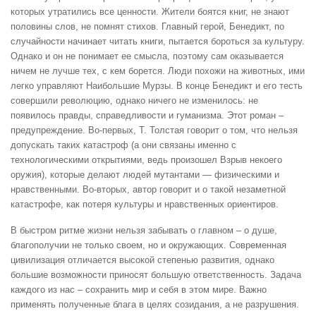
которых утратились все ценности. Жители боятся книг, не знают
половины слов, не помнят стихов. Главный герой, Бенедикт, по
случайности начинает читать книги, пытается бороться за культуру.
Однако и он не понимает ее смысла, поэтому сам оказывается
ничем не лучше тех, с кем борется. Люди похожи на животных, ими
легко управляют Наибольшие Мурзы. В конце Бенедикт и его тесть
совершили революцию, однако ничего не изменилось: не
появилось правды, справедливости и гуманизма. Этот роман –
предупреждение. Во-первых, Т. Толстая говорит о том, что нельзя
допускать таких катастроф (а они связаны именно с
технологическими открытиями, ведь произошел Взрыв некоего
оружия), которые делают людей мутантами — физическими и
нравственными. Во-вторых, автор говорит и о такой незаметной
катастрофе, как потеря культуры и нравственных ориентиров.
В быстром ритме жизни нельзя забывать о главном – о душе,
благополучии не только своем, но и окружающих. Современная
цивилизация отличается высокой степенью развития, однако
большие возможности приносят большую ответственность. Задача
каждого из нас – сохранить мир и себя в этом мире. Важно
применять полученные блага в целях созидания, а не разрушения.