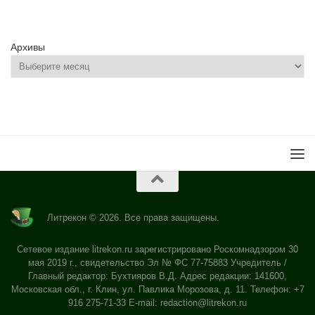
Архивы
Литрекон © 2026. Все права защищены.
Сетевое издание litrekon.ru зарегистрировано Роскомнадзором 30
мая 2019 г., свидетельство Эл № ФС 77-75883 Учредитель /
Главный редактор: Бухтияров В.Д. Адрес редакции: 141600,
Московская обл., г. Клин, ул. Павлика Морозова, д. 11. Телефон: +7
916 275-71-33 E-mail:
redaction@litrekon.ru