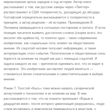
мировоззрение целых народов и ход истории. Автор книги
рассказывает о том, как русские хакеры через «Твиттер»
распространяют в США толерантность, доходящую до абсурда.
Голгофский отрицательно высказывается о толерантности в
принципе, а автор рецензии – об историке. Произведение В.
Пелевина превращается в сплошную постиронию и гротеск. И если
позицию писателя выявить достаточно сложно (скорее всего, его
веселят обе крайности), то понятно одно – такое современное
изобретение, как социальные сети, влияет на общественное
мнение. Из соцсетей человек получает информацию, а также
интерпретацию этого события. Политические и общественные силы
борются за влияние на людей как раз с помощью соцсетей. И
задача каждого из нас – критически оценивать все, что он видит в
интернете. Это изобретение заставляет людей меняться —
становиться более сознательными и самостоятельными в выборе
мнения.
Роман Т. Толстой «Кысь» тоже можно назвать сатирической
антиутопией о технологиях и их влиянии на мир. В нем
рассказывается о том, что на планете произошел «Взрыв в
двадцатом веке», после которого цивилизация разрушилась, люди
стали мутировать и практически превращаться в монстров, у