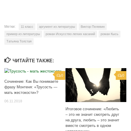
Метки:
11 класс
аргумент из литературы
Виктор Пелевин
пример из литературы
роман Искусство легких касаний
роман Кысь
Татьяна Толстая
ЧИТАЙТЕ ТАКЖЕ:
0
0
Сочинение: Как Вы понимаете
фразу Монтеня: «Трусость —
мать жестокости»?
06.11.2018
Итоговое сочинение: «Любить
– это не значит смотреть друг
на друга, любить – это значит
вместе смотреть в одном