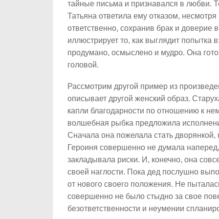
тайные письма и признавался в любви. Т
Татьяна ответила ему отказом, несмотря
ответственно, сохранив брак и доверие 
иллюстрирует то, как выглядит попытка в
продумано, осмыслено и мудро. Она гото
головой.
Рассмотрим другой пример из произведен
описывает другой женский образ. Старух
капли благодарности по отношению к нему
волшебная рыбка предложила исполнение
Сначала она пожелала стать дворянкой, 
Героиня совершенно не думала наперед,
закладывала риски. И, конечно, она совсе
своей наглости. Пока дед послушно выпо
от нового своего положения. Не пыталась
совершенно не было стыдно за свое пове
безответственности и неумении спланиро