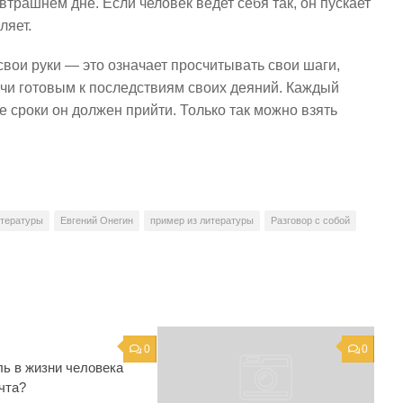
трашнем дне. Если человек ведет себя так, он пускает
ляет.
свои руки — это означает просчитывать свои шаги,
дучи готовым к последствиям своих деяний. Каждый
кие сроки он должен прийти. Только так можно взять
итературы
Евгений Онегин
пример из литературы
Разговор с собой
0
0
ль в жизни человека
чта?