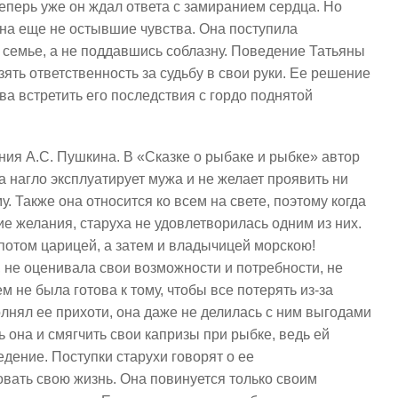
еперь уже он ждал ответа с замиранием сердца. Но
 на еще не остывшие чувства. Она поступила
в семье, а не поддавшись соблазну. Поведение Татьяны
зять ответственность за судьбу в свои руки. Ее решение
ва встретить его последствия с гордо поднятой
ия А.С. Пушкина. В «Сказке о рыбаке и рыбке» автор
а нагло эксплуатирует мужа и не желает проявить ни
. Также она относится ко всем на свете, поэтому когда
 желания, старуха не удовлетворилась одним из них.
потом царицей, а затем и владычицей морскою!
 не оценивала свои возможности и потребности, не
м не была готова к тому, чтобы все потерять из-за
лнял ее прихоти, она даже не делилась с ним выгодами
 она и смягчить свои капризы при рыбке, ведь ей
дение. Поступки старухи говорят о ее
вать свою жизнь. Она повинуется только своим