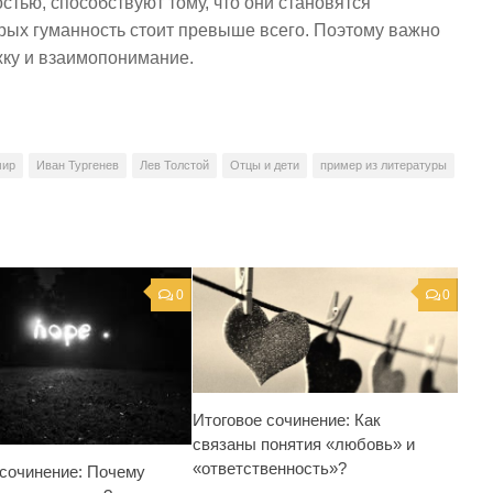
стью, способствуют тому, что они становятся
рых гуманность стоит превыше всего. Поэтому важно
жку и взаимопонимание.
мир
Иван Тургенев
Лев Толстой
Отцы и дети
пример из литературы
0
0
Итоговое сочинение: Как
связаны понятия «любовь» и
«ответственность»?
 сочинение: Почему