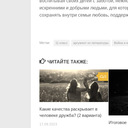
воспитывая своих детей с заботой, нежно
искренними и добрыми людьми, для кото
сохранять внутри семьи любовь, поддер
Метки:
11 класс
аргумент из литературы
Война и 
ЧИТАЙТЕ ТАКЖЕ:
0
Какие качества раскрывает в
человеке дружба? (2 варианта)
Итоговое
17.09.2023