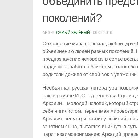
объединить предс
поколений?
АВТОР:
САМЫЙ ЗЕЛЁНЫЙ
·
06.02.2019
Сохранение мира на земле, любви, друж
объединению людей разных поколений. Н
предназначение человека, в семье всег
поддержка, забота о ближнем. Только бл
родители доживают свой век в уважении 
Необъятная русская литература позволя
Так, в романе И. С. Тургенева «Отцы и 
Аркадий – молодой человек, который ст
себя нигилистом, перенимая мировоззре
Аркадия, несмотря разницу позиций, пыта
занятием сына, пытается вникнуть в суть
царит взаимопонимание: Аркадий принимае