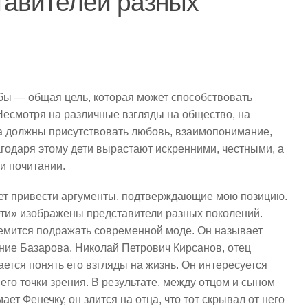
тавителей разных
бы — общая цель, которая может способствовать
есмотря на различные взгляды на общество, на
да должны присутствовать любовь, взаимопонимание,
агодаря этому дети вырастают искренними, честными, а
и почитании.
ет привести аргументы, подтверждающие мою позицию.
дети» изображены представители разных поколений.
ремится подражать современной моде. Он называет
ние Базарова. Николай Петрович Кирсанов, отец
ется понять его взгляды на жизнь. Он интересуется
 его точки зрения. В результате, между отцом и сыном
т Фенечку, он злится на отца, что тот скрывал от него