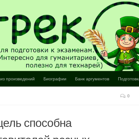
из произведений
Биографии
Банк аргументов
Подготовк
0
цель способна