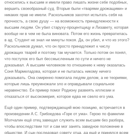
относились к высшим и имели право лишать жизни себе подобных,
вершить своеобразный суд. Вторые были «тварями дрожащими» и
никаких прав не имели. Раскольников захотел испытать себя на
прочность, а свою душу — на возможность принадлежности к
высшим людям. Он убил старуху-процентщицу и Лизавету, которая
вообще ни в чем не была виновата. Потом его жизнь превратилась
в ад. Студент не знал ни минуты покоя. Да, он убил, и что из этого?
Раскольников думал, что он просто принадлежит к числу
дрожащих тварей и поэтому так мучается. Только потом он понял,
что поступок его был бессмысленным по сути и ничего не
доказывал. А высшим человеком по отношению к нему оказалась
Соня Мармеладова, которая и не пыталась никому ничего
доказывать. Она смиренно помогала людям делом, а не теориями,
которые лишь преумножали зло и оправдывали социальное
неравенство. Ее пример помог Родиону развеять иллюзии и
отказаться от высокомерия, которое едва не свело его ума.
Ещё один пример, подтверждающий мою позицию, встречается в
произведении А.С. Грибоедова «Горе от ума». Герою по фамилии
Молчалин ещё отец завещал служить всем высшим без разбора,
чтобы впоследствии тот и сам мог занять завидное положение в
обществе. И сын последовал совету отца, да ещё и принялся всем