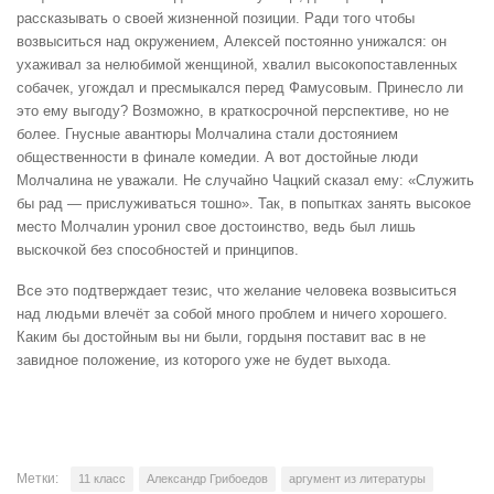
рассказывать о своей жизненной позиции. Ради того чтобы
возвыситься над окружением, Алексей постоянно унижался: он
ухаживал за нелюбимой женщиной, хвалил высокопоставленных
собачек, угождал и пресмыкался перед Фамусовым. Принесло ли
это ему выгоду? Возможно, в краткосрочной перспективе, но не
более. Гнусные авантюры Молчалина стали достоянием
общественности в финале комедии. А вот достойные люди
Молчалина не уважали. Не случайно Чацкий сказал ему: «Служить
бы рад — прислуживаться тошно». Так, в попытках занять высокое
место Молчалин уронил свое достоинство, ведь был лишь
выскочкой без способностей и принципов.
Все это подтверждает тезис, что желание человека возвыситься
над людьми влечёт за собой много проблем и ничего хорошего.
Каким бы достойным вы ни были, гордыня поставит вас в не
завидное положение, из которого уже не будет выхода.
Метки:
11 класс
Александр Грибоедов
аргумент из литературы