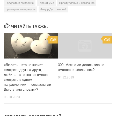
Гордость и смирение
Горе от ума
Преступление и наказание
пример из литературы
Федор Достоевский
ЧИТАЙТЕ ТАКЖЕ:
0
0
«Любить – это не значит
309. Можно ли делить зло на
смотреть друг на друга,
«малое» и «большое»?
любить – это значит вместе
04.12.2019
смотреть в одном
направлении» — согласны ли
Вы с этими словами?
03.10.2023