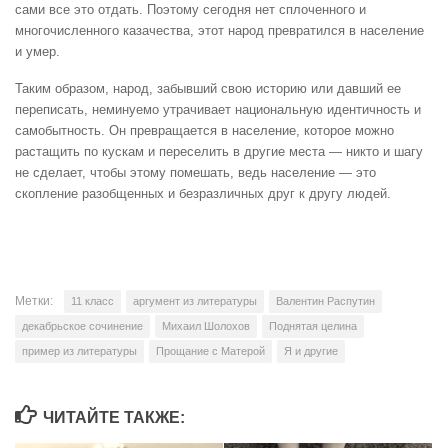
сами все это отдать. Поэтому сегодня нет сплоченного и
многочисленного казачества, этот народ превратился в население
и умер.
Таким образом, народ, забывший свою историю или давший ее
переписать, неминуемо утрачивает национальную идентичность и
самобытность. Он превращается в население, которое можно
растащить по кускам и переселить в другие места — никто и шагу
не сделает, чтобы этому помешать, ведь население — это
скопление разобщенных и безразличных друг к другу людей.
Метки:
11 класс
аргумент из литературы
Валентин Распутин
декабрьское сочинение
Михаил Шолохов
Поднятая целина
пример из литературы
Прощание с Матерой
Я и другие
ЧИТАЙТЕ ТАКЖЕ: