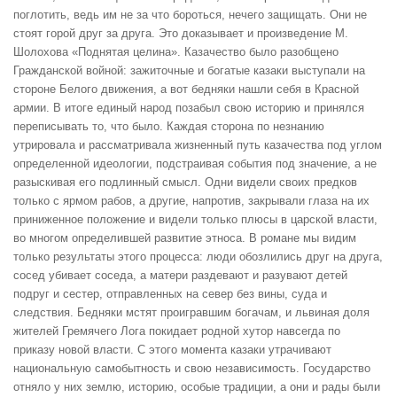
поглотить, ведь им не за что бороться, нечего защищать. Они не
стоят горой друг за друга. Это доказывает и произведение М.
Шолохова «Поднятая целина». Казачество было разобщено
Гражданской войной: зажиточные и богатые казаки выступали на
стороне Белого движения, а вот бедняки нашли себя в Красной
армии. В итоге единый народ позабыл свою историю и принялся
переписывать то, что было. Каждая сторона по незнанию
утрировала и рассматривала жизненный путь казачества под углом
определенной идеологии, подстраивая события под значение, а не
разыскивая его подлинный смысл. Одни видели своих предков
только с ярмом рабов, а другие, напротив, закрывали глаза на их
приниженное положение и видели только плюсы в царской власти,
во многом определившей развитие этноса. В романе мы видим
только результаты этого процесса: люди обозлились друг на друга,
сосед убивает соседа, а матери раздевают и разувают детей
подруг и сестер, отправленных на север без вины, суда и
следствия. Бедняки мстят проигравшим богачам, и львиная доля
жителей Гремячего Лога покидает родной хутор навсегда по
приказу новой власти. С этого момента казаки утрачивают
национальную самобытность и свою независимость. Государство
отняло у них землю, историю, особые традиции, а они и рады были