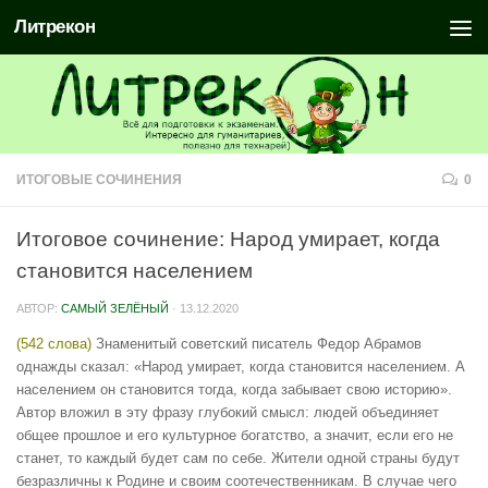
Литрекон
ИТОГОВЫЕ СОЧИНЕНИЯ
0
Итоговое сочинение: Народ умирает, когда
становится населением
АВТОР:
САМЫЙ ЗЕЛЁНЫЙ
·
13.12.2020
(542 слова)
Знаменитый советский писатель Федор Абрамов
однажды сказал: «Народ умирает, когда становится населением. А
населением он становится тогда, когда забывает свою историю».
Автор вложил в эту фразу глубокий смысл: людей объединяет
общее прошлое и его культурное богатство, а значит, если его не
станет, то каждый будет сам по себе. Жители одной страны будут
безразличны к Родине и своим соотечественникам. В случае чего