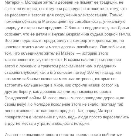
Матерой». Молодые жители деревни не помнят ее традиций, не
знают ее истории, поэтому они равнодушно относятся к тому, что
ее расселят и затопят для сооружения электростанции. Только
пожилые обитатели Матеры ценят ее самобытность, уникальную
природу и старинные предания. С болью в сердце старушка Дарья
осознает, что ее детям и внукам безразлична судьба родной земли.
Все они подались в города, живут в комфорте и довольстве, не
навещая отчего дома и могил дорогих покойников. Они забыли о
том, что объединяло жителей Матеры — историю этого
таинственного и глухого места. В самом начале произведения
автор с любовью и трепетом рассказывает нам о преданиях
старины глубокой: как и кто основал патеру 300 лет назад, как
возникли забавные названия местных островов, которых не
встретить больше нигде в мире, как строили казаки острог на
другом берегу, как деревню заняли колчаковцы во время
Гражданской войны. Многое, очень многое повидала деревня на
своем веку! Но молодое поколение этого не знало, поэтому так
легко отреклось от наследия предков. Так, народ Матеры
превратился в население и умер, ведь люди просто переселились
в другие места и утратили общность истории.
Иванов, не помнящих своего родства, очень просто победить и