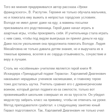
Того же мнения придерживался автор рассказа «Уроки
французского», В. Распутин. Героиня не только обучала мальчика,
но и помогала ему выжить в непростых городских условиях.
Володя не имел денег даже на еду, а мамины посылки
присваивала его родственница. Герой даже начал играть в
азартные игры, чтобы прокормить себя. И учительница стала играть
с ним сама, чтобы под видом выигрыша он принял деньги на еду.
Даже после увольнения она продолжила помогать Володе. Лидия
Михайловна не только давала детям знания, но и выручала их в
тяжелые времена, вселяя в их сердца отзывчивость, сочувствие и
веру в лучшее.
Столь же «особенным» учителем является герой книги Ф.
Искандера «Тринадцатый подвиг Геракла». Харлампий Диагенович
наказывал нерадивых учеников насмешками, и главному герою
тоже досталась шутка. Учитель сравнил его с древнегреческим
воином, который делал подвиги из-за смелости, только вот
провинившийся школьник совершал их из-за трусости. Он убедил
медсестру забрать класс на прививку, чтобы не отвечать на уроке.
Метод преподавателя сработал: к следующему занятию юный
Геракл подготовился. Так, Харлампий Диагенович не только учил