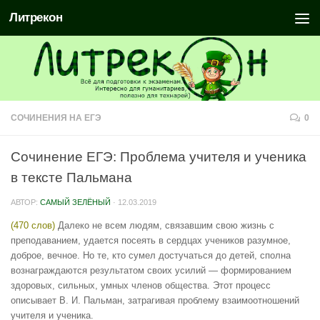
Литрекон
СОЧИНЕНИЯ НА ЕГЭ
0
Сочинение ЕГЭ: Проблема учителя и ученика
в тексте Пальмана
АВТОР:
САМЫЙ ЗЕЛЁНЫЙ
·
12.03.2019
(470 слов)
Далеко не всем людям, связавшим свою жизнь с
преподаванием, удается посеять в сердцах учеников разумное,
доброе, вечное. Но те, кто сумел достучаться до детей, сполна
вознаграждаются результатом своих усилий — формированием
здоровых, сильных, умных членов общества. Этот процесс
описывает В. И. Пальман, затрагивая проблему взаимоотношений
учителя и ученика.