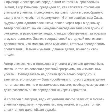
к природе и бесстрашие перед лицом ее грозных проявлений».
Значит, Егор Иванович предвидел то, как сложатся отношения
учителя и ученика, и специально направил сына в своеобразную
школу жизни, чтобы тот «возмужал». И он не ошибся: сам Саша,
будучи одиннадцатиклассником, пошел через горы в одиночку.
Автор описывает, как он «нежданно-негаданно заявился домой с
рюкзаком, в разорванных кедах, с лицом обветренным, загорелым
и мужественным». Значит, географ своей методикой воспитания
добился того, что мальчик стал мужчиной, готовым преодолевать
препятствия. Навыки и умения, данные детям, принесли свои
плоды.
Автор считает, что в отношениях ученика и учителя должно быть
место не только освоению учебной программы, но и жизненным
урокам. Преподаватель не должен формально подходить к
занятиям, его миссия — быть «особенным», то есть давать детям
не только знания, но и практические навыки, необходимые умения и
даже развивать в них определенные черты характера.
Я согласен с автором, ведь от учителя многое зависит: и любовь
ученика к предмету, и уровень его подготовки, и и даже то, как
сложится его дальнейшая судьба.