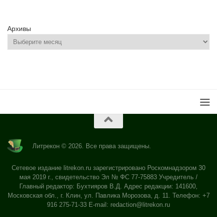
Архивы
Литрекон © 2026. Все права защищены.
Сетевое издание litrekon.ru зарегистрировано Роскомнадзором 30
мая 2019 г., свидетельство Эл № ФС 77-75883 Учредитель /
Главный редактор: Бухтияров В.Д. Адрес редакции: 141600,
Московская обл., г. Клин, ул. Павлика Морозова, д. 11. Телефон: +7
916 275-71-33 E-mail:
redaction@litrekon.ru