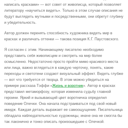
написать красками» — вот совет от живописца, который позволяет
литератору «научиться видеть». Только в этом случае описания не
будут выглядеть мутными и посредственными, они обретут глубину
и убедительность.
Автор должен перенять способность художника видеть мир в
красках и различать оттенки — такова позиция К.Г. Паустовского.
Я согласен с этим. Начинающему писателю необходимо
представить себя живописцем и смотреть на мир более
осмысленно. Недостаточно просто пройти мимо красивого места
или лица, важно вглядеться в каждую черточку, понять, какие
переходы и светотени создают визуальный эффект. Видеть глубже
— вот что требуется от творца. В этом можно убедиться на
примере рассказа Тэффи «
Жизнь и воротник
«. Автор в красках
представил метаморфозу, которая изменила судьбу главной
героини. Яркий и вызывающий цвет воротничка определил
поведение Олечки. Она начала подстраиваться под свой новый
имидж. Каждая деталь выражает ее самоощущение. Писательница
обладала наблюдательностью художницы, иначе она не смогла бы
так лаконично и тонко описать произошедшее с Олечкой.