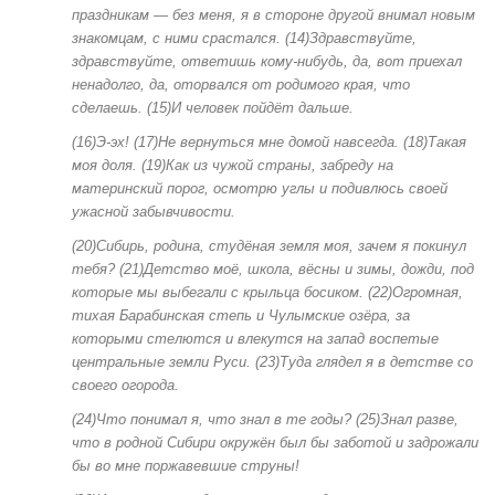
праздникам — без меня, я в стороне другой внимал новым
знакомцам, с ними срастался. (14)Здравствуйте,
здравствуйте, ответишь кому-нибудь, да, вот приехал
ненадолго, да, оторвался от родимого края, что
сделаешь. (15)И человек пойдёт дальше.
(16)Э-эх! (17)Не вернуться мне домой навсегда. (18)Такая
моя доля. (19)Как из чужой страны, забреду на
материнский порог, осмотрю углы и подивлюсь своей
ужасной забывчивости.
(20)Сибирь, родина, студёная земля моя, зачем я покинул
тебя? (21)Детство моё, школа, вёсны и зимы, дожди, под
которые мы выбегали с крыльца босиком. (22)Огромная,
тихая Барабинская степь и Чулымские озёра, за
которыми стелются и влекутся на запад воспетые
центральные земли Руси. (23)Туда глядел я в детстве со
своего огорода.
(24)Что понимал я, что знал в те годы? (25)Знал разве,
что в родной Сибири окружён был бы заботой и задрожали
бы во мне поржавевшие струны!