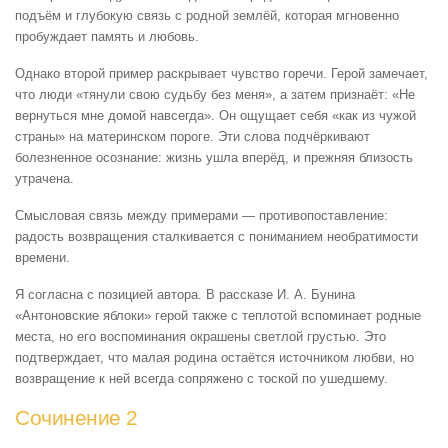
подъём и глубокую связь с родной землёй, которая мгновенно
пробуждает память и любовь.
Однако второй пример раскрывает чувство горечи. Герой замечает,
что люди «тянули свою судьбу без меня», а затем признаёт: «Не
вернуться мне домой навсегда». Он ощущает себя «как из чужой
страны» на материнском пороге. Эти слова подчёркивают
болезненное осознание: жизнь ушла вперёд, и прежняя близость
утрачена.
Смысловая связь между примерами — противопоставление:
радость возвращения сталкивается с пониманием необратимости
времени.
Я согласна с позицией автора. В рассказе И. А. Бунина
«Антоновские яблоки» герой также с теплотой вспоминает родные
места, но его воспоминания окрашены светлой грустью. Это
подтверждает, что малая родина остаётся источником любви, но
возвращение к ней всегда сопряжено с тоской по ушедшему.
Сочинение 2