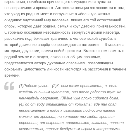
взросления, неизбежно приносящего отчуждение и чувство
невозвратимости прошлого. Авторская позиция заключается в том,
что уход из родных мест и погружение в «большую жизнь»
обедняют внутренний мир человека, лишая его той естественной
опоры, которую даёт родина, семья и круг детских привязанностей.
С горечью осознавая невозможность вернуться домой навсегда,
рассказчик подчёркивает трагичность человеческой судьбы, в
которой движение вперёд сопровождается потерями — близости с
матерью, друзьями, самим собой прежним. Вместе с тем память о
родной земле и о людях, связанных общим прошлым,
представляется автору духовным спасением, позволяющим
сохранить целостность личности несмотря на расстояния и течение
времени.
(1)Родные углы… (2)К, ним тоже привыкаешь, и, если
живёшь сильным чувством, они после радости тут же
чем-нибудь огорчают. (3)Мне уже плохо сидится дома.
(4)Год от году отвыкаешь от комнаты, где ты спал
несмышлёным и тебе к изголовью подносили парное
молоко, от крыльца, на котором ты любил греться
спросонья, от выросших сверстников, казалось, навечно
незаменимых, верных бездумным играм и «страшным»