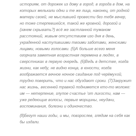
историям, от дорожек из дому в город, в города в дом, на
которых мелькали одни и те же лица, наконец, от родной
матери своей, не мыслившей провести без тебя вечер,
но тоже стерпевшейся, такой же кровной, дорогой и
(зачем скрывать?) всё же застланной туманом
расстояний, живым отсутствием изо дня в день,
украденной наступившими твоими заботами, женскими
лицами, новыми голосами. (5)А больше всего меня
огорчала заметная возрастная перемена в людях, в
сверстниках в первую очередь. (6)Ведь в детстве, когда
жизни, как небу, не видно конца, в юности, когда
воображается вечное ночное свидание под черёмухой,
трудно поверить, что и нас обуздают сроки. (7)Закружит
нас жизнь, весенней травкой поднимется кто-то моложе:
им — нетерпение, глупое счастье ‘от лихости, нам —
уже редеющие волосы, первые морщины, неудачи,
воспоминания, болезни и одиночество.
(8)Бегут наши годы, и мы, повзрослев, глядим на себя как
бы издали.