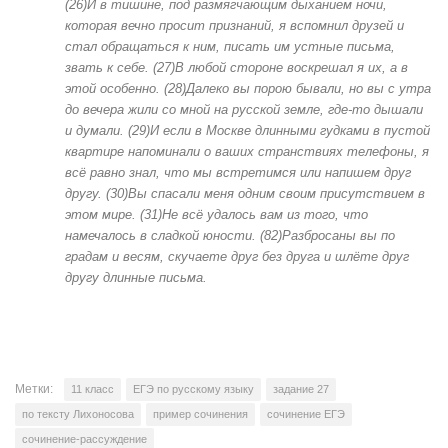
(26)И в тишине, под размягчающим дыханием ночи,
которая вечно просит признаний, я вспомнил друзей и
стал обращаться к ним, писать им устные письма,
звать к себе. (27)В любой стороне воскрешал я их, а в
этой особенно. (28)Далеко вы порою бывали, но вы с утра
до вечера жили со мной на русской земле, где-то дышали
и думали. (29)И если в Москве длинными гудками в пустой
квартире напоминали о ваших странствиях телефоны, я
всё равно знал, что мы встретимся или напишем друг
другу. (30)Вы спасали меня одним своим присутствием в
этом мире. (31)Не всё удалось вам из того, что
намечалось в сладкой юности. (82)Разбросаны вы по
градам и весям, скучаете друг без друга и шлёте друг
другу длинные письма.
Метки:
11 класс
ЕГЭ по русскому языку
задание 27
по тексту Лихоносова
пример сочинения
сочинение ЕГЭ
сочинение-рассуждение