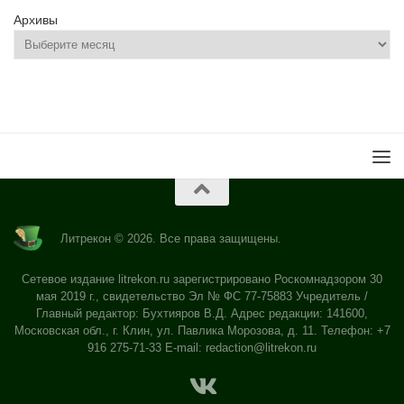
Архивы
Литрекон © 2026. Все права защищены.
Сетевое издание litrekon.ru зарегистрировано Роскомнадзором 30
мая 2019 г., свидетельство Эл № ФС 77-75883 Учредитель /
Главный редактор: Бухтияров В.Д. Адрес редакции: 141600,
Московская обл., г. Клин, ул. Павлика Морозова, д. 11. Телефон: +7
916 275-71-33 E-mail:
redaction@litrekon.ru