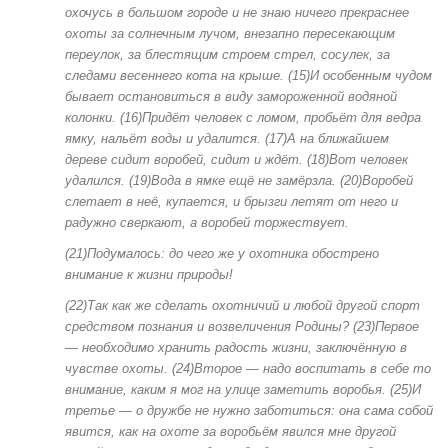
охочусь в большом городе и не знаю ничего прекраснее
охоты за солнечным лучом, внезапно пересекающим
переулок, за блестящим строем стрел, сосулек, за
следами весеннего кота на крыше. (15)И особенным чудом
бывает остановиться в виду замороженной водяной
колонки. (16)Придёт человек с ломом, пробьёт для ведра
ямку, нальёт воды и удалится. (17)А на ближайшем
дереве сидит воробей, сидит и ждёт. (18)Вот человек
удалился. (19)Вода в ямке ещё не замёрзла. (20)Воробей
слетает в неё, купается, и брызги летят от него и
радужно сверкают, а воробей торжествует.
(21)Подумалось: до чего же у охотника обострено
внимание к жизни природы!
(22)Так как же сделать охотничий и любой другой спорт
средством познания и возвеличения Родины? (23)Первое
— необходимо хранить радость жизни, заключённую в
чувстве охоты. (24)Второе — надо воспитать в себе то
внимание, каким я мог на улице заметить воробья. (25)И
третье — о дружбе не нужно заботиться: она сама собой
явится, как на охоте за воробьём явился мне другой