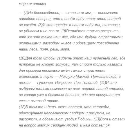
мере охотники.
— (7)Не беспокойтесь, — отвечаем мы, — вспомните
народное поверье, что в своём саду своих птиц ястреб
не клюёт. (8)И это правда: в нашем саду мы, охотники,
не убиваем и не ловим. (9)Остаётся только раскрыть,
что же это такое наш лес, где мы, будучи страстными
охотниками, разводим живое и обогащаем повседневно
наши леса, поля, реки, моря.
(10)Для того чтобы увидеть этот наш чудесный лес, где
ястребы не клюют голубей, нам стоит только назвать
для примера несколько имён самых страстных
охотников: в науке — Миклухо-Маклай, Пржевальский, в
поэзии — Тургенев, Некрасов, Лев Толстой. (11)И это
выбраны только немногие из всех вершин нашей страны,
не говоря уже о богатых долинах, где все прячутся от
глаз в высокой траве.
(12)В том-то и дело, оказывается, что ястребы,
обогащённые человеческим сердцем и разумом, не
разоряют, а обогащают угодья Родины. (13)Вот и ответ
на вопрос мягких сердцем людей, и нам остаётся