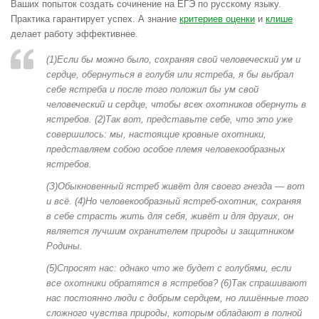
Ваших попыток создать сочинение на ЕГЭ по русскому языку.
Практика гарантирует успех. А знание
критериев оценки
и
клише
делает работу эффективнее.
(1)Если бы можно было, сохраняя свой человеческий ум и
сердце, обернуться в голубя или ястреба, я бы выбрал
себе ястреба и после того положил бы ум свой
человеческий и сердце, чтобы всех охотников обернуть в
ястребов. (2)Так вот, представьте себе, что это уже
совершилось: мы, настоящие кровные охотники,
представляем собою особое племя человекообразных
ястребов.
(З)Обыкновенный ястреб живёт для своего гнезда — вот
и всё. (4)Но человекообразный ястреб-охотник, сохраняя
в себе страсть жить для себя, живёт и для других, он
является лучшим охранителем природы и защитником
Родины.
(5)Спросят нас: однако что же будет с голубями, если
все охотники обратятся в ястребов? (6)Так спрашивают
нас постоянно люди с добрым сердцем, но лишённые того
сложного чувства природы, которым обладают в полной