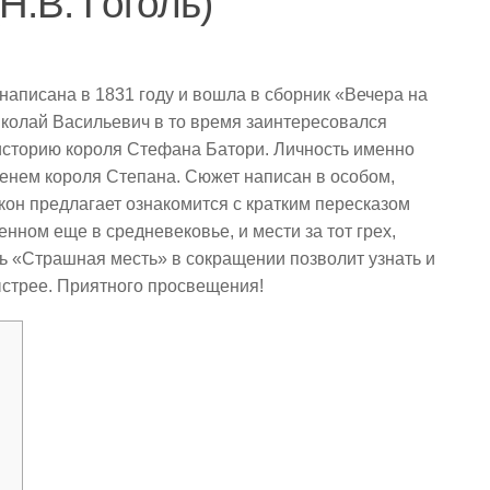
Н.В. Гоголь)
написана в 1831 году и вошла в сборник «Вечера на
Николай Васильевич в то время заинтересовался
 историю короля Стефана Батори. Личность именно
менем короля Степана. Сюжет написан в особом,
он предлагает ознакомится с кратким пересказом
нном еще в средневековье, и мести за тот грех,
ь «Страшная месть» в сокращении позволит узнать и
ыстрее. Приятного просвещения!