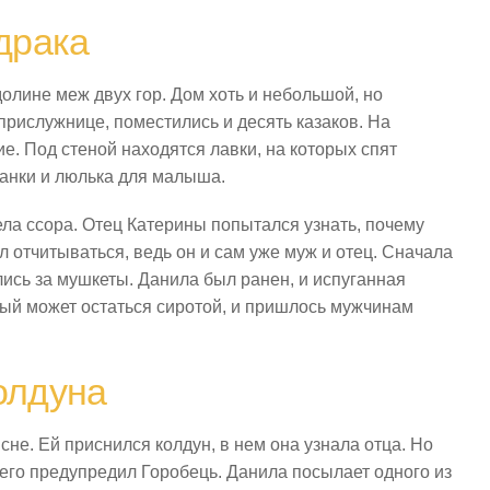
 драка
олине меж двух гор. Дом хоть и небольшой, но
прислужнице, поместились и десять казаков. На
ие. Под стеной находятся лавки, на которых спят
жанки и люлька для малыша.
ела ссора. Отец Катерины попытался узнать, почему
л отчитываться, ведь он и сам уже муж и отец. Сначала
лись за мушкеты. Данила был ранен, и испуганная
рый может остаться сиротой, и пришлось мужчинам
олдуна
не. Ей приснился колдун, в нем она узнала отца. Но
его предупредил Горобець. Данила посылает одного из