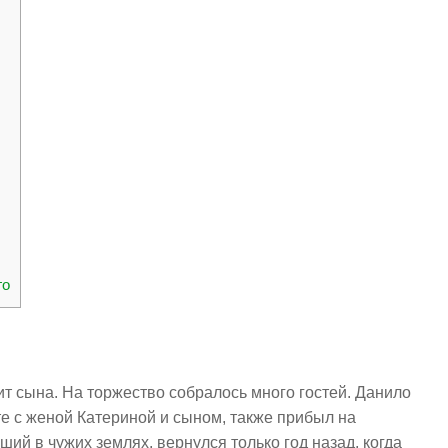
го
т сына. На торжество собралось много гостей. Данило
е с женой Катериной и сыном, также прибыл на
ший в чужих землях, вернулся только год назад, когда