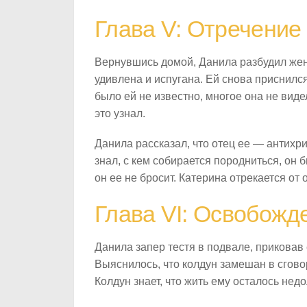
Глава V: Отречение 
Вернувшись домой, Данила разбудил жену,
удивлена и испугана. Ей снова приснился
было ей не известно, многое она не виде
это узнал.
Данила рассказал, что отец ее — антихр
знал, с кем собирается породниться, он б
он ее не бросит. Катерина отрекается от 
Глава VI: Освобожд
Данила запер тестя в подвале, приковав
Выяснилось, что колдун замешан в сгово
Колдун знает, что жить ему осталось недо