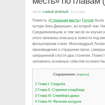
месть» по главам (
АВТОР:
САМЫЙ ЗЕЛЁНЫЙ
·
21.12.2022
Повесть «
Страшная месть
»
Гоголя
была 
хуторе близ Диканьки», во второй том. 
Средневековьем, в том числе он изучал
этого человека описана в повести под и
фольклорном стиле. Многомудрый Литрек
произведения о страшном грехе, соверше
свершенной спустя два столетия. Повест
запомнить основные события из книги б
Содержание:
[
скрыть
]
1
Глава I: Свадьба
2
Глава II: Странное кладбище
3
Глава III: Семейная драка
4
Глава IV: Явление колдуна