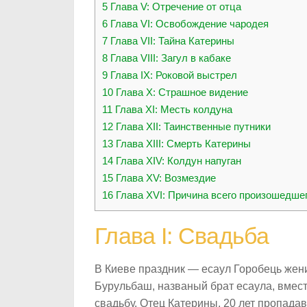
5
Глава V: Отречение от отца
6
Глава VI: Освобождение чародея
7
Глава VII: Тайна Катерины
8
Глава VIII: Загул в кабаке
9
Глава IX: Роковой выстрел
10
Глава X: Страшное видение
11
Глава XI: Месть колдуна
12
Глава XII: Таинственные путники
13
Глава XIII: Смерть Катерины
14
Глава XIV: Колдун напуган
15
Глава XV: Возмездие
16
Глава XVI: Причина всего произошедше
Глава I: Свадьба
В Киеве праздник — есаул Горобець жени
Бурульбаш, названый брат есаула, вмест
свадьбу. Отец Катерины, 20 лет пропадав