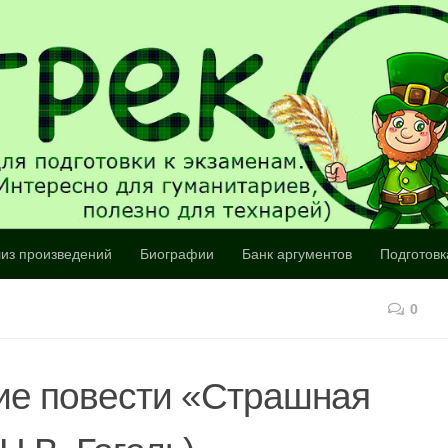
из произведений
Биографии
Банк аргументов
Подготовк
0
ие повести «Страшная