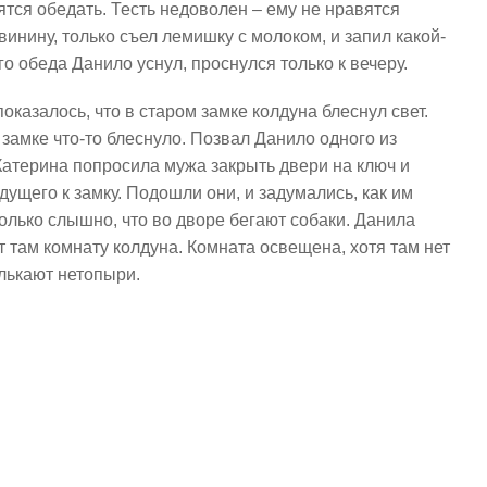
дятся обедать. Тесть недоволен – ему не нравятся
свинину, только съел лемишку с молоком, и запил какой-
о обеда Данило уснул, проснулся только к вечеру.
оказалось, что в старом замке колдуна блеснул свет.
в замке что-то блеснуло. Позвал Данило одного из
 Катерина попросила мужа закрыть двери на ключ и
идущего к замку. Подошли они, и задумались, как им
 только слышно, что во дворе бегают собаки. Данила
ит там комнату колдуна. Комната освещена, хотя там нет
елькают нетопыри.