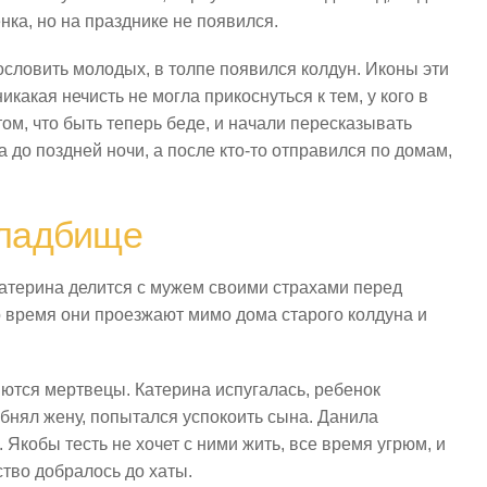
нка, но на празднике не появился.
ословить молодых, в толпе появился колдун. Иконы эти
никакая нечисть не могла прикоснуться к тем, у кого в
том, что быть теперь беде, и начали пересказывать
а до поздней ночи, а после кто-то отправился по домам,
 кладбище
атерина делится с мужем своими страхами перед
то время они проезжают мимо дома старого колдуна и
яются мертвецы. Катерина испугалась, ребенок
обнял жену, попытался успокоить сына. Данила
 Якобы тесть не хочет с ними жить, все время угрюм, и
ство добралось до хаты.