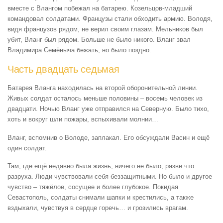
вместе с Влангом побежал на батарею. Козельцов-младший
командовал солдатами. Французы стали обходить армию. Володя,
видя французов рядом, не верил своим глазам. Мельников был
убит, Вланг был рядом. Больше не было никого. Вланг звал
Владимира Семёныча бежать, но было поздно.
Часть двадцать седьмая
Батарея Вланга находилась на второй оборонительной линии.
Живых солдат осталось меньше половины – восемь человек из
двадцати. Ночью Вланг уже отправился на Северную. Было тихо,
хоть и вокруг шли пожары, вспыхивали молнии…
Вланг, вспомнив о Володе, заплакал. Его обсуждали Васин и ещё
один солдат.
Там, где ещё недавно была жизнь, ничего не было, разве что
разруха. Люди чувствовали себя беззащитными. Но было и другое
чувство – тяжёлое, сосущее и более глубокое. Покидая
Севастополь, солдаты снимали шапки и крестились, а также
вздыхали, чувствуя в сердце горечь… и грозились врагам.