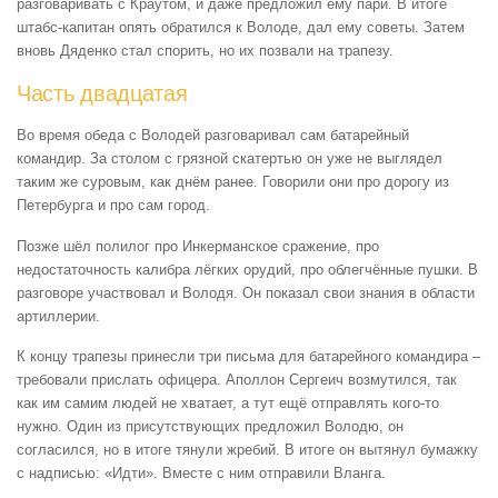
разговаривать с Краутом, и даже предложил ему пари. В итоге
штабс-капитан опять обратился к Володе, дал ему советы. Затем
вновь Дяденко стал спорить, но их позвали на трапезу.
Часть двадцатая
Во время обеда с Володей разговаривал сам батарейный
командир. За столом с грязной скатертью он уже не выглядел
таким же суровым, как днём ранее. Говорили они про дорогу из
Петербурга и про сам город.
Позже шёл полилог про Инкерманское сражение, про
недостаточность калибра лёгких орудий, про облегчённые пушки. В
разговоре участвовал и Володя. Он показал свои знания в области
артиллерии.
К концу трапезы принесли три письма для батарейного командира –
требовали прислать офицера. Аполлон Сергеич возмутился, так
как им самим людей не хватает, а тут ещё отправлять кого-то
нужно. Один из присутствующих предложил Володю, он
согласился, но в итоге тянули жребий. В итоге он вытянул бумажку
с надписью: «Идти». Вместе с ним отправили Вланга.