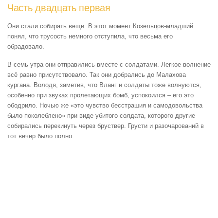
Часть двадцать первая
Они стали собирать вещи. В этот момент Козельцов-младший
понял, что трусость немного отступила, что весьма его
обрадовало.
В семь утра они отправились вместе с солдатами. Легкое волнение
всё равно присутствовало. Так они добрались до Малахова
кургана. Володя, заметив, что Вланг и солдаты тоже волнуются,
особенно при звуках пролетающих бомб, успокоился – его это
ободрило. Ночью же «это чувство бесстрашия и самодовольства
было поколеблено» при виде убитого солдата, которого другие
собирались перекинуть через бруствер. Грусти и разочарований в
тот вечер было полно.