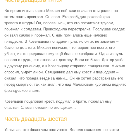
Во время игры в карты Михаил всё-таки сначала отыгрался, но
затем опять проиграл. Он спал. Его разбудил роковой крик –
тревога и штурм! Он, побоявшись, что его посчитают трусом,
побежал к солдатам. Происходила перестрелка. Послушав солдат,
он взял саблю и побежал. С ним помчались ещё человек
пятьдесят. В Козельцова попадали пули, но он их не замечал –
было не до этого. Михаил понимал, что, вероятнее всего, его
убьют, и это придавало ему ещё больше храбрости. Одна из пуль
попала в грудь, его отнесли к доктору. Боли не было. Доктор ушёл
к другому раненому, а к Козельцову отправил священника. Михаил
спросил, умрёт ли он. Священник дал ему крест и подбодрил –
сказал, что победа везде за нами… Он не хотел расстраивать его
перед смертью, так как знал, что над Малаховым курганом поднято
французское знамя.
Козельцов поцеловал крест, подумал о брате, пожелал ему
счастья. Слезы потекли по его щекам…
Часть двадцать шестая
Услышав, что французы наступают, Володя окаменел, но затем