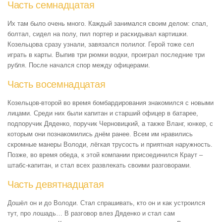
Часть семнадцатая
Их там было очень много. Каждый занимался своим делом: спал,
болтал, сидел на полу, пил портер и раскидывал картишки.
Козельцова сразу узнали, завязался полилог. Герой тоже сел
играть в карты. Выпив три рюмки водки, проиграл последние три
рубля. После начался спор между офицерами.
Часть восемнадцатая
Козельцов-второй во время бомбардирования знакомился с новыми
лицами. Среди них были капитан и старший офицер в батарее,
подпоручик Дяденко, поручик Черновицкий, а также Вланг, юнкер, с
которым они познакомились днём ранее. Всем им нравились
скромные манеры Володи, лёгкая трусость и приятная наружность.
Позже, во время обеда, к этой компании присоединился Краут –
штабс-капитан, и стал всех развлекать своими разговорами.
Часть девятнадцатая
Дошёл он и до Володи. Стал спрашивать, кто он и как устроился
тут, про лошадь… В разговор влез Дяденко и стал сам