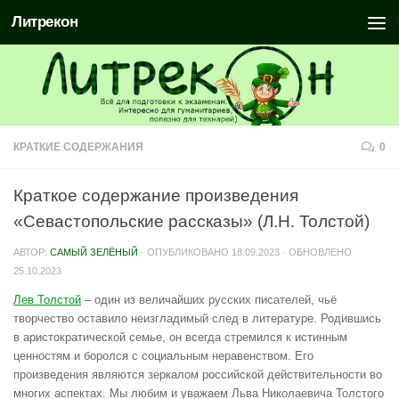
Литрекон
КРАТКИЕ СОДЕРЖАНИЯ
0
Краткое содержание произведения
«Севастопольские рассказы» (Л.Н. Толстой)
АВТОР:
САМЫЙ ЗЕЛЁНЫЙ
· ОПУБЛИКОВАНО
18.09.2023
· ОБНОВЛЕНО
25.10.2023
Лев Толстой
– один из величайших русских писателей, чьё
творчество оставило неизгладимый след в литературе. Родившись
в аристократической семье, он всегда стремился к истинным
ценностям и боролся с социальным неравенством. Его
произведения являются зеркалом российской действительности во
многих аспектах. Мы любим и уважаем Льва Николаевича Толстого