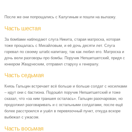
После же они попрощались с Калугиным и пошли на вылазку.
Часть шестая
За бомбами наблюдают слуга Никита, старая матроска, которая
тоже прощалась с Михайловым, и её дочь десяти лет. Слуга
горевал по своему штабс-капитану, так как любил его. Матроска и
дочь вели разговоры про бомбы. Поручик Непшитшетский, придя с
юнкером Жвадческим, отправил старуху к генералу.
Часть седьмая
Князь Гальцин встречает всё больше и больше солдат с носилками
– идут они с бастиона. Подошёл поручик Непшитшетский и тоже
сказал, что «за ним траншея осталась». Гальцин разочарован, но
продолжил разговаривать и с остальными солдатами, после ещё
более расстроился и ушёл в перевязочный пункт, откуда вскоре
выбежал с ужасом.
Часть восьмая