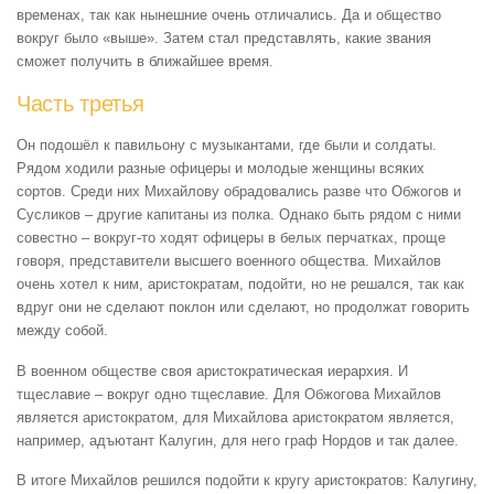
временах, так как нынешние очень отличались. Да и общество
вокруг было «выше». Затем стал представлять, какие звания
сможет получить в ближайшее время.
Часть третья
Он подошёл к павильону с музыкантами, где были и солдаты.
Рядом ходили разные офицеры и молодые женщины всяких
сортов. Среди них Михайлову обрадовались разве что Обжогов и
Сусликов – другие капитаны из полка. Однако быть рядом с ними
совестно – вокруг-то ходят офицеры в белых перчатках, проще
говоря, представители высшего военного общества. Михайлов
очень хотел к ним, аристократам, подойти, но не решался, так как
вдруг они не сделают поклон или сделают, но продолжат говорить
между собой.
В военном обществе своя аристократическая иерархия. И
тщеславие – вокруг одно тщеславие. Для Обжогова Михайлов
является аристократом, для Михайлова аристократом является,
например, адъютант Калугин, для него граф Нордов и так далее.
В итоге Михайлов решился подойти к кругу аристократов: Калугину,