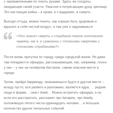
с окровавленными по локоть руками. Здесь же солдаты,
ожидающие своей участи. Ужасное и потрясающее душу зрелище.
Это настоящая война – в крови, в страданиях, в смерти…
Выходя оттуда, можно понять, как хорошо быть здоровым и
вдыхать в себя чистый воздух, а там уже и задумаешься:
«Что значит смерть и страдания такого ничтожного
червяка, как я, в сравнении с столькими смертями и
столькими страданиями?»
После вновь прогулка по городу среди городской жизни. Но даже
там попадаются офицеры, рассказывающие, как, например, плохо
у них – у них на четвёртом бастионе, самом опасном месте в
городе.
Затем, пройдя баррикаду, оказываешься будто в другом месте –
всюду пусто, всё разбито и разломано, валяются ядра, … редкие
люди в форме… свист бомб… Можно встретить офицера, и он,
если его расспросить, расскажет про батарею, про бомбу,
положившую пятого числа одиннадцать человек… и большое
количество других печальных событий.