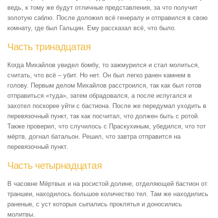
ведь, к тому же будут отличные представления, за что получит
золотую саблю. После доложил всё генералу и отправился в свою
комнату, где был Гальцин. Ему рассказал всё, что было.
Часть тринадцатая
Когда Михайлов увидел бомбу, то зажмурился и стал молиться,
считать, что всё – убит. Но нет. Он был легко ранен камнем в
голову. Первым делом Михайлов расстроился, так как был готов
отправиться «туда», затем обрадовался, а после испугался и
захотел поскорее уйти с бастиона. После же передумал уходить в
перевязочный пункт, так как посчитал, что должен быть с ротой.
Также проверил, что случилось с Праскухиным, убедился, что тот
мёртв, догнал батальон. Решил, что завтра отправится на
перевязочный пункт.
Часть четырнадцатая
В часовне Мёртвых и на росистой долине, отделяющей бастион от
траншеи, находилось большое количество тел. Там же находились
раненые, с уст которых сыпались проклятья и доносились
молитвы.