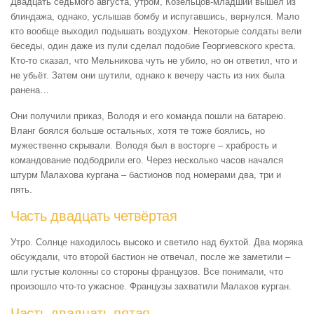
Двадцать седьмого августа, утром, Козельцов-младший вышел из
блиндажа, однако, услышав бомбу и испугавшись, вернулся. Мало
кто вообще выходил подышать воздухом. Некоторые солдаты вели
беседы, один даже из пули сделал подобие Георгиевского креста.
Кто-то сказал, что Мельникова чуть не убило, но он ответил, что и
не убьёт. Затем они шутили, однако к вечеру часть из них была
ранена…
Они получили приказ, Володя и его команда пошли на батарею.
Вланг боялся больше остальных, хотя те тоже боялись, но
мужественно скрывали. Володя был в восторге – храбрость и
командование подбодрили его. Через несколько часов начался
штурм Малахова кургана – бастионов под номерами два, три и
пять.
Часть двадцать четвёртая
Утро. Солнце находилось высоко и светило над бухтой. Два моряка
обсуждали, что второй бастион не отвечал, после же заметили –
шли густые колонны со стороны французов. Все понимали, что
произошло что-то ужасное. Французы захватили Малахов курган.
Часть двадцать пятая