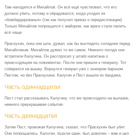
Там находился и Михайлов. Он всё ещё чувствовал, что его
должно убить, потому и обрадовался, когда уходил из
«бомбардированья» (так как получил приказ о передислокации).
Только Михайлов попрощался с майором, как враги стали палить
всё чаще.
Праскухин, пока они шли, думал, как бы выглядеть солиднее перед
Михайловым. Михайлов думал то же самое. Немного погодя они
встретили Калугина. Он расспросил у штабс-капитана о
происходящем на ложементах. После они пришли к генералу. Тот
собирался на вышку. Вернулся генерал уже с юнкером бароном
Пестом, но без Праскухина. Калугин и Пест вышли из бандажа.
Часть одиннадцатая
Пест стал рассказывать Калугину, что же происходило на вылазке,
немного приукрашивая события.
Часть двенадцатая
Затем Пест, провожая Калугина, сказал, что Праскухин был убит.
Они попрощались. Калугин, будучи один, был доволен – жив и цел