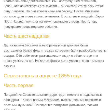
хвалились свои достижениями. Им навстречу шёл Михайлов,
боясь, что аристократы его заметят – он считал, что те посчитают
рану липовой. Но они всё-таки начали беседу. После Михайлов
остался один и сел возле памятника. К остальным подошёл барон
Пест. Начался полилог на тему перемирия сторон. Пест вновь
приукрасил происходящие события.
Часть шестнадцатая
Да, на нашем бастионе и на французской траншее были
выставлены белые флаги, между которыми были разбросаны трупы
солдат. Обо всём этом разговаривали люди с обеих сторон на
французском языке. Но белые флаги были убраны, вновь слышны
взрывы.
Севастополь в августе 1855 года
Часть первая
По одной из Севастопольских дорог едет тележка с недюжинным
офицером – Козельцовым Михаилом, низким, весьма широким и
плотным мужчиной. Поговорив с солдатом Должников, поехал