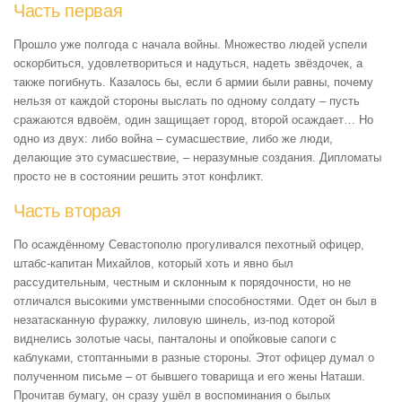
Часть первая
Прошло уже полгода с начала войны. Множество людей успели
оскорбиться, удовлетвориться и надуться, надеть звёздочек, а
также погибнуть. Казалось бы, если б армии были равны, почему
нельзя от каждой стороны выслать по одному солдату – пусть
сражаются вдвоём, один защищает город, второй осаждает… Но
одно из двух: либо война – сумасшествие, либо же люди,
делающие это сумасшествие, – неразумные создания. Дипломаты
просто не в состоянии решить этот конфликт.
Часть вторая
По осаждённому Севастополю прогуливался пехотный офицер,
штабс-капитан Михайлов, который хоть и явно был
рассудительным, честным и склонным к порядочности, но не
отличался высокими умственными способностями. Одет он был в
незатасканную фуражку, лиловую шинель, из-под которой
виднелись золотые часы, панталоны и опойковые сапоги с
каблуками, стоптанными в разные стороны. Этот офицер думал о
полученном письме – от бывшего товарища и его жены Наташи.
Прочитав бумагу, он сразу ушёл в воспоминания о былых