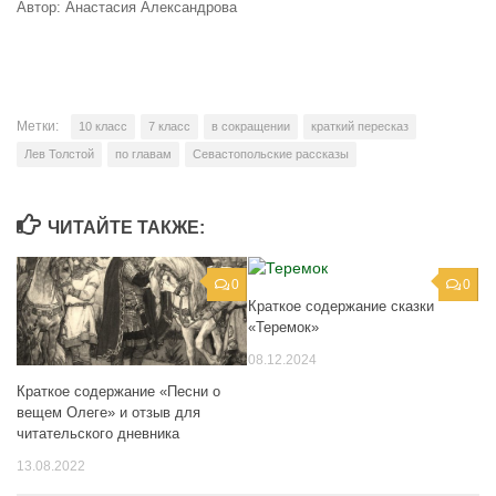
Автор: Анастасия Александрова
Метки:
10 класс
7 класс
в сокращении
краткий пересказ
Лев Толстой
по главам
Севастопольские рассказы
ЧИТАЙТЕ ТАКЖЕ:
0
0
Краткое содержание сказки
«Теремок»
08.12.2024
Краткое содержание «Песни о
вещем Олеге» и отзыв для
читательского дневника
13.08.2022