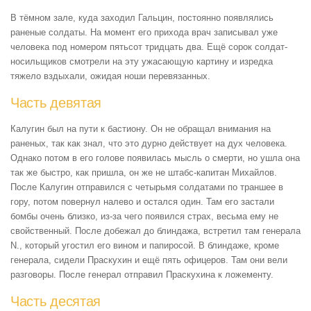
В тёмном зале, куда заходил Гальцин, постоянно появлялись
раненые солдаты. На момент его прихода врач записывал уже
человека под номером пятьсот тридцать два. Ещё сорок солдат-
носильщиков смотрели на эту ужасающую картину и изредка
тяжело вздыхали, ожидая ноши перевязанных.
Часть девятая
Калугин был на пути к бастиону. Он не обращал внимания на
раненых, так как знал, что это дурно действует на дух человека.
Однако потом в его голове появилась мысль о смерти, но ушла она
так же быстро, как пришла, он же не штабс-капитан Михайлов.
После Калугин отправился с четырьмя солдатами по траншее в
гору, потом повернул налево и остался один. Там его застали
бомбы очень близко, из-за чего появился страх, весьма ему не
свойственный. После добежал до блиндажа, встретил там генерала
N., который угостил его вином и папиросой. В блиндаже, кроме
генерала, сидели Праскухин и ещё пять офицеров. Там они вели
разговоры. После генерал отправил Праскухина к ложементу.
Часть десятая