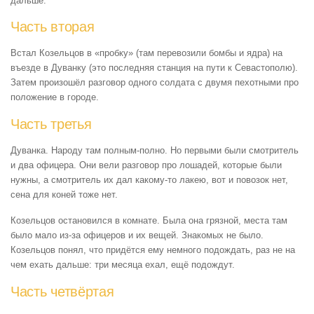
дальше.
Часть вторая
Встал Козельцов в «пробку» (там перевозили бомбы и ядра) на
въезде в Дуванку (это последняя станция на пути к Севастополю).
Затем произошёл разговор одного солдата с двумя пехотными про
положение в городе.
Часть третья
Дуванка. Народу там полным-полно. Но первыми были смотритель
и два офицера. Они вели разговор про лошадей, которые были
нужны, а смотритель их дал какому-то лакею, вот и повозок нет,
сена для коней тоже нет.
Козельцов остановился в комнате. Была она грязной, места там
было мало из-за офицеров и их вещей. Знакомых не было.
Козельцов понял, что придётся ему немного подождать, раз не на
чем ехать дальше: три месяца ехал, ещё подождут.
Часть четвёртая