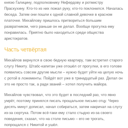
князю Галицину, подполковнику Нефердову и ротмистру
Праскухину. Кто-то из них пожал руку, кто-то поклонился. Началась
беседа. Затем они пошли к одной славной девочке в красном
платочке. Михайлову пришлось притвориться большим
развратником, чего раньше он не делал. Вообще прогулка ему
понравилась. Приятно было находиться среди общества
аристократов.
Часть четвёртая
Михайлов вернулся в свою бедную квартиру, там встретил старого
слугу Никиту. Штабс-капитан уже отошёл от прогулки, в его голове
появились совсем другие мысли – нужно будет уйти на целую ночь
с ротой в ложементы. Пойдёт вот уже в тринадцатый раз. Делал он
это не просто так, а ради званий – хотел получить майора.
Михайлов чувствовал, что это будет в последний раз, что явно
умрёт, поэтому принялся писать прощальное письмо отцу. Через
десять минут дописал, начал собираться, затем накричал на слугу
из-за сюртука. Потом всё-таки ему стало стыдно из-за своего
поведения, сказал, что на столе письмо – его не трогать,
попрощался с Никитой и ушёл.