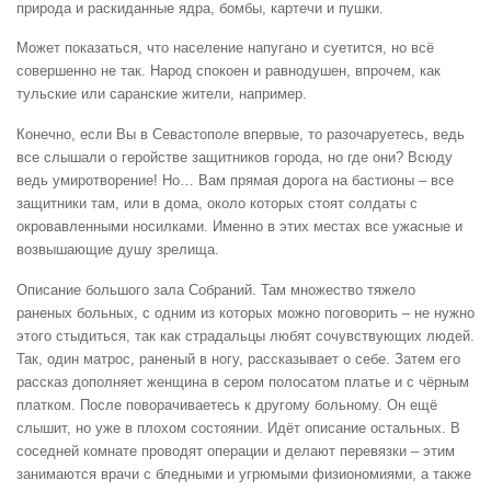
природа и раскиданные ядра, бомбы, картечи и пушки.
Может показаться, что население напугано и суетится, но всё
совершенно не так. Народ спокоен и равнодушен, впрочем, как
тульские или саранские жители, например.
Конечно, если Вы в Севастополе впервые, то разочаруетесь, ведь
все слышали о геройстве защитников города, но где они? Всюду
ведь умиротворение! Но… Вам прямая дорога на бастионы – все
защитники там, или в дома, около которых стоят солдаты с
окровавленными носилками. Именно в этих местах все ужасные и
возвышающие душу зрелища.
Описание большого зала Собраний. Там множество тяжело
раненых больных, с одним из которых можно поговорить – не нужно
этого стыдиться, так как страдальцы любят сочувствующих людей.
Так, один матрос, раненый в ногу, рассказывает о себе. Затем его
рассказ дополняет женщина в сером полосатом платье и с чёрным
платком. После поворачиваетесь к другому больному. Он ещё
слышит, но уже в плохом состоянии. Идёт описание остальных. В
соседней комнате проводят операции и делают перевязки – этим
занимаются врачи с бледными и угрюмыми физиономиями, а также